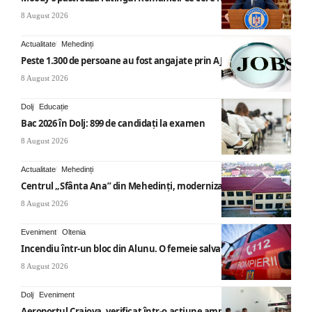
8 August 2026
Actualitate
Mehedinți
Peste 1.300 de persoane au fost angajate prin AJOFM Mehedinți
8 August 2026
Dolj
Educație
Bac 2026 în Dolj: 899 de candidați la examen
8 August 2026
Actualitate
Mehedinți
Centrul „Sfânta Ana” din Mehedinți, modernizat
8 August 2026
Eveniment
Oltenia
Incendiu într-un bloc din Alunu. O femeie salvată
8 August 2026
Dolj
Eveniment
Aeroportul Craiova, verificat într-o acțiune amplă