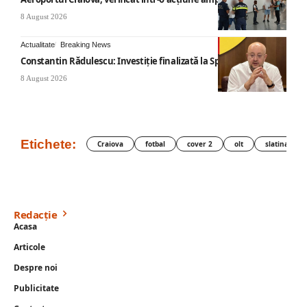
8 August 2026
Actualitate
Breaking News
Constantin Rădulescu: Investiție finalizată la Spitalul Mihăești
8 August 2026
Etichete:
Craiova
fotbal
cover 2
olt
slatina
Redacție
Acasa
Articole
Despre noi
Publicitate