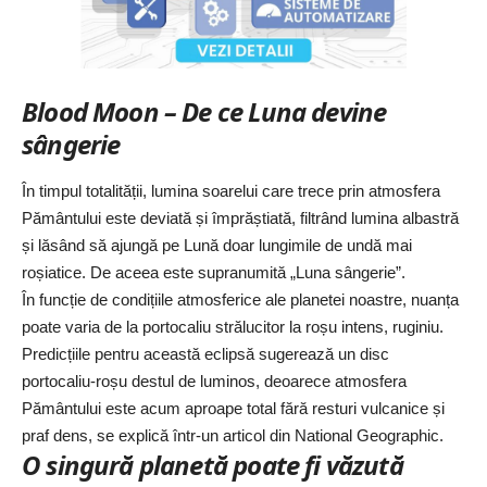
Blood Moon – De ce Luna devine
sângerie
În timpul totalității, lumina soarelui care trece prin atmosfera
Pământului este deviată și împrăștiată, filtrând lumina albastră
și lăsând să ajungă pe Lună doar lungimile de undă mai
roșiatice. De aceea este supranumită „Luna sângerie”.
În funcție de condițiile atmosferice ale planetei noastre, nuanța
poate varia de la portocaliu strălucitor la roșu intens, ruginiu.
Predicțiile pentru această eclipsă sugerează un disc
portocaliu-roșu destul de luminos, deoarece atmosfera
Pământului este acum aproape total fără resturi vulcanice și
praf dens, se explică într-un articol din
National Geographic
.
O singură planetă poate fi văzută