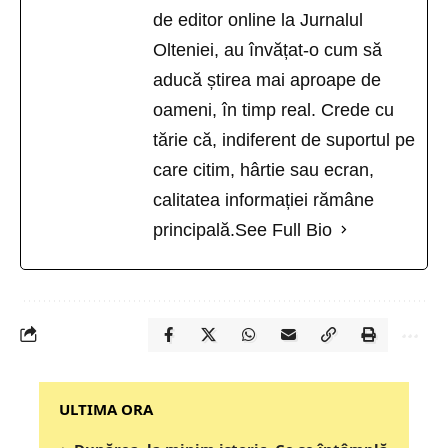
de editor online la Jurnalul
Olteniei, au învățat-o cum să
aducă știrea mai aproape de
oameni, în timp real. Crede cu
tărie că, indiferent de suportul pe
care citim, hârtie sau ecran,
calitatea informației rămâne
principală.
See Full Bio
‎‎‎‎‎‎‎ULTIMA ORA