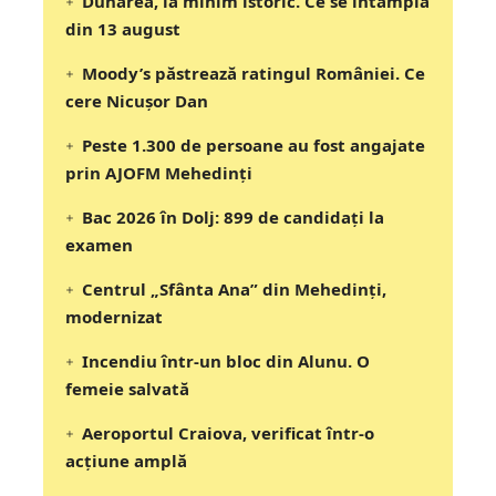
Dunărea, la minim istoric. Ce se întâmplă
din 13 august
Moody’s păstrează ratingul României. Ce
cere Nicușor Dan
Peste 1.300 de persoane au fost angajate
prin AJOFM Mehedinți
Bac 2026 în Dolj: 899 de candidați la
examen
Centrul „Sfânta Ana” din Mehedinți,
modernizat
Incendiu într-un bloc din Alunu. O
femeie salvată
Aeroportul Craiova, verificat într-o
acțiune amplă