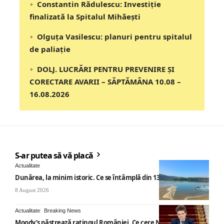
Constantin Rădulescu: Investiție
finalizată la Spitalul Mihăești
Olguța Vasilescu: planuri pentru spitalul
de paliație
DOLJ. LUCRĂRI PENTRU PREVENIRE ȘI
CORECTARE AVARII – SĂPTĂMÂNA 10.08 –
16.08.2026
S-ar putea să vă placă
Actualitate
Dunărea, la minim istoric. Ce se întâmplă din 13 august
8 August 2026
Actualitate
Breaking News
Moody’s păstrează ratingul României. Ce cere Nicușor Dan