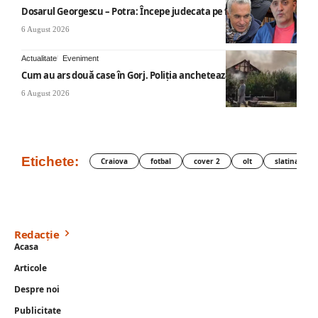
Dosarul Georgescu – Potra: Începe judecata pe fond
6 August 2026
Actualitate
Eveniment
Cum au ars două case în Gorj. Poliția anchetează
6 August 2026
Etichete:
Craiova
fotbal
cover 2
olt
slatina
Redacție
Acasa
Articole
Despre noi
Publicitate