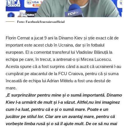
Foto: Facebook/fcucraiovaofficial
Florin Cernat a jucat 9 ani la Dinamo Kiev și știe exact cât de
important este acest club în Ucraina, dar și în fotbalul
european. El a comentat transferul lui Vladislav Blănuță la
echipa pe care, în trecut, a antrenat-o și Mircea Lucescu.
Acesta spune că a fost surprins când a auzit că ucrainenii l-au
cumpărat pe atacantul de la FCU Craiova, pentru că și suma
încasată de echipa lui Adrian Mititelu a fost una destul de
mare.
„
E surprinzător pentru mine și o sumă importantă. Dinamo
Kiev l-a urmărit de mult și l-a văzut. Altfel,nu îmi imaginez
cum l-a luat, pentru că e și o sumă mare. Poate e un
jucător pe stilul lor. Clar are un avantaj mare, pentru că
vorbește limba rusă și o să îl ajute mult. De ce să nu mai