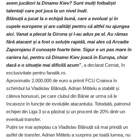
avem jucători la Dinamo Kiev? Sunt mulți fotbaliști
talentați care pot juca la un nivel înalt.
Blănuță a jucat la o echipă bună, care a evoluat și în
cupele europene și are calități pentru că altfel nu ajungea
aici. Vanat a plecat la Girona și l-au adus pe el. Au rămas
fără atacant și a fost o soluție rapidă, mai ales că Arcadie
Zaporojanu îl cunoaște foarte bine. Sigur e un pas mare în
cariera lui, pentru că Dinamo Kiev joacă în Europa, chiar
dacă e o situație mai dificilă acum”
, a declarat Cernat, în
exclusivitate pentru
fanatik.ro
.
Aproximativ 2.000.000 de euro a primit FCU Craiova în
schimbul lui Vladislav Blănuță. Adrian Mititelu a stabilit și
câteva bonusuri, pe care clubul din Bănie ar urma să le
încaseze în funcție de evoluțiile atacantului. Totodată, patronul
echipei din Liga 3 și-a păstrat și un procent de 20% dintr-un
eventual transfer.
Puțini se mai așteptau ca Vladislav Blănuță să mai prindă un
astfel de transfer. Adrian Mititelu a surprins pe toată lumea, nu