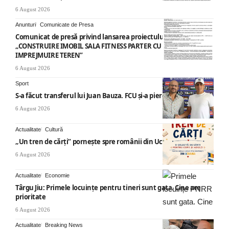
6 August 2026
Anunturi
Comunicate de Presa
Comunicat de presă privind lansarea proiectului cu titlul
„CONSTRUIRE IMOBIL SALA FITNESS PARTER CU SUPANTA SI
IMPREJMUIRE TEREN”
6 August 2026
Sport
S-a făcut transferul lui Juan Bauza. FCU și-a pierdut vedeta
6 August 2026
Actualitate
Cultură
„Un tren de cărți” pornește spre românii din Ucraina
6 August 2026
Actualitate
Economie
Târgu Jiu: Primele locuințe pentru tineri sunt gata. Cine are
prioritate
6 August 2026
Actualitate
Breaking News