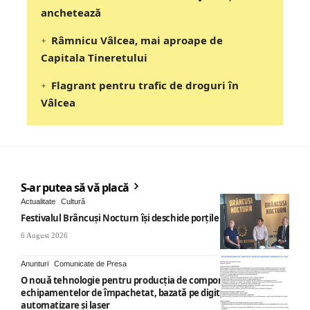
anchetează
Râmnicu Vâlcea, mai aproape de
Capitala Tineretului
Flagrant pentru trafic de droguri în
Vâlcea
S-ar putea să vă placă
Actualitate
Cultură
Festivalul Brâncuși Nocturn își deschide porțile la Târgu Jiu
6 August 2026
Anunturi
Comunicate de Presa
O nouă tehnologie pentru producția de componente ale
echipamentelor de împachetat, bazată pe digitalizare,
automatizare și laser