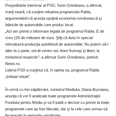
Preşedintele interimar al PSD, Sorin Grindeanu, a afirmat,
marţi seară, că susţine reluarea programului Rabla,
argumentând că acesta sprijină economia românească şi
fabricile de automobile care produc local.
„Azi am primit o informare legată de programul Rabla. E de
vreo 120 de milioane de euro. Ştiţi că ăsta în special
stimulează producţia autohtonă de automobile. Nu putem să-l
dăm la o parte, oricât venim noi, tineri frumoşi şi liberi, la
ministerul respectiv”, a afirmat Sorin Grindeanu, potrivit
News.ro.
Liderul PSD a susţinut că, în opinia sa, programul Rabla
„trebuie reluat”.
În urmă cu trei săptămâni, ministrul Mediului, Diana Buzoianu,
anunţa că vor fi analizate toate programele Administraţiei
Fondului pentru Mediu şi va fi luată o decizie cu privire la toate
programele care au fost blocate, dar şi la cele care urmau să
fie lansate în perioada următoare.