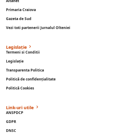
Altanet
Primaria Craiova
Gazeta de Sud
Vezi toti partenerii Jurnalul Olteniei
Legislație
Termeni si Conditii
Legislație
Transparenta Politica
Politică de confidențialitate
Politică Cookies
Link-uri utile
ANSPDCP
GDPR
DNSC