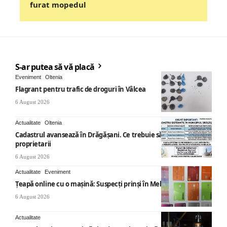
furat mopedul
S-ar putea să vă placă
Eveniment
Oltenia
Flagrant pentru trafic de droguri în Vâlcea
6 August 2026
Actualitate
Oltenia
Cadastrul avansează în Drăgășani. Ce trebuie să știe
proprietarii
6 August 2026
Actualitate
Eveniment
Țeapă online cu o mașină: Suspecți prinși în Mehedinți
6 August 2026
Actualitate