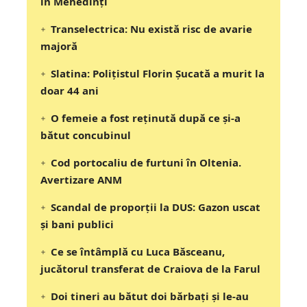
în Mehedinți
Transelectrica: Nu există risc de avarie
majoră
Slatina: Poliţistul Florin Şucată a murit la
doar 44 ani
O femeie a fost reținută după ce și-a
bătut concubinul
Cod portocaliu de furtuni în Oltenia.
Avertizare ANM
Scandal de proporții la DUS: Gazon uscat
și bani publici
Ce se întâmplă cu Luca Băsceanu,
jucătorul transferat de Craiova de la Farul
Doi tineri au bătut doi bărbați și le-au