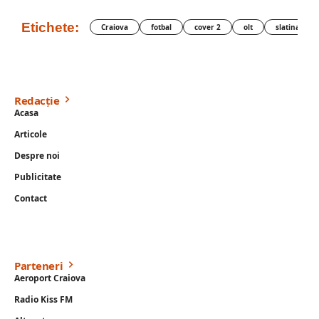
Etichete:
Craiova
fotbal
cover 2
olt
slatina
Redacție
Acasa
Articole
Despre noi
Publicitate
Contact
Parteneri
Aeroport Craiova
Radio Kiss FM