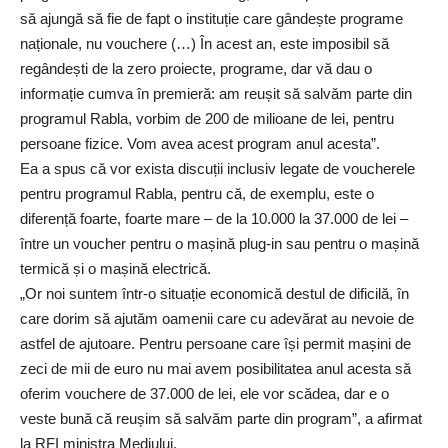
să ajungă să fie de fapt o instituție care gândește programe
naționale, nu vouchere (…) În acest an, este imposibil să
regândești de la zero proiecte, programe, dar vă dau o
informație cumva în premieră: am reușit să salvăm parte din
programul Rabla, vorbim de 200 de milioane de lei, pentru
persoane fizice. Vom avea acest program anul acesta”.
Ea a spus că vor exista discuții inclusiv legate de voucherele
pentru programul Rabla, pentru că, de exemplu, este o
diferență foarte, foarte mare – de la 10.000 la 37.000 de lei –
între un voucher pentru o mașină plug-in sau pentru o mașină
termică și o
mașină electrică
.
„Or noi suntem într-o situație economică destul de dificilă, în
care dorim să ajutăm oamenii care cu adevărat au nevoie de
astfel de ajutoare. Pentru persoane care își permit mașini de
zeci de mii de euro nu mai avem posibilitatea anul acesta să
oferim vouchere de 37.000 de lei, ele vor scădea, dar e o
veste bună că reușim să salvăm parte din program”, a afirmat
la RFI ministra Mediului.