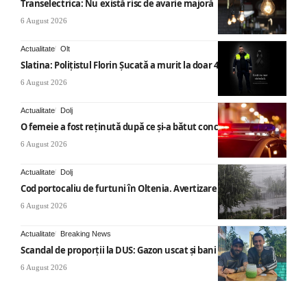
Transelectrica: Nu există risc de avarie majoră
6 August 2026
Actualitate
Olt
Slatina: Poliţistul Florin Şucată a murit la doar 44 ani
6 August 2026
Actualitate
Dolj
O femeie a fost reținută după ce și-a bătut concubinul
6 August 2026
Actualitate
Dolj
Cod portocaliu de furtuni în Oltenia. Avertizare ANM
6 August 2026
Actualitate
Breaking News
Scandal de proporții la DUS: Gazon uscat și bani publici
6 August 2026