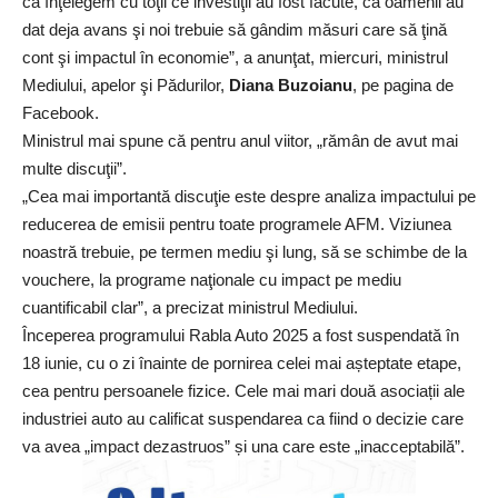
că înţelegem cu toţii ce investiţii au fost făcute, că oamenii au
dat deja avans şi noi trebuie să gândim măsuri care să ţină
cont şi impactul în economie”, a anunţat, miercuri, ministrul
Mediului, apelor şi Pădurilor,
Diana Buzoianu
, pe pagina de
Facebook.
Ministrul mai spune că pentru anul viitor, „rămân de avut mai
multe discuţii”.
„Cea mai importantă discuţie este despre analiza impactului pe
reducerea de emisii pentru toate programele AFM. Viziunea
noastră trebuie, pe termen mediu şi lung, să se schimbe de la
vouchere, la programe naţionale cu impact pe mediu
cuantificabil clar”, a precizat ministrul Mediului.
Începerea programului Rabla Auto 2025 a fost suspendată în
18 iunie, cu o zi înainte de pornirea celei mai așteptate etape,
cea pentru persoanele fizice. Cele mai mari două asociații ale
industriei auto au calificat suspendarea ca fiind o decizie care
va avea „impact dezastruos” și una care este „inacceptabilă”.