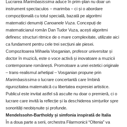
Lucrarea
Marimbasissima
aduce în prim-plan nu doar un
instrument spectaculos – marimba – ci și o abordare
compozițională cu totul specială, bazată pe algoritmi
matematici denumiți
Canoanele Vuza
. Concepuți de
matematicianul român Dan Tudor Vuza, acești algoritmi
definesc structuri ritmice de o mare complexitate, utilizate aici
ca fundament pentru cele trei secțiuni ale piesei.
Compozitoarea Mihaela Vosganian, profesor universitar și
doctor în muzică, este o voce activă și inovatoare a muzicii
contemporane românești. Promotoare a unei estetici originale
– trans-realismul arhetipal – Vosganian propune prin
Marimbasissima
o lucrare concertantă care îmbină
rigurozitatea matematică cu libertatea expresiei artistice.
Publicul este invitat astfel să asculte nu doar o premieră, ci o
lucrare care invită la reflecție și la deschiderea simțurilor spre
sonorități neobișnuite și profunde.
Mendelssohn-Bartholdy și simfonia inspirată de Italia
În a doua parte a serii, orchestra Filarmonicii “Oltenia” va