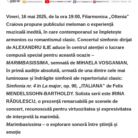
Vineri, 16 mai 2025, de la ora 19:00, Filarmonica „Oltenia”
Craiova propune publicului meloman o experiență
muzicală inedită, în care contemporanul se împletește
armonios cu romantismul clasic. Concertul simfonic dirijat
de ALEXANDRU ILIE aduce în centrul atenției o lucrare
compusă special pentru această ocazie –
MARIMBASISSIMA
, semnată de MIHAELA VOSGANIAN,
în primă audiție absolută, urmată de una dintre cele mai
luminoase și îndrăgite simfonii ale repertoriului clasic:
Simfonia nr. 4 în La major
, op. 90, „ITALIANA” de Felix
MENDELSSOHN-BARTHOLDY.
Solista serii este IRINA
RĂDULESCU, o prezență remarcabilă pe scenele de
concert, recunoscută pentru virtuozitatea și expresivitatea
de interpretă la marimbă.
Marimbasissima
– o explorare sonoră între știință și
emoție