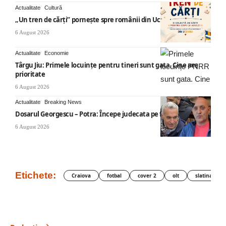
Actualitate
Cultură
„Un tren de cărți” pornește spre românii din Ucraina
6 August 2026
Actualitate
Economie
Târgu Jiu: Primele locuințe pentru tineri sunt gata. Cine are
prioritate
6 August 2026
Actualitate
Breaking News
Dosarul Georgescu – Potra: Începe judecata pe fond
6 August 2026
Etichete:
Craiova
fotbal
cover 2
olt
slatina