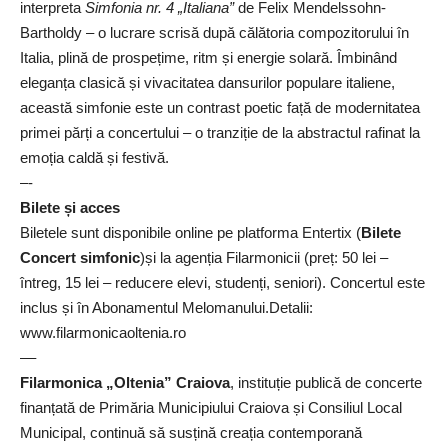
interpreta
Simfonia nr. 4 „Italiana”
de Felix Mendelssohn-
Bartholdy – o lucrare scrisă după călătoria compozitorului în
Italia, plină de prospețime, ritm și energie solară. Îmbinând
eleganța clasică și vivacitatea dansurilor populare italiene,
această simfonie este un contrast poetic față de modernitatea
primei părți a concertului – o tranziție de la abstractul rafinat la
emoția caldă și festivă.
–-
Bilete și acces
Biletele sunt disponibile online pe platforma Entertix (
Bilete
Concert simfonic
)și la agenția Filarmonicii (preț: 50 lei –
întreg, 15 lei – reducere elevi, studenți, seniori). Concertul este
inclus și în Abonamentul Melomanului.Detalii:
www.filarmonicaoltenia.ro
––
Filarmonica „Oltenia” Craiova
, instituție publică de concerte
finanțată de Primăria Municipiului Craiova și Consiliul Local
Municipal, continuă să susțină creația contemporană