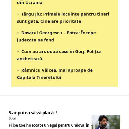
din Ucraina
Târgu Jiu: Primele locuințe pentru tineri
sunt gata. Cine are prioritate
Dosarul Georgescu – Potra: Începe
judecata pe fond
Cum au ars două case în Gorj. Poliția
anchetează
Râmnicu Vâlcea, mai aproape de
Capitala Tineretului
S-ar putea să vă placă
Sport
Filipe Coelho scoate un egal pentru Craiova, în Finlanda