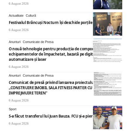
6 August 2026
Actualitate
Cultură
Festivalul Brâncuși Nocturn își deschide porțile la Târgu Jiu
6 August 2026
Anunturi
Comunicate de Presa
O nouă tehnologie pentru producția de componente ale
echipamentelor de împachetat, bazată pe digitalizare,
automatizare și laser
6 August 2026
Anunturi
Comunicate de Presa
Comunicat de presă privind lansarea proiectului cu titlul
„CONSTRUIRE IMOBIL SALA FITNESS PARTER CU SUPANTA SI
IMPREJMUIRE TEREN”
6 August 2026
Sport
S-a făcut transferul lui Juan Bauza. FCU și-a pierdut vedeta
6 August 2026