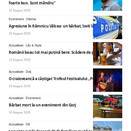
foarte bun. Sunt mândru”
10 August 2026
Eveniment
Oltenia
Agresiune în Râmnicu Vâlcea: un bărbat, lovit în cap
10 August 2026
Actualitate
Life & Style
Românii beau tot mai puțină bere: Scădere de peste 10%
10 August 2026
Actualitate
Dolj
O craioveancă a câștigat Trofeul Festivalului „Poarta Sărutului”
10 August 2026
Actualitate
Eveniment
Bărbat mort la un eveniment din Gorj
10 August 2026
Actualitate
Olt