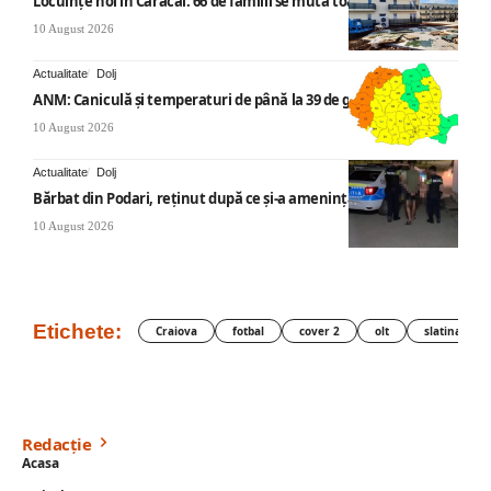
Locuințe noi în Caracal: 66 de familii se mută toamna asta
10 August 2026
Actualitate
Dolj
ANM: Caniculă și temperaturi de până la 39 de grade
10 August 2026
Actualitate
Dolj
Bărbat din Podari, reținut după ce și-a amenințat fosta
10 August 2026
Etichete:
Craiova
fotbal
cover 2
olt
slatina
Redacție
Acasa