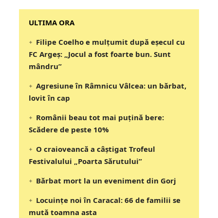
‎‎‎‎‎‎‎ULTIMA ORA
Filipe Coelho e mulțumit după eșecul cu
FC Argeș: „Jocul a fost foarte bun. Sunt
mândru”
Agresiune în Râmnicu Vâlcea: un bărbat,
lovit în cap
Românii beau tot mai puțină bere:
Scădere de peste 10%
O craioveancă a câștigat Trofeul
Festivalului „Poarta Sărutului”
Bărbat mort la un eveniment din Gorj
Locuințe noi în Caracal: 66 de familii se
mută toamna asta