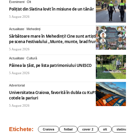
Eveniment
Olt
Polițist din Slatina lovit în misiune de un tânăr
5 August 2026
Actualitate
Mehedinți
Sărbătoare mare în Mehedinți! Cine sunt artiștii care vor urca
pe scena Festivalului „Munte, munte, brad frumos”
5 August 2026
Actualitate
Cultură
Pâinea la țăst, pe lista patrimoniului UNESCO
5 August 2026
Advertorial
Universitatea Craiova, favorită în dubla cu KuPS: Cum arată
cotele la pariuri
5 August 2026
Etichete:
Craiova
fotbal
cover 2
olt
slatina