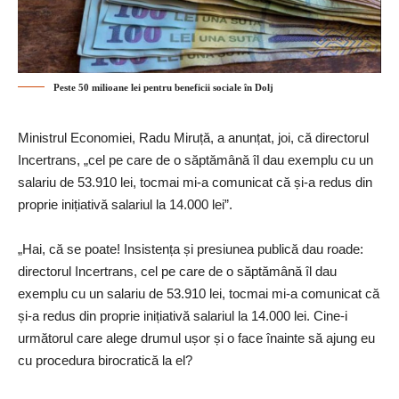
Peste 50 milioane lei pentru beneficii sociale în Dolj
Ministrul Economiei, Radu Miruță, a anunțat, joi, că directorul
Incertrans, „cel pe care de o săptămână îl dau exemplu cu un
salariu de 53.910 lei, tocmai mi-a comunicat că și-a redus din
proprie inițiativă salariul la 14.000 lei”.
„Hai, că se poate! Insistența și presiunea publică dau roade:
directorul Incertrans, cel pe care de o săptămână îl dau
exemplu cu un salariu de 53.910 lei, tocmai mi-a comunicat că
și-a redus din proprie inițiativă salariul la 14.000 lei. Cine-i
următorul care alege drumul ușor și o face înainte să ajung eu
cu procedura birocratică la el?