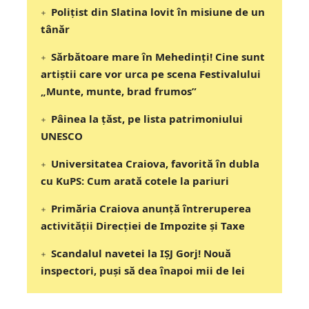
Polițist din Slatina lovit în misiune de un
tânăr
Sărbătoare mare în Mehedinți! Cine sunt
artiștii care vor urca pe scena Festivalului
„Munte, munte, brad frumos”
Pâinea la țăst, pe lista patrimoniului
UNESCO
Universitatea Craiova, favorită în dubla
cu KuPS: Cum arată cotele la pariuri
Primăria Craiova anunță întreruperea
activității Direcției de Impozite și Taxe
Scandalul navetei la IȘJ Gorj! Nouă
inspectori, puși să dea înapoi mii de lei