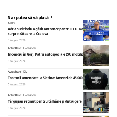
S-ar putea să vă placă
Sport
Adrian Mititelu a găsit antrenor pentru FCU. Revenire
surprinzătoare la Craiova
5 August 2026
Actualitate
Eveniment
Incendiu în Gorj. Patru autospeciale ISU mobilizate
5 August 2026
Actualitate
Olt
Topitorii amendate la Slatina: Amenzi de 45.000 de lei
5 August 2026
Actualitate
Eveniment
Târgujian reținut pentru tâlhărie și distrugere
5 August 2026