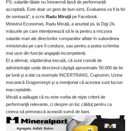
PS: salariile tăiate nu înseamnă lipsă de performanță
acceptată. Este doar un gest de bun-simț. Evaluarea va fi la fel
de serioasă”, a scris
Radu Miruţă
pe Facebook.
Ministrul Economiei, Radu Miruță, a anunțat joi, la Digi 24,
măsurile pe care intenționează să le ia pentru a micșora
salariile mari ale directorilor companiilor aflate în subordinea
ministerului pe care îl conduce, sau pentru a putea schimba
mai ușor din funcție angajații incompetenți.
El a afirmat, săptămâna trecută, că sunt consilii de
administraţie unde directorul câştigă aproximativ 50.000 de lei
pe lună şi a dat ca exemple INCERTRANS, Cuprumin, Uzina
mecanică Dragomireşti şi a menţionat că acestea sunt lucruri
inacceptabile.
Miruță a adăugat că nu este vorba de nişte criterii de
performanţă relevante, ci despre un loc călduţ pentru ca
cineva să primească această sumă de bani.