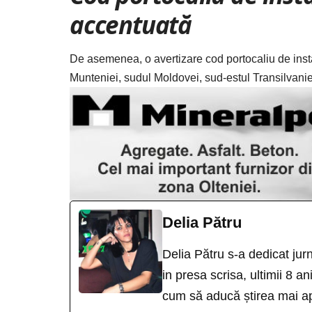
accentuată
De asemenea, o avertizare cod portocaliu de insta
Munteniei, sudul Moldovei, sud-estul Transilvani
Delia Pătru
Delia Pătru s-a dedicat jur
in presa scrisa, ultimii 8 an
cum să aducă știrea mai ap