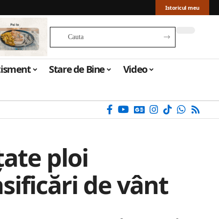
Istoricul meu
tisment
Stare de Bine
Video
ate ploi
nsificări de vânt