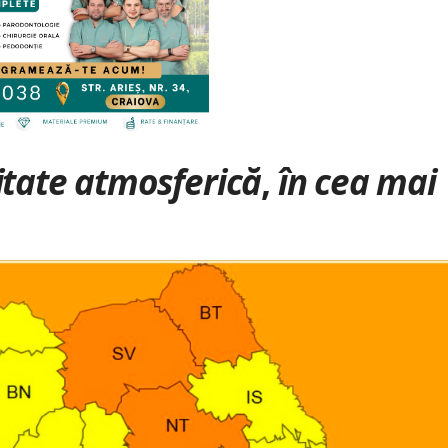
litate atmosferică
,
în cea mai