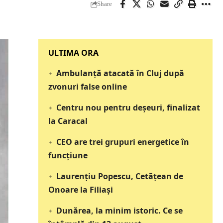
Share
‎‎‎‎‎‎‎ULTIMA ORA
Ambulanță atacată în Cluj după
zvonuri false online
Centru nou pentru deșeuri, finalizat
la Caracal
CEO are trei grupuri energetice în
funcțiune
Laurențiu Popescu, Cetățean de
Onoare la Filiași
Dunărea, la minim istoric. Ce se