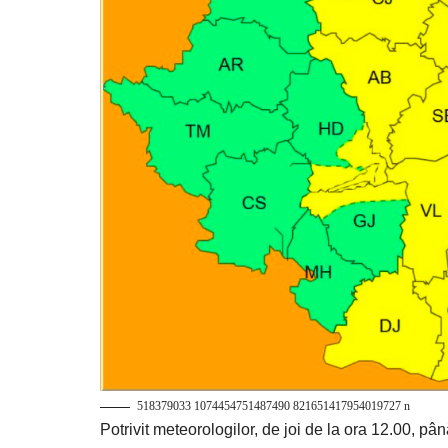
518379033 1074454751487490 821651417954019727 n
Potrivit
meteorologilor
, de joi de la ora 12.00, pân