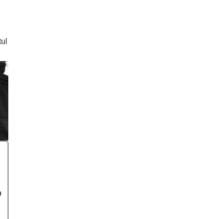
tul
o