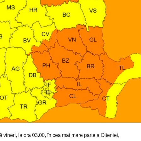
ă vineri, la ora 03.00, în cea mai mare parte a Olteniei,