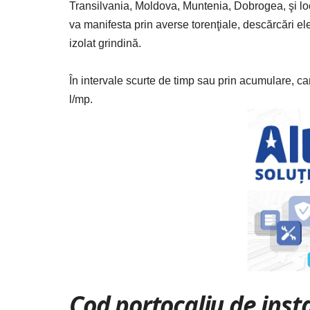
Transilvania, Moldova, Muntenia, Dobrogea, şi loc
va manifesta prin averse torenţiale, descărcări elec
izolat grindină.
În intervale scurte de timp sau prin acumulare, ca
l/mp.
Cod portocaliu de inst