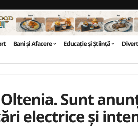
ort
Bani și Afacere
Educație și Știință
Diver
 Oltenia. Sunt anunț
ări electrice și inte