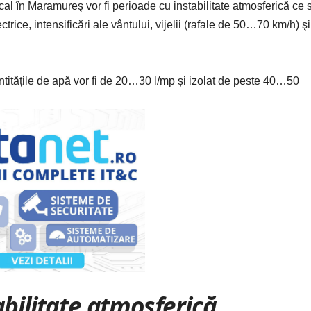
al în Maramureş vor fi perioade cu instabilitate atmosferică ce 
trice, intensificări ale vântului, vijelii (rafale de 50…70 km/h) şi
ntitățile de apă vor fi de 20…30 l/mp și izolat de peste 40…50
abilitate atmosferică