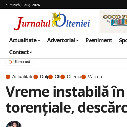
duminică, 9 aug. 2026
Actualitate
Advertorial
Eveniment
Sp
Contact
Ultima oră
Actualitate
Dolj
Olt
Oltenia
Vâlcea
Vreme instabilă în
torențiale, descărc