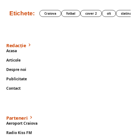
Etichete:
Craiova
fotbal
cover 2
olt
slatina
Redacție
Acasa
Articole
Despre noi
Publicitate
Contact
Parteneri
Aeroport Craiova
Radio Kiss FM