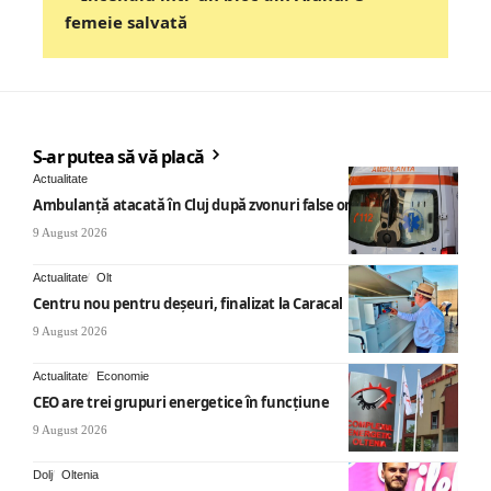
femeie salvată
S-ar putea să vă placă
Actualitate
Ambulanță atacată în Cluj după zvonuri false online
9 August 2026
Actualitate
Olt
Centru nou pentru deșeuri, finalizat la Caracal
9 August 2026
Actualitate
Economie
CEO are trei grupuri energetice în funcțiune
9 August 2026
Dolj
Oltenia