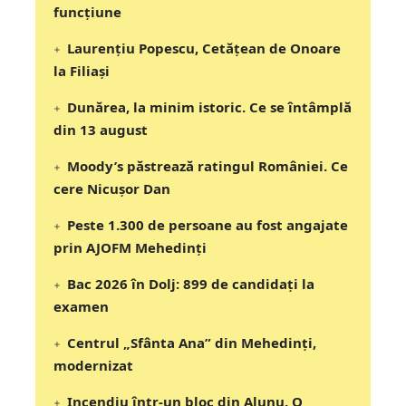
funcțiune
Laurențiu Popescu, Cetățean de Onoare
la Filiași
Dunărea, la minim istoric. Ce se întâmplă
din 13 august
Moody’s păstrează ratingul României. Ce
cere Nicușor Dan
Peste 1.300 de persoane au fost angajate
prin AJOFM Mehedinți
Bac 2026 în Dolj: 899 de candidați la
examen
Centrul „Sfânta Ana” din Mehedinți,
modernizat
Incendiu într-un bloc din Alunu. O