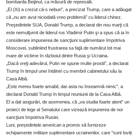
bombarda Beijinul, ca măsură de represalii.
„El (Xi) a crezut că-s nebun”, a precizat Trump, care a adăugat
că „nu am avut niciodată vreo problemă” cu liderul chinez.
Preşedintele SUA, Donald Trump, a declarat din nou marţi că
este nemulţumit de liderul rus Vladimir Putin şi a spus că ia în
considerare impunerea de sancţiuni suplimentare împotriva
Moscovei, subliniind frustrarea sa faţă de numărul tot mai
mare de victime în războiul dintre Rusia şi Ucraina.
„Dacă vreţi adevărul, Putin ne spune multe prostii”, a declarat
Trump în timpul unei întâlniri cu membrii cabinetului său la
Casa Albă.
„Este mereu foarte amabil, dar asta nu înseamnă nimic”, a
declarat Donald Trump în timpul reuniunii de la Casa Albă.
El a dat asigurări, de asemenea, că „va studia foarte atent” un
proiect de lege al Senatului care vizează impunerea de noi
sancţiuni împotriva Rusiei.
Luni, președintele american a promis să furnizeze
echipamente militare suplimentare ucrainenilor, care “sunt loviți