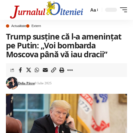
Aa
Actualitate
Extern
Trump susține că l-a amenințat
pe Putin: „Voi bombarda
Moscova până vă iau dracii”
Delia Pătru
9 Iulie 2025