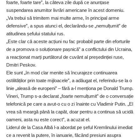
foarte, foarte tare”, la câteva zile după ce anunțase
suspendarea anumitor livrări americane în acest domeniu.
„Va trebui să trimitem mai multe arme, în principal arme
defensive”, a spus atunci el, declarându-se „nemulțumit” de
atitudinea șefului statului rus.
„Este clar că aceste acțiuni nu fac probabil parte din eforturile
de a promova o soluționare pașnică” a conflictului din Ucraina,
a reacționat marți purtătorul de cuvânt al președinției ruse,
Dmitri Peskov.
Ele sunt „în mod clar menite să încurajeze continuarea
ostilităților prin toate mijloacele”, a adăugat el, referindu-se la o
linie „aleasă de europeni” – fără a-l menționa pe Donald Trump.
Vineri, Trump s-a declarat „foarte nemulțumit” de o conversație
telefonică pe care a avut-o cu o zi înainte cu Vladimir Putin. „El
vrea să meargă până la capăt, doar pentru a continua să ucidă
oameni, asta nu este corect”, a acuzat el.
Liderul de la Casa Albă l-a abordat pe șeful Kremlinului imediat
ce a revenit la putere, în ianuarie, făcând presiuni asupra