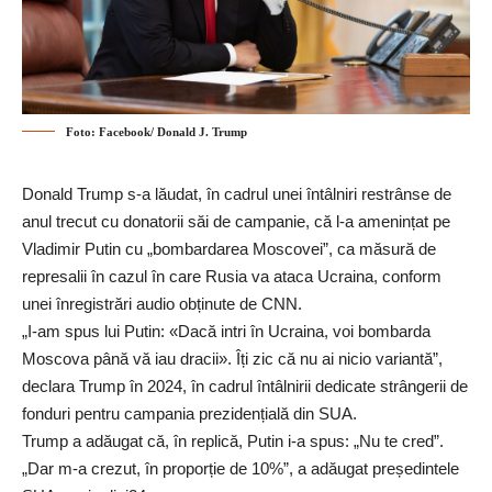
Foto: Facebook/ Donald J. Trump
Donald Trump s-a lăudat, în cadrul unei întâlniri restrânse de
anul trecut cu donatorii săi de campanie, că l-a amenințat pe
Vladimir Putin cu „bombardarea Moscovei”, ca măsură de
represalii în cazul în care Rusia va ataca Ucraina, conform
unei înregistrări audio obținute de CNN.
„I-am spus lui Putin: «Dacă intri în Ucraina, voi bombarda
Moscova până vă iau dracii». Îți zic că nu ai nicio variantă”,
declara Trump în 2024, în cadrul întâlnirii dedicate strângerii de
fonduri pentru campania prezidențială din SUA.
Trump a adăugat că, în replică, Putin i-a spus: „Nu te cred”.
„Dar m-a crezut, în proporție de 10%”, a adăugat președintele