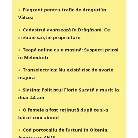
Flagrant pentru trafic de droguri în
Vâlcea
Cadastrul avansează în Drăgășani. Ce
trebuie să știe proprietarii
Țeapă online cu o mașină: Suspecți prinși
în Mehedinți
Transelectrica: Nu există risc de avarie
majoră
Slatina: Poliţistul Florin Şucată a murit la
doar 44 ani
O femeie a fost reținută după ce și-a
bătut concubinul
Cod portocaliu de furtuni în Oltenia.
Avertizare ANM