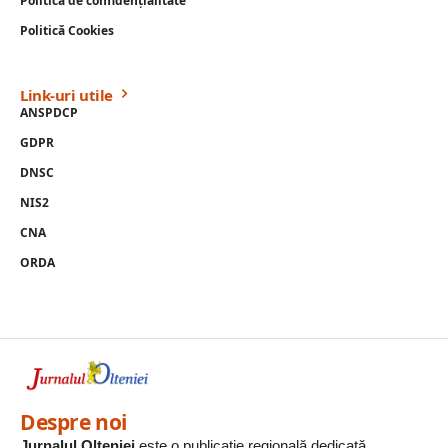
Politică de confidențialitate
Politică Cookies
Link-uri utile
ANSPDCP
GDPR
DNSC
NIS2
CNA
ORDA
Despre noi
Jurnalul Olteniei
este o publicație regională dedicată