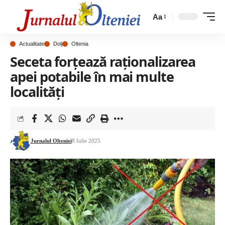
Aa
Actualitate
Dolj
Oltenia
Seceta forțează raționalizarea
apei potabile în mai multe
localități
Jurnalul Olteniei
8 Iulie 2025