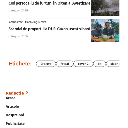
Cod portocaliu de furtuni în Oltenia. Avertizare ANM
6 August 2026
Actualitate
Breaking News
Scandal de proporții la DUS: Gazon uscat și bani publici
6 August 2026
Etichete:
Craiova
fotbal
cover 2
olt
slatina
Redacție
Acasa
Articole
Despre noi
Publicitate