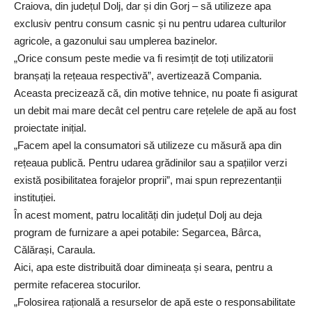
Craiova, din județul Dolj, dar și din Gorj – să utilizeze apa
exclusiv pentru consum casnic și nu pentru udarea culturilor
agricole, a gazonului sau umplerea bazinelor.
„Orice consum peste medie va fi resimțit de toți utilizatorii
branșați la rețeaua respectivă”, avertizează Compania.
Aceasta precizează că, din motive tehnice, nu poate fi asigurat
un debit mai mare decât cel pentru care rețelele de apă au fost
proiectate inițial.
„Facem apel la consumatori să utilizeze cu măsură apa din
rețeaua publică. Pentru udarea grădinilor sau a spațiilor verzi
există posibilitatea forajelor proprii”, mai spun reprezentanții
instituției.
În acest moment, patru localități din județul Dolj au deja
program de furnizare a apei potabile: Segarcea, Bârca,
Călărași, Caraula.
Aici, apa este distribuită doar dimineața și seara, pentru a
permite refacerea stocurilor.
„Folosirea rațională a resurselor de apă este o responsabilitate