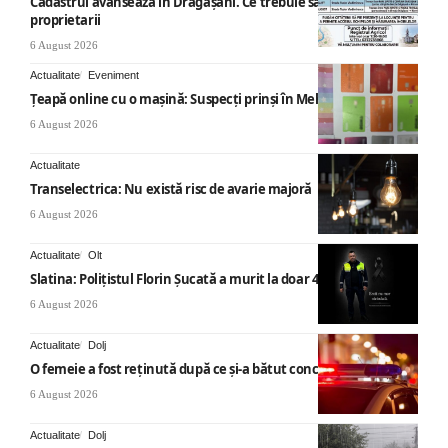
Cadastrul avansează în Drăgășani. Ce trebuie să știe
proprietarii
6 August 2026
Actualitate
Eveniment
Țeapă online cu o mașină: Suspecți prinși în Mehedinți
6 August 2026
Actualitate
Transelectrica: Nu există risc de avarie majoră
6 August 2026
Actualitate
Olt
Slatina: Poliţistul Florin Şucată a murit la doar 44 ani
6 August 2026
Actualitate
Dolj
O femeie a fost reținută după ce și-a bătut concubinul
6 August 2026
Actualitate
Dolj