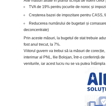
Alte măsuri aflate în planul schițat de liderii celor
TVA de 19% pentru jocurile de noroc și impozi
Creșterea bazei de impozitare pentru CASS, f
Reducerea numărului de bugetari și comasarea 
deconcentrate)
Prin aceste măsuri, la bugetul de stat trebuie adus
fost anul trecut, la 7%.
Viitorul guvern va trebui să ia măsuri de corecți
interimar al PNL, Ilie Bolojan, într-o conferință 
veniturile, iar acest lucru nu se va putea întâmpla 