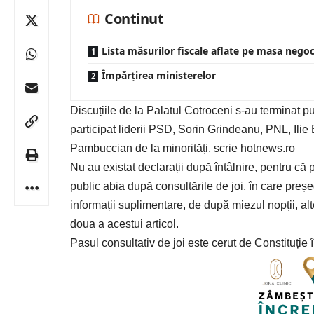
Continut
Lista măsurilor fiscale aflate pe masa negoc
Împărțirea ministerelor
Discuțiile de la Palatul Cotroceni s-au terminat pu
participat liderii PSD, Sorin Grindeanu, PNL, Il
Pambuccian de la minorități, scrie hotnews.ro
Nu au existat declarații după întâlnire, pentru că 
public abia după consultările de joi, în care preș
informații suplimentare, de după miezul nopții, alt
doua a acestui articol.
Pasul consultativ de joi este cerut de Constituție