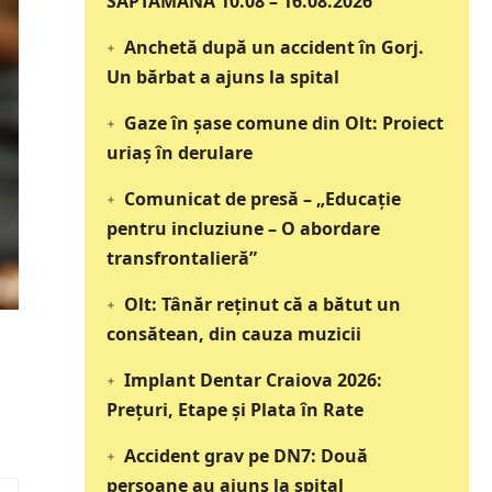
SĂPTĂMÂNA 10.08 – 16.08.2026
Anchetă după un accident în Gorj.
Un bărbat a ajuns la spital
Gaze în șase comune din Olt: Proiect
uriaș în derulare
Comunicat de presă – „Educație
pentru incluziune – O abordare
transfrontalieră”
Olt: Tânăr reţinut că a bătut un
consătean, din cauza muzicii
Implant Dentar Craiova 2026:
Preţuri, Etape şi Plata în Rate
i
Accident grav pe DN7: Două
persoane au ajuns la spital