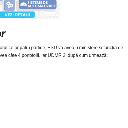
or
rul celor patru partide, PSD va avea 6 ministere și funcția de
avea câte 4 portofolii, iar UDMR 2, după cum urmează: