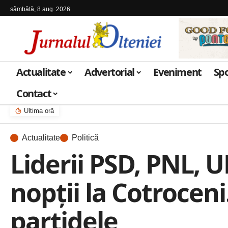
sâmbătă, 8 aug. 2026
Actualitate
Advertorial
Eveniment
Sp
Contact
Ultima oră
Actualitate
Politică
Liderii PSD, PNL, U
nopții la Cotroceni
partidele