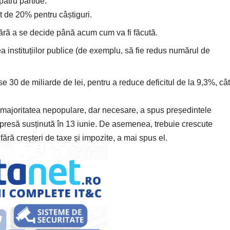
 patru partide:
t de 20% pentru câștiguri.
ără a se decide până acum cum va fi făcută.
instituțiilor publice (de exemplu, să fie redus numărul de
e 30 de miliarde de lei, pentru a reduce deficitul de la 9,3%, cât
e, majoritatea nepopulare, dar necesare, a spus președintele
de presă susținută în 13 iunie. De asemenea, trebuie crescute
fără creșteri de taxe și impozite, a mai spus el.