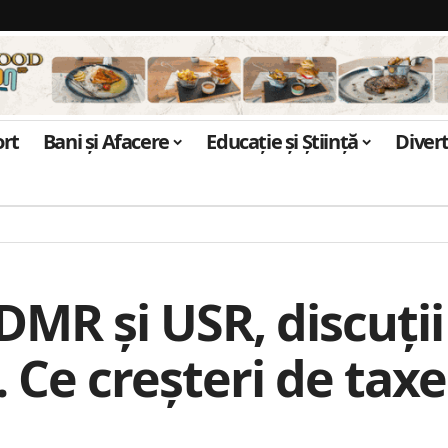
ort
Bani și Afacere
Educație și Știință
Diver
DMR și USR, discuți
. Ce creșteri de taxe