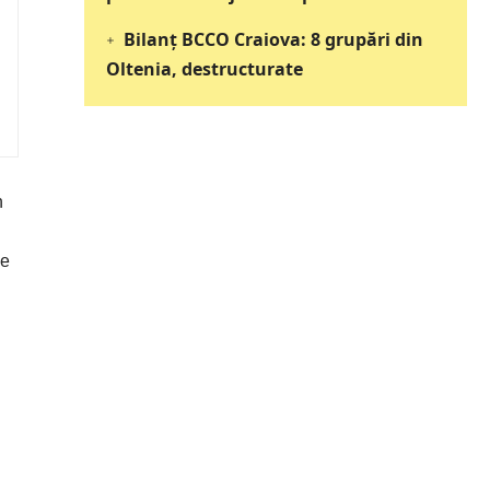
Bilanț BCCO Craiova: 8 grupări din
Oltenia, destructurate
n
ce