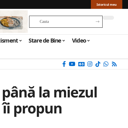
Istoricul meu
tisment
Stare de Bine
Video
i până la miezul
 îi propun