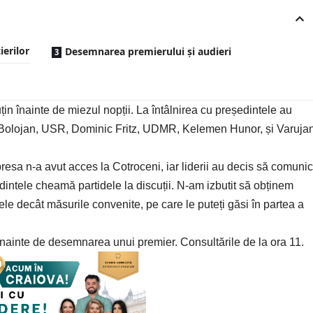
ierilor
Desemnarea premierului și audieri
țin înainte de miezul nopții. La întâlnirea cu președintele au
ie Bolojan, USR, Dominic Fritz, UDMR, Kelemen Hunor, și Varuja
presa n-a avut acces la Cotroceni, iar liderii au decis să comuni
edintele cheamă partidele la discuții. N-am izbutit să obținem
ele decât măsurile convenite, pe care le puteți găsi în partea a
 înainte de desemnarea unui premier. Consultările de la ora 11.