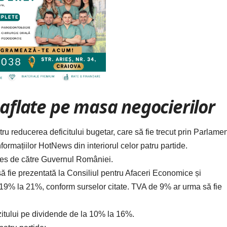
e aflate pe masa negocierilor
ru reducerea deficitului bugetar, care să fie trecut prin Parlame
ormațiilor HotNews din interiorul celor patru partide.
lles de către Guvernul României.
să fie prezentată la Consiliul pentru Afaceri Economice și
9% la 21%, conform surselor citate. TVA de 9% ar urma să fie
zitului pe dividende de la 10% la 16%.