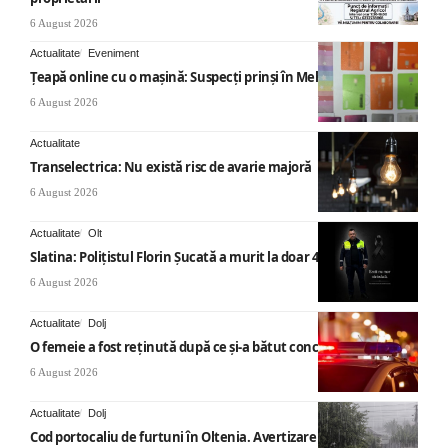
6 August 2026
Actualitate
Eveniment
Țeapă online cu o mașină: Suspecți prinși în Mehedinți
6 August 2026
Actualitate
Transelectrica: Nu există risc de avarie majoră
6 August 2026
Actualitate
Olt
Slatina: Poliţistul Florin Şucată a murit la doar 44 ani
6 August 2026
Actualitate
Dolj
O femeie a fost reținută după ce și-a bătut concubinul
6 August 2026
Actualitate
Dolj
Cod portocaliu de furtuni în Oltenia. Avertizare ANM