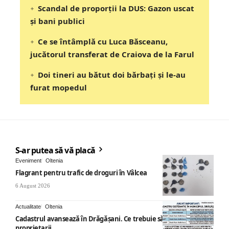
Scandal de proporții la DUS: Gazon uscat
și bani publici
Ce se întâmplă cu Luca Băsceanu,
jucătorul transferat de Craiova de la Farul
Doi tineri au bătut doi bărbați și le-au
furat mopedul
S-ar putea să vă placă
Eveniment
Oltenia
Flagrant pentru trafic de droguri în Vâlcea
6 August 2026
Actualitate
Oltenia
Cadastrul avansează în Drăgășani. Ce trebuie să știe
proprietarii