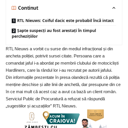
Continut
RTL Nieuws: Coiful dacic este probabil încă intact
Șapte suspecți au fost arestați în timpul
perchezițiilor
RTL Nieuws a vorbit cu surse din mediul infracțional și din
ancheta poliției, potrivit sursei citate. Persoana care a
comandat jaful i-a abordat pe membrii clubului de motocicliști
Hardliners, care la rândul lor i-au recrutat pe autorii jafului.
Din informațiile prezentate în presa olandeză rezultă că poliția
menține deschise și alte linii de anchetă, dar presupune din ce
în ce mai mult că acest caz a avut ca bază un client român.
Serviciul Public de Procuratură a refuzat să răspundă
„sugestiilor și acuzațiilor” RTL Nieuws.