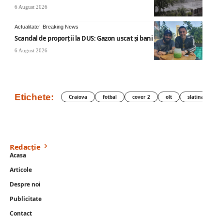
6 August 2026
Actualitate
Breaking News
Scandal de proporții la DUS: Gazon uscat și bani publici
6 August 2026
Etichete:
Craiova
fotbal
cover 2
olt
slatina
Redacție
Acasa
Articole
Despre noi
Publicitate
Contact