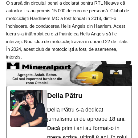
O sursă din circuitul penal a declarat pentru RTL Nieuws că
autorilor li s-au promis 15.000 de euro de persoană. Clubul de
motocicliști Hardliners MC a fost fondat în 2019, dintr-o
închisoare, de conducerea Hells Angels din Haarlem. Acest
lucru s-a întâmplat cu o zi înainte ca Hells Angels să fie
interziși. Noul club de motocicliști avea în curând 22 de filiale.
În 2024, acest club de motocicliști a fost, de asemenea,
interzis.
Delia Pătru
Delia Pătru s-a dedicat
jurnalismului de aproape 18 ani.
Dacă primii ani au format-o in
presa scrisa, ultimii 8 ani, în rolul