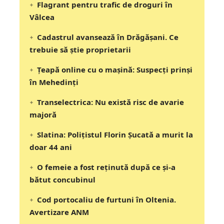
Flagrant pentru trafic de droguri în
Vâlcea
Cadastrul avansează în Drăgășani. Ce
trebuie să știe proprietarii
Țeapă online cu o mașină: Suspecți prinși
în Mehedinți
Transelectrica: Nu există risc de avarie
majoră
Slatina: Poliţistul Florin Şucată a murit la
doar 44 ani
O femeie a fost reținută după ce și-a
bătut concubinul
Cod portocaliu de furtuni în Oltenia.
Avertizare ANM