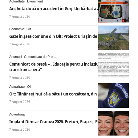
Actualitate
Eveniment
Anchetă după un accident în Gorj. Un bărbat a ajuns la spital
7 August 2026
Economie
Olt
Gaze în șase comune din Olt: Proiect uriaș în derulare
7 August 2026
Anunturi
Comunicate de Presa
Comunicat de presă – „Educație pentru incluziune – O abordare
transfrontalieră”
7 August 2026
Actualitate
Olt
Olt: Tânăr reţinut că a bătut un consătean, din cauza muzicii
7 August 2026
Advertorial
Implant Dentar Craiova 2026: Preţuri, Etape şi Plata în Rate
7 August 2026