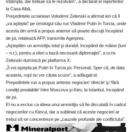
întâmpla, dar trebuie să le rezolvăm”, a declarat el reporterilor
la Casa Albă.
Preşedintele ucrainean Volodimir Zelenski a afirmat ieri că îl
„va aştepta” pe omologul său rus Vladimir Putin în Turcia, unde
acesta din urmă a propus anterior să poarte discuţii începând
de joi, relatează AFP, transmite Agerpres.
„Aşteptăm un armistiţiu total şi durabil, începând de mâine (luni
– n.r.), pentru a oferi o bază necesară diplomaţiei”, a scris
Zelenski duminică pe platforma X.
„Îl voi aştepta pe Putin în Turcia joi. Personal. Sper că, de data
aceasta, ruşii nu vor căuta scuze”, a adăugat el.
Preşedintele rus a propus anterior negocieri ‘directe’ şi ‘fără
condiţii prealabile’ între Moscova şi Kiev, la Istanbul, începând
de joi.
El nu a exclus ca ideea unui armistiţiu să fie discutată în cadrul
negocierilor cu Kievul, dar a subliniat că aceste negocieri ar
trebui să se concentreze pe „cauzele profunde ale conflictului”.