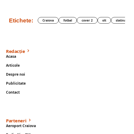
Etichete:
Craiova
fotbal
cover 2
olt
slatina
Redacție
Acasa
Articole
Despre noi
Publicitate
Contact
Parteneri
Aeroport Craiova