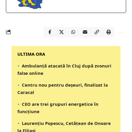
‎‎‎‎‎‎‎ULTIMA ORA
Ambulanță atacată în Cluj după zvonuri
false online
Centru nou pentru deșeuri, finalizat la
Caracal
CEO are trei grupuri energetice în
funcțiune
Laurențiu Popescu, Cetățean de Onoare
la Filiași