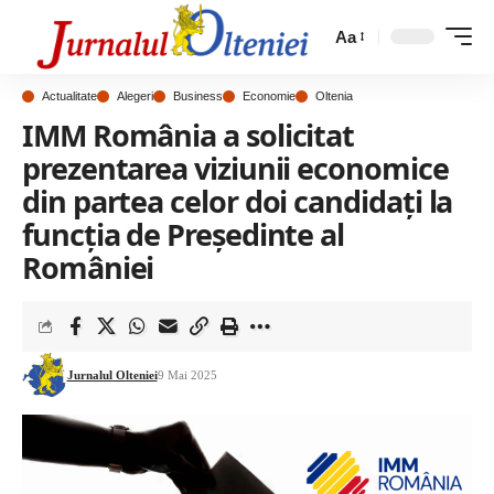
Aa
Actualitate
Alegeri
Business
Economie
Oltenia
IMM România a solicitat
prezentarea viziunii economice
din partea celor doi candidați la
funcția de Președinte al
României
Jurnalul Olteniei
9 Mai 2025