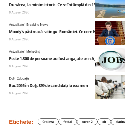
Dunărea, la minim istoric. Ce se întâmplă din 13 august
8 August 2026
Actualitate
Breaking News
Moody’s păstrează ratingul României. Ce cere Nicușor Dan
8 August 2026
Actualitate
Mehedinți
Peste 1.300 de persoane au fost angajate prin AJOFM Mehedinți
8 August 2026
Dolj
Educație
Bac 2026 în Dolj: 899 de candidați la examen
8 August 2026
Etichete:
Craiova
fotbal
cover 2
olt
slatina