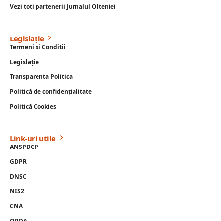
Vezi toti partenerii Jurnalul Olteniei
Legislație
Termeni si Conditii
Legislație
Transparenta Politica
Politică de confidențialitate
Politică Cookies
Link-uri utile
ANSPDCP
GDPR
DNSC
NIS2
CNA
ORDA