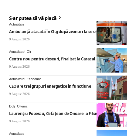
S-ar putea să vă placă
Actualitate
Ambulanță atacată în Cluj după zvonuri false online
9 August 2026
Actualitate
Olt
Centru nou pentru deșeuri, finalizat la Caracal
9 August 2026
Actualitate
Economie
CEO are trei grupuri energetice în funcțiune
9 August 2026
Dolj
Oltenia
Laurențiu Popescu, Cetățean de Onoare la Filiași
9 August 2026
Actualitate