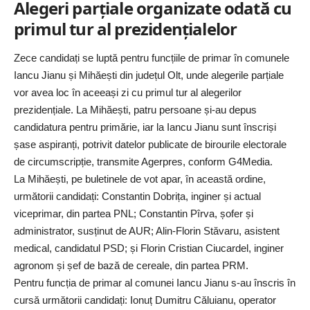
Alegeri parțiale organizate odată cu
primul tur al prezidențialelor
Zece candidați se luptă pentru funcțiile de primar în comunele
Iancu Jianu și Mihăești din județul Olt, unde alegerile parțiale
vor avea loc în aceeași zi cu primul tur al alegerilor
prezidențiale. La Mihăești, patru persoane și-au depus
candidatura pentru primărie, iar la Iancu Jianu sunt înscriși
șase aspiranți, potrivit datelor publicate de birourile electorale
de circumscripție, transmite Agerpres, conform
G4Media
.
La Mihăești, pe buletinele de vot apar, în această ordine,
următorii candidați: Constantin Dobrița, inginer și actual
viceprimar, din partea PNL; Constantin Pîrva, șofer și
administrator, susținut de AUR; Alin-Florin Stăvaru, asistent
medical, candidatul PSD; și Florin Cristian Ciucardel, inginer
agronom și șef de bază de cereale, din partea PRM.
Pentru funcția de primar al comunei Iancu Jianu s-au înscris în
cursă următorii candidați: Ionuț Dumitru Căluianu, operator