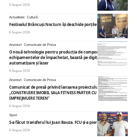
6 August 2026
Actualitate
Cultură
Festivalul Brâncuși Nocturn își deschide porțile la Târgu Jiu
6 August 2026
Anunturi
Comunicate de Presa
O nouă tehnologie pentru producția de componente ale
echipamentelor de împachetat, bazată pe digitalizare,
automatizare și laser
6 August 2026
Anunturi
Comunicate de Presa
Comunicat de presă privind lansarea proiectului cu titlul
„CONSTRUIRE IMOBIL SALA FITNESS PARTER CU SUPANTA SI
IMPREJMUIRE TEREN”
6 August 2026
Sport
S-a făcut transferul lui Juan Bauza. FCU și-a pierdut vedeta
6 August 2026