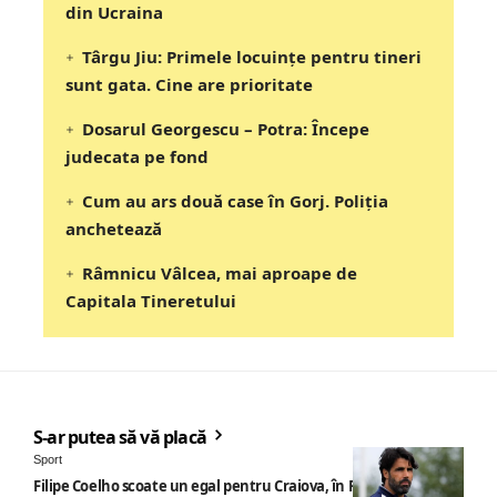
din Ucraina
Târgu Jiu: Primele locuințe pentru tineri
sunt gata. Cine are prioritate
Dosarul Georgescu – Potra: Începe
judecata pe fond
Cum au ars două case în Gorj. Poliția
anchetează
Râmnicu Vâlcea, mai aproape de
Capitala Tineretului
S-ar putea să vă placă
Sport
Filipe Coelho scoate un egal pentru Craiova, în Finlanda