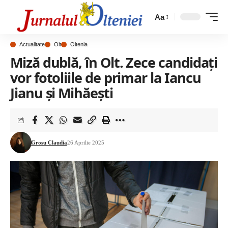
Aa
Actualitate
Olt
Oltenia
Miză dublă, în Olt. Zece candidați
vor fotoliile de primar la Iancu
Jianu și Mihăești
Grosu Claudia
26 Aprilie 2025