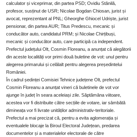
calculator și viceprimar, din partea PSD; Ovidiu Stănilă,
profesor, susținut de USR; Nicolae Bogdan Chiosan, jurist și
avocat, reprezentant al PNL; Gheorghe Ghiocel Udriște, jurist
pensionar, din partea AUR; Titus Predescu, mecanic și
conducător auto, candidatul PRM; și Nicolae Chirțibuși,
mecanic și conducător auto, care participă ca independent.
Prefectul județului Olt, Cosmin Floreanu, a anunțat că alegătorii
din aceste localități vor primi două buletine de vot: unul pentru
alegerea primarului și celălalt pentru alegerea președintelui
României.
În cadrul ședinței Comisiei Tehnice județene Olt, prefectul
Cosmin Floreanu a anunțat vineri că buletinele de vot vor
ajunge în județ în seara aceleiași zile. Săptămâna viitoare,
acestea vor fi distribuite către secțiile de votare, iar sâmbătă
dimineața vor fi livrate unităților administrativ-teritoriale.
Prefectul a mai precizat că, pentru a evita aglomerația și
eventualele blocaje la Biroul Electoral Județean, predarea
documentelor și a materialelor electorale de către