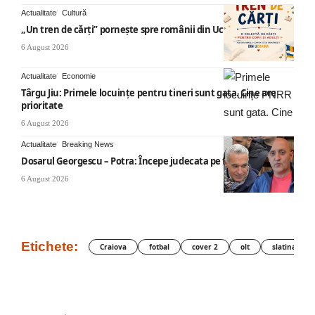
Actualitate
Cultură
„Un tren de cărți” pornește spre românii din Ucraina
6 August 2026
Actualitate
Economie
Târgu Jiu: Primele locuințe pentru tineri sunt gata. Cine are
prioritate
6 August 2026
Actualitate
Breaking News
Dosarul Georgescu – Potra: Începe judecata pe fond
6 August 2026
Etichete:
Craiova
fotbal
cover 2
olt
slatina