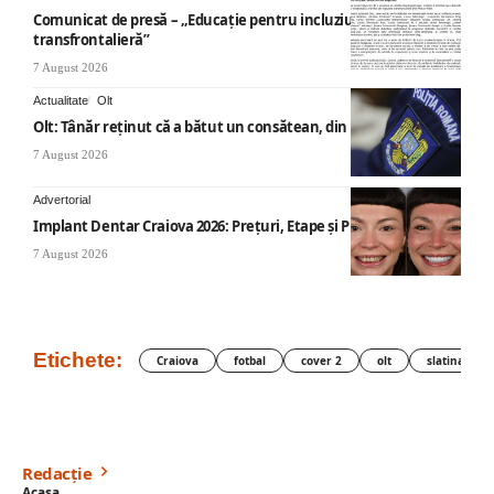
Comunicat de presă – „Educație pentru incluziune – O abordare
transfrontalieră”
7 August 2026
Actualitate
Olt
Olt: Tânăr reţinut că a bătut un consătean, din cauza muzicii
7 August 2026
Advertorial
Implant Dentar Craiova 2026: Preţuri, Etape şi Plata în Rate
7 August 2026
Etichete:
Craiova
fotbal
cover 2
olt
slatina
Redacție
Acasa