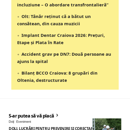
incluziune – O abordare transfrontalieră”
Olt: Tânăr reţinut că a bătut un
consătean, din cauza muzicii
Implant Dentar Craiova 2026: Preţuri,
Etape şi Plata în Rate
Accident grav pe DN7: Două persoane au
ajuns la spital
Bilanț BCCO Craiova: 8 grupări din
Oltenia, destructurate
S-ar putea să vă placă
Dolj
Eveniment
DOLJ. LUCRĂRI PENTRU PREVENIRE ȘI CORECTARE AVARII –