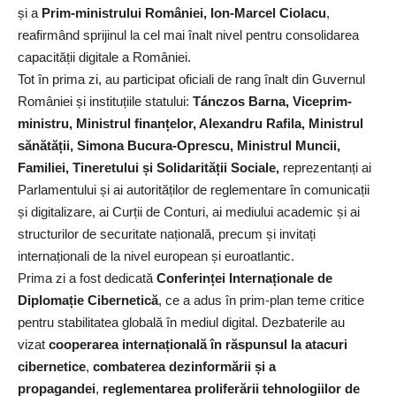
și a
Prim-ministrului României, Ion-Marcel Ciolacu
,
reafirmând sprijinul la cel mai înalt nivel pentru consolidarea
capacității digitale a României.
Tot în prima zi, au participat oficiali de rang înalt din Guvernul
României și instituțiile statului:
Tánczos Barna,
Viceprim-
ministru, Ministrul finanțelor, Alexandru Rafila, Ministrul
sănătății, Simona Bucura-Oprescu, Ministrul Muncii,
Familiei, Tineretului și Solidarității Sociale,
reprezentanți ai
Parlamentului și ai autorităților de reglementare în comunicații
și digitalizare, ai Curții de Conturi, ai mediului academic și ai
structurilor de securitate națională, precum și invitați
internaționali de la nivel european și euroatlantic.
Prima zi a fost dedicată
Conferinței Internaționale de
Diplomație Cibernetică
, ce a adus în prim-plan teme critice
pentru stabilitatea globală în mediul digital. Dezbaterile au
vizat
cooperarea internațională în răspunsul la atacuri
cibernetice
,
combaterea dezinformării și a
propagandei
,
reglementarea proliferării tehnologiilor de