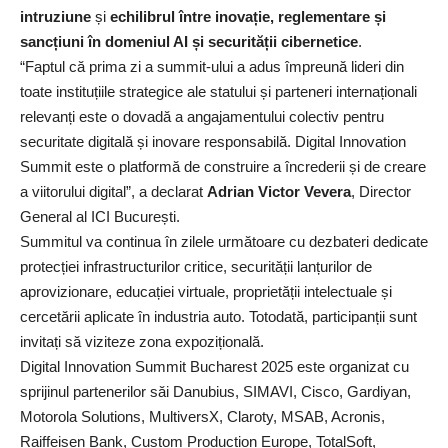
intruziune
și
echilibrul între inovație, reglementare și
sancțiuni în domeniul AI și securității cibernetice
.
“Faptul că prima zi a summit-ului a adus împreună lideri din
toate instituțiile strategice ale statului și parteneri internaționali
relevanți este o dovadă a angajamentului colectiv pentru
securitate digitală și inovare responsabilă. Digital Innovation
Summit este o platformă de construire a încrederii și de creare
a viitorului digital”, a declarat
Adrian Victor Vevera
, Director
General al ICI București.
Summitul va continua în zilele următoare cu dezbateri dedicate
protecției infrastructurilor critice, securității lanțurilor de
aprovizionare, educației virtuale, proprietății intelectuale și
cercetării aplicate în industria auto. Totodată, participanții sunt
invitați să viziteze zona expozițională.
Digital Innovation Summit Bucharest 2025 este organizat cu
sprijinul partenerilor săi Danubius, SIMAVI, Cisco, Gardiyan,
Motorola Solutions, MultiversX, Claroty, MSAB, Acronis,
Raiffeisen Bank, Custom Production Europe, TotalSoft,