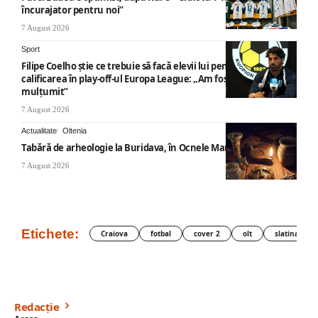
încurajator pentru noi”
7 August 2026
Sport
Filipe Coelho știe ce trebuie să facă elevii lui pentru a obține
calificarea în play-off-ul Europa League: „Am fost foarte
mulțumit”
7 August 2026
Actualitate
Oltenia
Tabără de arheologie la Buridava, în Ocnele Mari
7 August 2026
Etichete:
Craiova
fotbal
cover 2
olt
slatina
Redacție