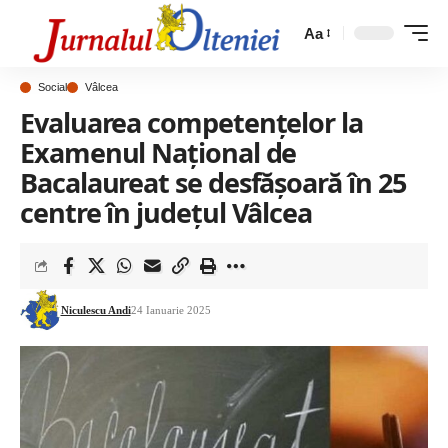
Aa
Social
Vâlcea
Evaluarea competențelor la
Examenul Național de
Bacalaureat se desfășoară în 25
centre în județul Vâlcea
Niculescu Andi
24 Ianuarie 2025