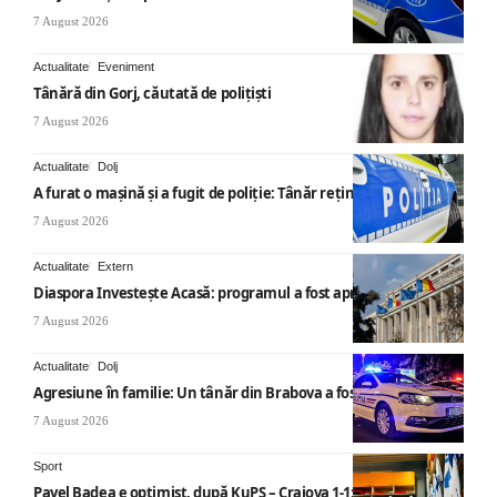
7 August 2026
Actualitate
Eveniment
Tânără din Gorj, căutată de polițiști
7 August 2026
Actualitate
Dolj
A furat o mașină și a fugit de poliție: Tânăr reținut
7 August 2026
Actualitate
Extern
Diaspora Investește Acasă: programul a fost aprobat
7 August 2026
Actualitate
Dolj
Agresiune în familie: Un tânăr din Brabova a fost arestat
7 August 2026
Sport
Pavel Badea e optimist, după KuPS – Craiova 1-1: „Un rezultat