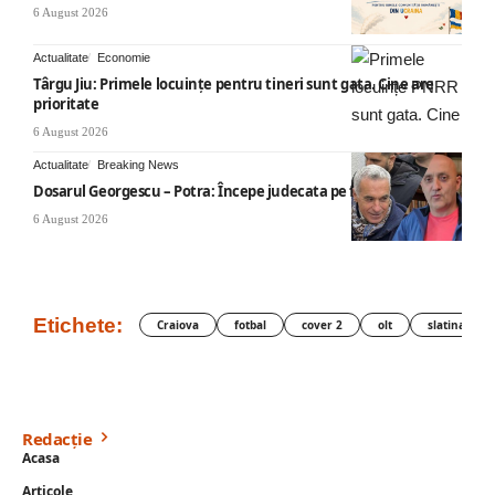
6 August 2026
Actualitate
Economie
Târgu Jiu: Primele locuințe pentru tineri sunt gata. Cine are
prioritate
6 August 2026
Actualitate
Breaking News
Dosarul Georgescu – Potra: Începe judecata pe fond
6 August 2026
Etichete:
Craiova
fotbal
cover 2
olt
slatina
Redacție
Acasa
Articole