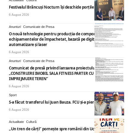
Festivalul Brâncuși Nocturn își deschide porțile la Târgu Jiu
6 August 2026
Anunturi
Comunicate de Presa
O nouă tehnologie pentru producția de componente ale
echipamentelor de împachetat, bazată pe digitalizare,
automatizare și laser
6 August 2026
Anunturi
Comunicate de Presa
Comunicat de presă privind lansarea proiectului cu titlul
„CONSTRUIRE IMOBIL SALA FITNESS PARTER CU SUPANTA SI
IMPREJMUIRE TEREN”
6 August 2026
Sport
S-a făcut transferul lui Juan Bauza. FCU și-a pierdut vedeta
6 August 2026
Actualitate
Cultură
„Un tren de cărți” pornește spre românii din Ucraina