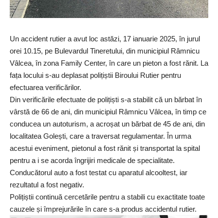
Un accident rutier a avut loc astăzi, 17 ianuarie 2025, în jurul
orei 10.15, pe Bulevardul Tineretului, din municipiul Râmnicu
Vâlcea, în zona Family Center, în care un pieton a fost rănit. La
fața locului s-au deplasat polițiștii Biroului Rutier pentru
efectuarea verificărilor.
Din verificările efectuate de polițiști s-a stabilit că un bărbat în
vârstă de 66 de ani, din municipiul Râmnicu Vâlcea, în timp ce
conducea un autoturism, a acroșat un bărbat de 45 de ani, din
localitatea Golești, care a traversat regulamentar. În urma
acestui eveniment, pietonul a fost rănit și transportat la spital
pentru a i se acorda îngrijiri medicale de specialitate.
Conducătorul auto a fost testat cu aparatul alcooltest, iar
rezultatul a fost negativ.
Polițiștii continuă cercetările pentru a stabili cu exactitate toate
cauzele și împrejurările în care s-a produs accidentul rutier.