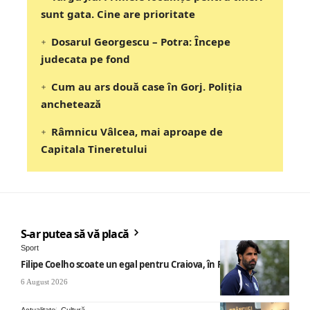
sunt gata. Cine are prioritate
Dosarul Georgescu – Potra: Începe
judecata pe fond
Cum au ars două case în Gorj. Poliția
anchetează
Râmnicu Vâlcea, mai aproape de
Capitala Tineretului
S-ar putea să vă placă
Sport
Filipe Coelho scoate un egal pentru Craiova, în Finlanda
6 August 2026
Actualitate
Cultură