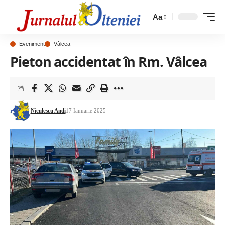
Aa
Eveniment
Vâlcea
Pieton accidentat în Rm. Vâlcea
Niculescu Andi
17 Ianuarie 2025