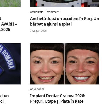
Actualitate
Eveniment
U
Anchetă după un accident în Gorj. Un
AVARII –
bărbat a ajuns la spital
.2026
7 August 2026
Advertorial
ut un
Implant Dentar Craiova 2026:
cii
Preţuri, Etape şi Plata în Rate