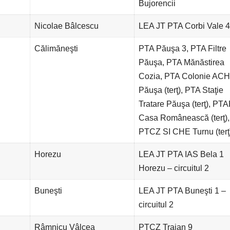
Bujorencii
Nicolae Bâlcescu
LEA JT PTA Corbi Vale 4
Călimăneşti
PTA Păuşa 3, PTA Filtre
Păuşa, PTA Mănăstirea
Cozia, PTA Colonie ACH
Păuşa (terţ), PTA Staţie
Tratare Păuşa (terţ), PT
Casa Românească (terţ),
PTCZ SI CHE Turnu (terţ
Horezu
LEA JT PTA IAS Bela 1
Horezu – circuitul 2
Buneşti
LEA JT PTA Buneşti 1 –
circuitul 2
Râmnicu Vâlcea
PTCZ Traian 9