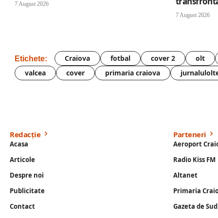
transfronta
7 August 2026
7 August 2026
Craiova
fotbal
cover 2
olt
Etichete:
valcea
cover
primaria craiova
jurnalulolt
Redacție
Parteneri
Acasa
Aeroport Crai
Articole
Radio Kiss FM
Despre noi
Altanet
Publicitate
Primaria Crai
Contact
Gazeta de Sud