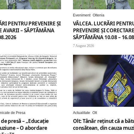
Eveniment
Oltenia
ĂRI PENTRU PREVENIRE ȘI
VÂLCEA. LUCRĂRI PENTR
 AVARII – SĂPTĂMÂNA
PREVENIRE ȘI CORECTARE 
08.2026
SĂPTĂMÂNA 10.08 – 16.08
7 August 2026
icate de Presa
Actualitate
Olt
de presă – „Educație
Olt: Tânăr reţinut că a băt
luziune – O abordare
consătean, din cauza muzi