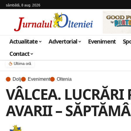
sâmbătă, 8 aug. 2026
Actualitate
Advertorial
Eveniment
Sp
Contact
Ultima oră
Dolj
Eveniment
Oltenia
VÂLCEA. LUCRĂRI 
AVARII – SĂPTĂMÂN