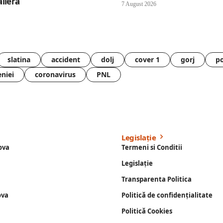
lieră”
7 August 2026
slatina
accident
dolj
cover 1
gorj
po
eniei
coronavirus
PNL
Legislație
ova
Termeni si Conditii
Legislație
Transparenta Politica
ova
Politică de confidențialitate
Politică Cookies