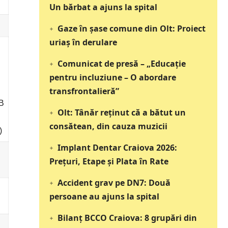
Un bărbat a ajuns la spital
Gaze în șase comune din Olt: Proiect
uriaș în derulare
Comunicat de presă – „Educație
pentru incluziune – O abordare
transfrontalieră”
AB
Olt: Tânăr reţinut că a bătut un
consătean, din cauza muzicii
)
Implant Dentar Craiova 2026:
Preţuri, Etape şi Plata în Rate
Accident grav pe DN7: Două
persoane au ajuns la spital
Bilanț BCCO Craiova: 8 grupări din