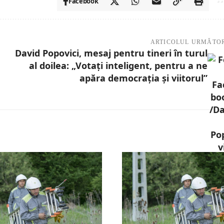
Facebook
ARTICOLUL URMĂTO
David Popovici, mesaj pentru tineri în turul
al doilea: „Votați inteligent, pentru a ne
apăra democraţia şi viitorul”