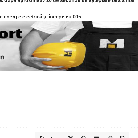
ică, după aproximativ 20 de secunde de așteptare fără a mai
e energie electrică şi începe cu 005.