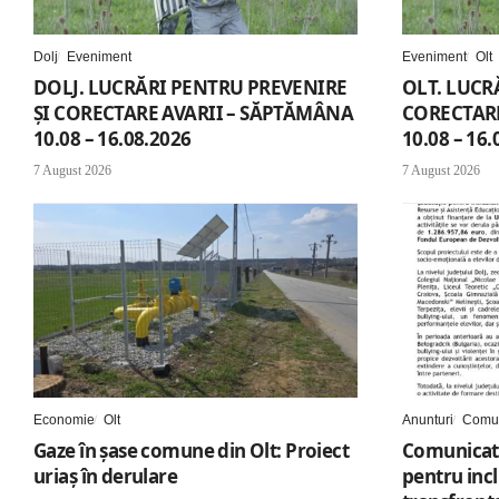
Dolj
Eveniment
Eveniment
Olt
DOLJ. LUCRĂRI PENTRU PREVENIRE
OLT. LUCR
ȘI CORECTARE AVARII – SĂPTĂMÂNA
CORECTARE
10.08 – 16.08.2026
10.08 – 16.
7 August 2026
7 August 2026
Economie
Olt
Anunturi
Comun
Gaze în șase comune din Olt: Proiect
Comunicat 
uriaș în derulare
pentru inc