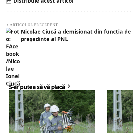
Distribuie acest articol
ARTICOLUL PRECEDENT
Nicolae Ciucă a demisionat din funcția de
președinte al PNL
S-ar putea să vă placă