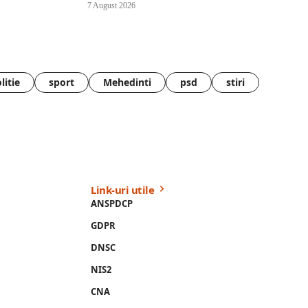
7 August 2026
litie
sport
Mehedinti
psd
stiri
Link-uri utile
ANSPDCP
GDPR
DNSC
NIS2
CNA