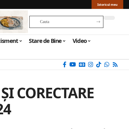
Istoricul meu
tisment
Stare de Bine
Video
 ȘI CORECTARE
24