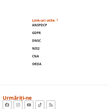
Link-uri utile
ANSPDCP
GDPR
DNSC
NIS2
CNA
ORDA
Urmăriți-ne