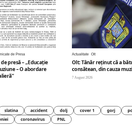
icate de Presa
Actualitate
Olt
de presă – „Educație
Olt: Tânăr reţinut că a băt
luziune – O abordare
consătean, din cauza muzi
lieră”
7 August 2026
slatina
accident
dolj
cover 1
gorj
po
eniei
coronavirus
PNL