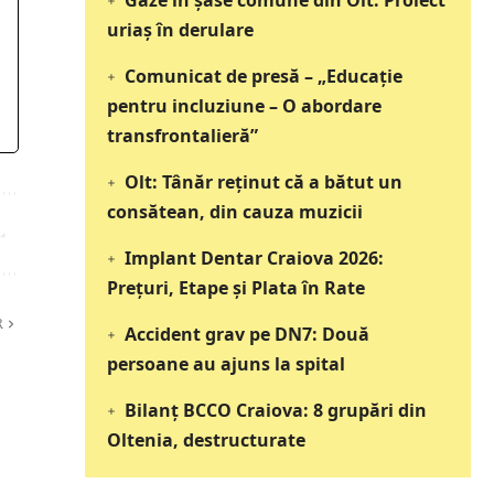
Gaze în șase comune din Olt: Proiect
uriaș în derulare
Comunicat de presă – „Educație
pentru incluziune – O abordare
transfrontalieră”
Olt: Tânăr reţinut că a bătut un
consătean, din cauza muzicii
Implant Dentar Craiova 2026:
Preţuri, Etape şi Plata în Rate
R
Accident grav pe DN7: Două
persoane au ajuns la spital
Bilanț BCCO Craiova: 8 grupări din
Oltenia, destructurate