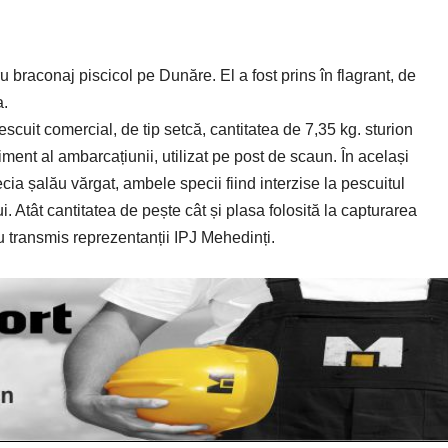
 braconaj piscicol pe Dunăre. El a fost prins în flagrant, de
a.
escuit comercial, de tip setcă, cantitatea de 7,35 kg. sturion
ment al ambarcațiunii, utilizat pe post de scaun. În același
ecia șalău vărgat, ambele specii fiind interzise la pescuitul
i. Atât cantitatea de pește cât și plasa folosită la capturarea
au transmis reprezentanții IPJ Mehedinți.