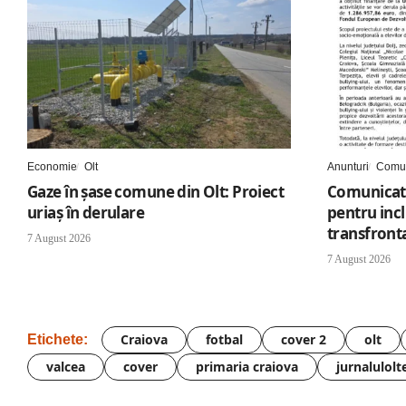
Economie
Olt
Anunturi
Comun
Gaze în șase comune din Olt: Proiect
Comunicat 
uriaș în derulare
pentru inc
transfronta
7 August 2026
7 August 2026
Craiova
fotbal
cover 2
olt
Etichete:
valcea
cover
primaria craiova
jurnalulolt