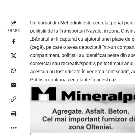
Un bărbat din Mehedinți este cercetat penal pentru
polițiștii de la Transporturi Navale, în zona Crivin
SHARE
„Bănuitul ar fi capturat cu ajutorul unei plase de p
(cegă), pe care o avea depozitată într-un comparti
compartiment, polițiștii au identificat pește din sp
comercial sau recreativ/sportiv, pe tot timpul anulu
acestuia au fost ridicate în vederea confiscării”, 
Polițiștii continuă cercetările în acest caz.