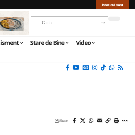
Istoricul meu
tisment
Stare de Bine
Video
Share