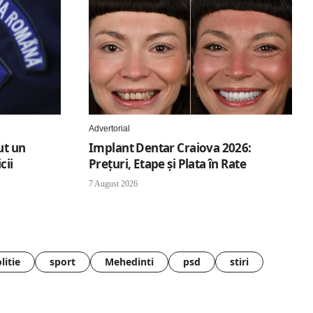
Advertorial
ut un
Implant Dentar Craiova 2026:
cii
Preţuri, Etape şi Plata în Rate
7 August 2026
litie
sport
Mehedinti
psd
stiri