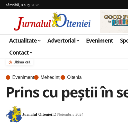
sâmbătă, 8 aug. 2026
Actualitate
Advertorial
Eveniment
Sp
Contact
Ultima oră
Eveniment
Mehedinți
Oltenia
Prins cu peștii în s
Jurnalul Olteniei
12 Noiembrie 2024