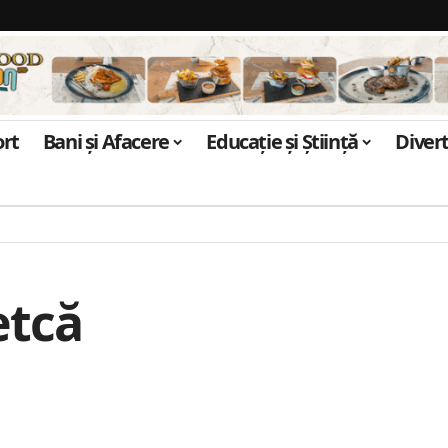
ort
Bani și Afacere
Educație și Știință
Diver
etcă