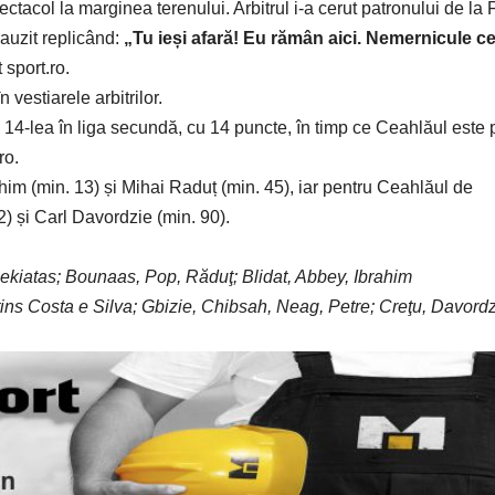
pectacol la marginea terenului. Arbitrul i-a cerut patronului de la
 auzit replicând:
„Tu ieși afară! Eu rămân aici. Nemernicule c
it
sport.ro
.
 vestiarele arbitrilor.
l 14-lea în liga secundă, cu 14 puncte, în timp ce Ceahlăul este 
ro.
him (min. 13) și Mihai Raduț (min. 45), iar pentru Ceahlăul de
2) și Carl Davordzie (min. 90).
kiatas; Bounaas, Pop, Răduţ; Blidat, Abbey, Ibrahim
tins Costa e Silva; Gbizie, Chibsah, Neag, Petre; Creţu, Davord