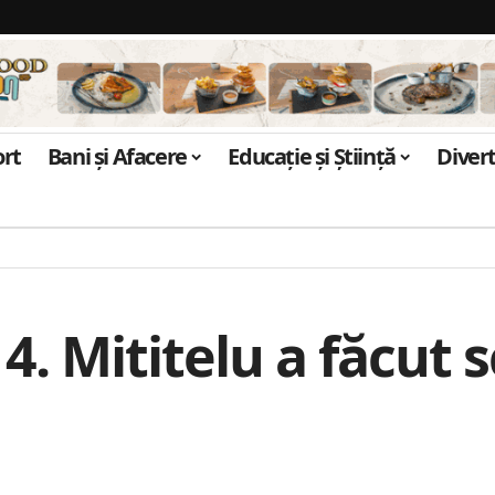
ort
Bani și Afacere
Educație și Știință
Diver
 4. Mititelu a făcut 