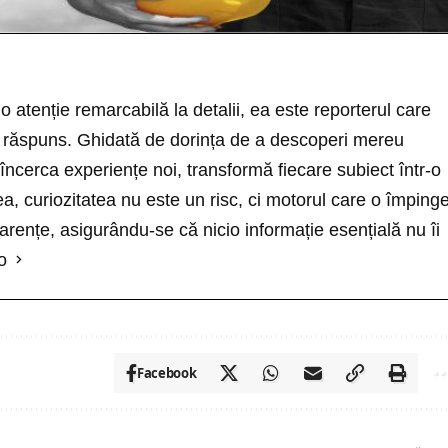
o atenție remarcabilă la detalii, ea este reporterul care
ră răspuns. Ghidată de dorința de a descoperi mereu
 încerca experiențe noi, transformă fiecare subiect într-o
a, curiozitatea nu este un risc, ci motorul care o împing
rențe, asigurându-se că nicio informație esențială nu îi
o
Facebook