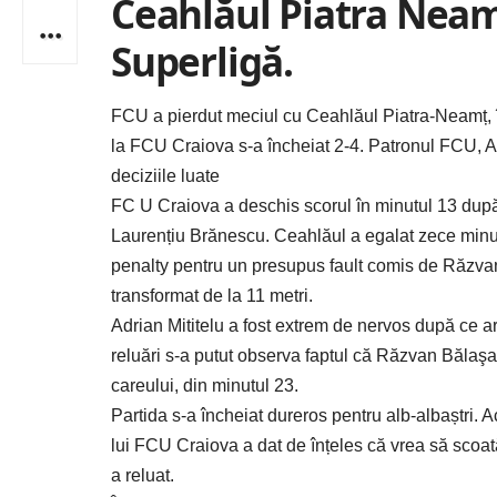
Ceahlăul Piatra Neamț
Superligă.
FCU a pierdut meciul cu Ceahlăul Piatra-Neamț, în
la FCU Craiova s-a încheiat 2-4. Patronul FCU, Adr
deciziile luate
FC U Craiova a deschis scorul în minutul 13 după un 
Laurențiu Brănescu. Ceahlăul a egalat zece minut
penalty pentru un presupus fault comis de Răzvan B
transformat de la 11 metri.
Adrian Mititelu a fost extrem de nervos după ce ar
reluări s-a putut observa faptul că Răzvan Bălaşa
careului, din minutul 23.
Partida s-a încheiat dureros pentru alb-albaștri. A
lui FCU Craiova a dat de înțeles că vrea să scoată
a reluat.