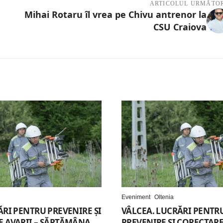
ARTICOLUL URMĂTO
Mihai Rotaru îl vrea pe Chivu antrenor la
CSU Craiova
Eveniment
Oltenia
ĂRI PENTRU PREVENIRE ȘI
VÂLCEA. LUCRĂRI PENTR
 AVARII – SĂPTĂMÂNA
PREVENIRE ȘI CORECTARE 