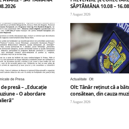
08.2026
SĂPTĂMÂNA 10.08 – 16.08
7 August 2026
icate de Presa
Actualitate
Olt
de presă – „Educație
Olt: Tânăr reţinut că a băt
luziune – O abordare
consătean, din cauza muzi
lieră”
7 August 2026