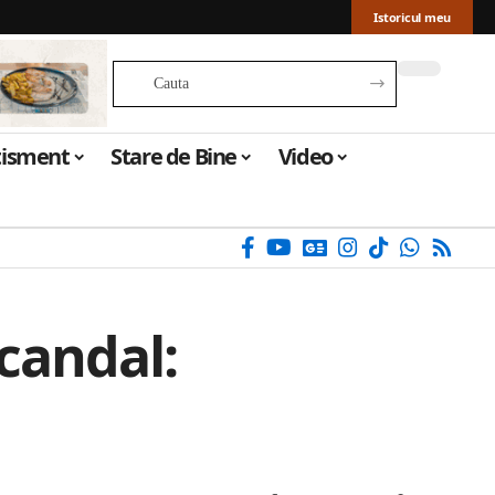
Istoricul meu
tisment
Stare de Bine
Video
scandal: