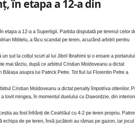
, în etapa a 12-a din
 etapa a 12-a a Superligii. Partida disputată pe terenul celor d
ian Mititelu, a făcu scandal pe teren, acuzând arbitrii pentru
șut la colțul scurt al lui Jibril Ibrahimi și o eroare a portarului
e mai târziu, după ce arbitrul Cristian Moldoveanu a dictat
ălașa asupra lui Patrick Petre. Tot fiul lui Florentin Petre a
bitrul Cristian Moldoveanu a dictat penalty împotriva oltenilor. 
 a lovit mingea, în momentul duelului cu Dawordzie, din interior
ceștia au fost înfrânți de Ceahlăul cu 4-2 pe teren propriu. Patro
 echipa de pe teren, însă jucătorii au rămas pe gazon, iar jocul