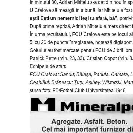
În minutul 30, Adrian Mititelu s-a dat din nou în s
U Craiova să meargă în tribună, iar Mititelu a fost
ești! Ești un nemernic! Ieși tu afară, bă”
, potriv
După prima repriză, Adrian Mititelu a mers direct în
În urma rezultatului, FCU Craiova este pe locul a
5, cu 20 de puncte înregistrate, notează digisport.
Golurile au fost marcate pentru FCU de Jibril Ibra
Patrick Petre (min. 23, 33), Cristian Copot (min. 8
Echipele de start:
FCU Craiova: Sandu; Bălaşa, Padula, Camara, Le
Ceahlăul: Brănescu; Ţuţu, Asibey, Wiktorski, Mar
sursa foto: FB/Fotbal Club Universitatea 1948