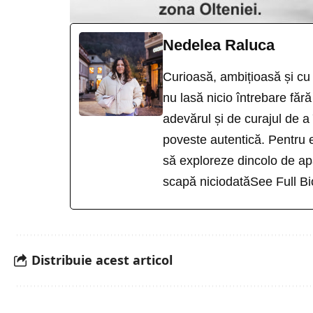
Nedelea Raluca
Curioasă, ambițioasă și cu 
nu lasă nicio întrebare fă
adevărul și de curajul de a
poveste autentică. Pentru e
să exploreze dincolo de apa
scapă niciodată
See Full Bi
Distribuie acest articol