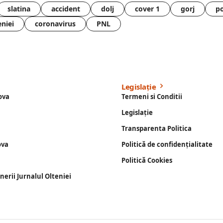
slatina
accident
dolj
cover 1
gorj
po
eniei
coronavirus
PNL
Legislație
ova
Termeni si Conditii
Legislație
Transparenta Politica
ova
Politică de confidențialitate
Politică Cookies
enerii Jurnalul Olteniei