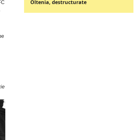
Oltenia, destructurate
 FC
e
pe
zie