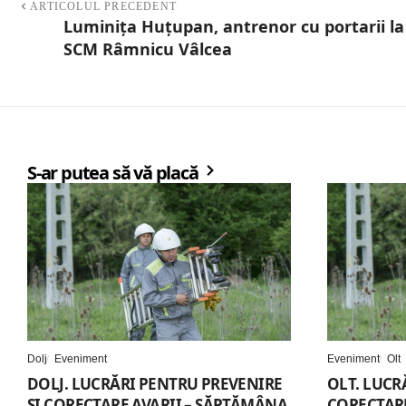
ARTICOLUL PRECEDENT
Luminița Huțupan, antrenor cu portarii la
SCM Râmnicu Vâlcea
S-ar putea să vă placă
Dolj
Eveniment
Eveniment
Olt
DOLJ. LUCRĂRI PENTRU PREVENIRE
OLT. LUCR
ȘI CORECTARE AVARII – SĂPTĂMÂNA
CORECTARE