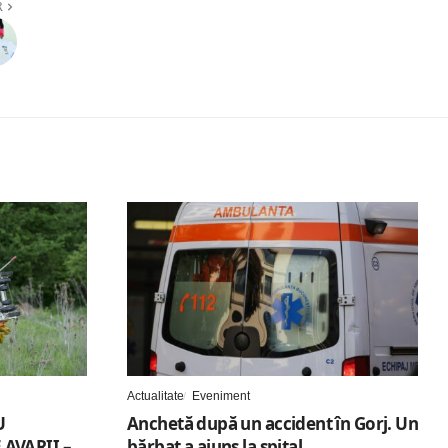
R
Actualitate
Eveniment
U
Anchetă după un accident în Gorj. Un
AVARII –
bărbat a ajuns la spital