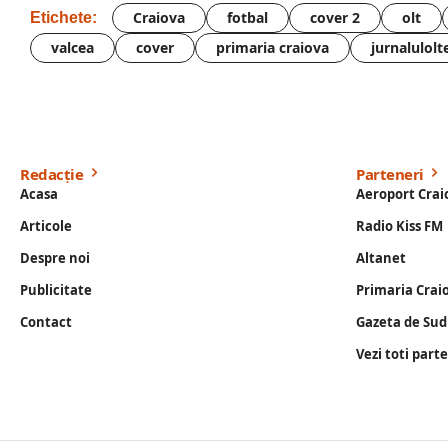
Craiova
fotbal
cover 2
olt
Etichete:
valcea
cover
primaria craiova
jurnalulolt
Redacție
Parteneri
Acasa
Aeroport Crai
Articole
Radio Kiss FM
Despre noi
Altanet
Publicitate
Primaria Crai
Contact
Gazeta de Sud
Vezi toti part