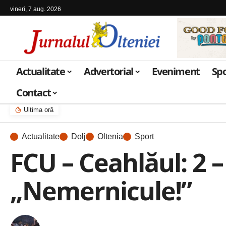
vineri, 7 aug. 2026
Actualitate
Advertorial
Eveniment
Sp
Contact
Ultima oră
Actualitate
Dolj
Oltenia
Sport
FCU – Ceahlăul: 2 –
„Nemernicule!”