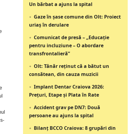
Un bărbat a ajuns la spital
Gaze în șase comune din Olt: Proiect
uriaș în derulare
e
Comunicat de presă – „Educație
pentru incluziune – O abordare
transfrontalieră”
Olt: Tânăr reţinut că a bătut un
consătean, din cauza muzicii
Implant Dentar Craiova 2026:
Pe
Preţuri, Etape şi Plata în Rate
ul
Accident grav pe DN7: Două
nul
persoane au ajuns la spital
 s-
Bilanț BCCO Craiova: 8 grupări din