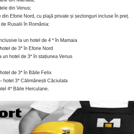
tele din Venus;
din Eforie Nord, cu plajă private și șezlonguri incluse în preț.
 de Rusalii în România:
 inclusive la un hotel de 4 * în Mamaia
hotel de 3* în Eforie Nord
a un hotel de 3* în stațiunea Venus
hotel de 3* în Băile Felix
– hotel 3* Călimănești Căciulata
otel 4* Băile Herculane.