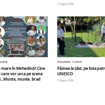
5 August 2026
edinți
Actualitate
Cultură
 mare în Mehedinți! Cine
Pâinea la țăst, pe lista pa
ii care vor urca pe scena
UNESCO
ui „Munte, munte, brad
5 August 2026