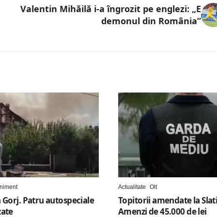
Valentin Mihăilă i-a îngrozit pe englezi: „E
demonul din România”
niment
Actualitate
Olt
 Gorj. Patru autospeciale
Topitorii amendate la Slat
zate
Amenzi de 45.000 de lei