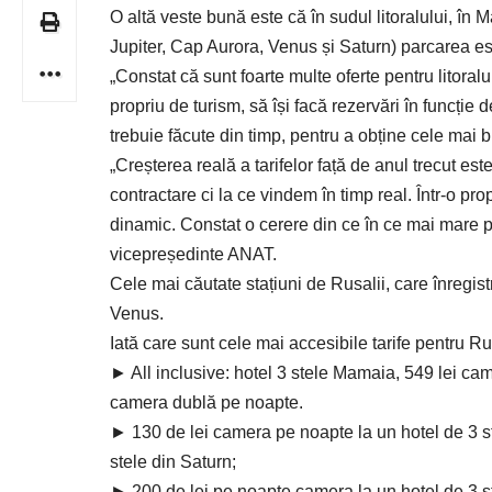
O altă veste bună este că în sudul litoralului, în 
Jupiter, Cap Aurora, Venus și Saturn) parcarea est
„Constat că sunt foarte multe oferte pentru litora
propriu de turism, să își facă rezervări în funcție d
trebuie făcute din timp, pentru a obține cele mai 
„Creșterea reală a tarifelor față de anul trecut 
contractare ci la ce vindem în timp real. Într-o p
dinamic. Constat o cerere din ce în ce mai mare pe
vicepreședinte ANAT.
Cele mai căutate stațiuni de Rusalii, care înregi
Venus.
Iată care sunt cele mai accesibile tarife pentru Rus
► All inclusive: hotel 3 stele Mamaia, 549 lei ca
camera dublă pe noapte.
► 130 de lei camera pe noapte la un hotel de 3 ste
stele din Saturn;
► 200 de lei pe noapte camera la un hotel de 3 s