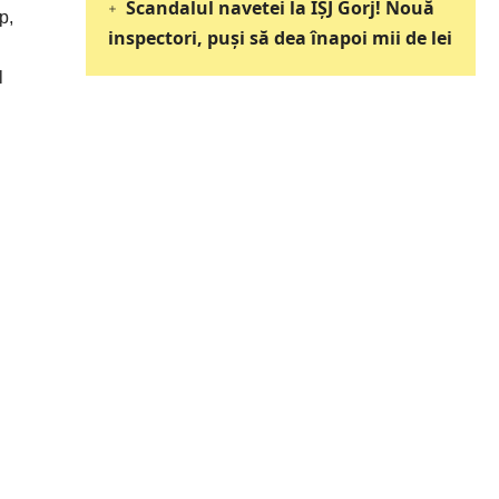
Scandalul navetei la IȘJ Gorj! Nouă
p,
inspectori, puși să dea înapoi mii de lei
l