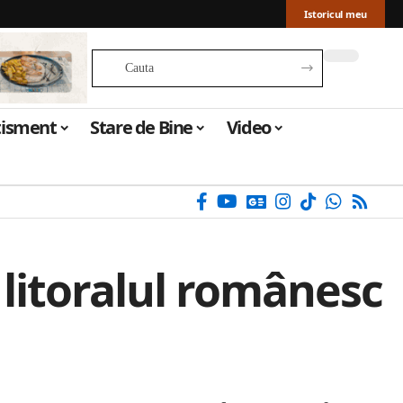
Istoricul meu
tisment
Stare de Bine
Video
e litoralul românesc