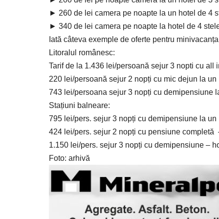
► 260 de lei camera pe noapte la un hotel de 4 s
► 340 de lei camera pe noapte la hotel de 4 stele 
Iată câteva exemple de oferte pentru minivacanța
Litoralul românesc:
Tarif de la 1.436 lei/persoană sejur 3 nopti cu all
220 lei/persoană sejur 2 nopți cu mic dejun la un 
743 lei/persoana sejur 3 nopți cu demipensiune l
Stațiuni balneare:
795 lei/pers. sejur 3 nopți cu demipensiune la un 
424 lei/pers. sejur 2 nopți cu pensiune completă 
1.150 lei/pers. sejur 3 nopți cu demipensiune – h
Foto: arhivă