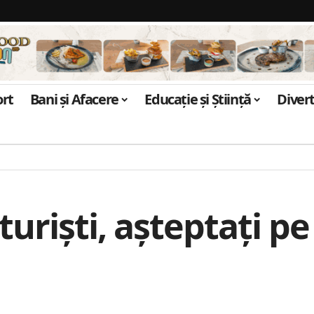
ort
Bani și Afacere
Educație și Știință
Diver
turişti, aşteptaţi p