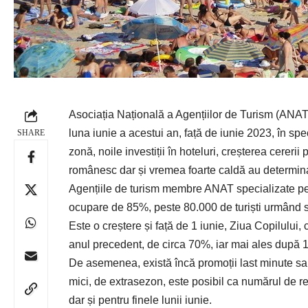
Asociația Națională a Agențiilor de Turism (ANAT)
luna iunie a acestui an, față de iunie 2023, în spe
SHARE
zonă, noile investiții în hoteluri, creșterea cererii
românesc dar și vremea foarte caldă au determina
Agențiile de turism membre ANAT specializate pe 
ocupare de 85%, peste 80.000 de turiști urmând s
Este o creștere și față de 1 iunie, Ziua Copilulu
anul precedent, de circa 70%, iar mai ales după 1
De asemenea, există încă promoții last minute sau o
mici, de extrasezon, este posibil ca numărul de r
dar și pentru finele lunii iunie.