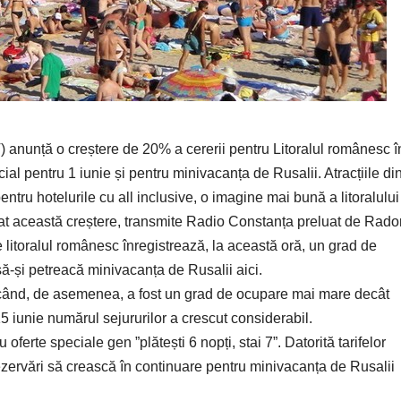
 anunță o creștere de 20% a cererii pentru Litoralul românesc î
cial pentru 1 iunie și pentru minivacanța de Rusalii. Atracțiile di
 pentru hotelurile cu all inclusive, o imagine mai bună a litoralului
t această creștere, transmite Radio Constanța preluat de Rador
litoralul românesc înregistrează, la această oră, un grad de
ă-și petreacă minivacanța de Rusalii aici.
i, când, de asemenea, a fost un grad de ocupare mai mare decât
5 iunie numărul sejururilor a crescut considerabil.
ferte speciale gen ”plătești 6 nopți, stai 7”. Datorită tarifelor
ezervări să crească în continuare pentru minivacanța de Rusalii