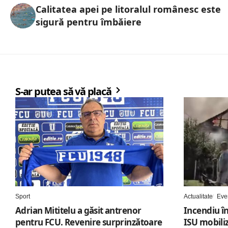
Calitatea apei pe litoralul românesc este
sigură pentru îmbăiere
S-ar putea să vă placă
Sport
Actualitate
Eve
Adrian Mititelu a găsit antrenor
Incendiu în
pentru FCU. Revenire surprinzătoare
ISU mobili