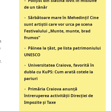
Polițist din Slatina lovit în misiune
de un tânăr
Sărbătoare mare în Mehedinți! Cine
sunt artiștii care vor urca pe scena
Festivalului „Munte, munte, brad
frumos”
n
Pâinea la țăst, pe lista patrimoniului
n
UNESCO
.
Universitatea Craiova, favorită în
dubla cu KuPS: Cum arată cotele la
pariuri
Primăria Craiova anunță
întreruperea activității Direcției de
Impozite și Taxe