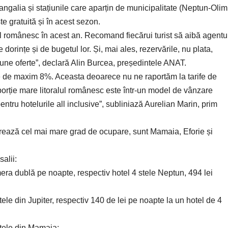
Mangalia și stațiunile care aparțin de municipalitate (Neptun-Olim
e gratuită și în acest sezon.
lul românesc în acest an. Recomand fiecărui turist să aibă agentu
e dorințe și de bugetul lor. Și, mai ales, rezervările, nu plata,
bune oferte”, declară Alin Burcea, președintele ANAT.
este de maxim 8%. Aceasta deoarece nu ne raportăm la tarife de
roporție mare litoralul românesc este într-un model de vânzare
ntru hotelurile all inclusive”, subliniază Aurelian Marin, prim
strează cel mai mare grad de ocupare, sunt Mamaia, Eforie și
alii:
mera dublă pe noapte, respectiv hotel 4 stele Neptun, 494 lei
le din Jupiter, respectiv 140 de lei pe noapte la un hotel de 4
tele din Mamaia;