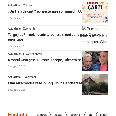
Actualitate
Cultură
„Un tren de cărți” pornește spre românii din Ucraina
6 August 2026
Actualitate
Economie
Târgu Jiu: Primele locuințe pentru tineri sunt gata. Cine are
prioritate
6 August 2026
Actualitate
Breaking News
Dosarul Georgescu – Potra: Începe judecata pe fond
6 August 2026
Actualitate
Eveniment
Cum au ars două case în Gorj. Poliția anchetează
6 August 2026
Etichete:
Craiova
fotbal
cover 2
olt
slatina