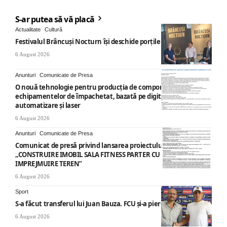
S-ar putea să vă placă
Actualitate
Cultură
Festivalul Brâncuși Nocturn își deschide porțile la Târgu Jiu
6 August 2026
Anunturi
Comunicate de Presa
O nouă tehnologie pentru producția de componente ale
echipamentelor de împachetat, bazată pe digitalizare,
automatizare și laser
6 August 2026
Anunturi
Comunicate de Presa
Comunicat de presă privind lansarea proiectului cu titlul
„CONSTRUIRE IMOBIL SALA FITNESS PARTER CU SUPANTA SI
IMPREJMUIRE TEREN”
6 August 2026
Sport
S-a făcut transferul lui Juan Bauza. FCU și-a pierdut vedeta
6 August 2026