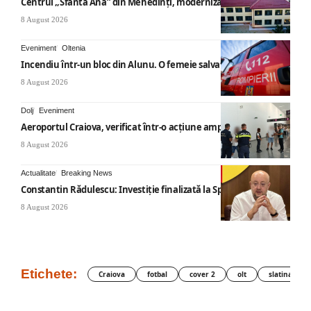
Centrul „Sfânta Ana” din Mehedinți, modernizat
8 August 2026
Eveniment
Oltenia
Incendiu într-un bloc din Alunu. O femeie salvată
8 August 2026
Dolj
Eveniment
Aeroportul Craiova, verificat într-o acțiune amplă
8 August 2026
Actualitate
Breaking News
Constantin Rădulescu: Investiție finalizată la Spitalul Mihăești
8 August 2026
Etichete:
Craiova
fotbal
cover 2
olt
slatina