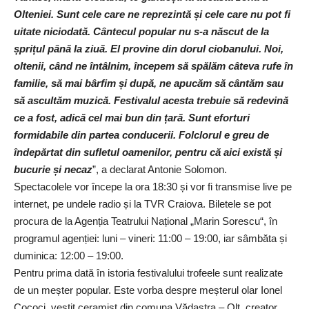
Olteniei. Sunt cele care ne reprezintă și cele care nu pot fi
uitate niciodată. Cântecul popular nu s-a născut de la
șprițul până la ziuă. El provine din dorul ciobanului. Noi,
oltenii, când ne întâlnim, începem să spălăm câteva rufe în
familie, să mai bârfim și după, ne apucăm să cântăm sau
să ascultăm muzică. Festivalul acesta trebuie să redevină
ce a fost, adică cel mai bun din țară. Sunt eforturi
formidabile din partea conducerii. Folclorul e greu de
îndepărtat din sufletul oamenilor, pentru că aici există și
bucurie și necaz
”, a declarat Antonie Solomon.
Spectacolele vor începe la ora 18:30 și vor fi transmise live pe
internet, pe undele radio și la TVR Craiova. Biletele se pot
procura de la Agenția Teatrului Național „Marin Sorescu“, în
programul agenției: luni – vineri: 11:00 – 19:00, iar sâmbăta și
duminica: 12:00 – 19:00.
Pentru prima dată în istoria festivalului trofeele sunt realizate
de un meșter popular. Este vorba despre meșterul olar Ionel
Cococi, vestit ceramist din comuna Vădastra – Olt, creator