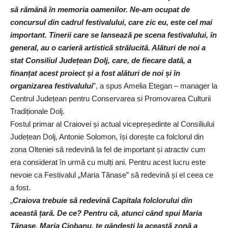
să rămână în memoria oamenilor. Ne-am ocupat de
concursul din cadrul festivalului, care zic eu, este cel mai
important. Tinerii care se lansează pe scena festivalului, în
general, au o carieră artistică strălucită. Alături de noi a
stat Consiliul Județean Dolj, care, de fiecare dată, a
finanțat acest proiect și a fost alături de noi și în
organizarea festivalului
”, a spus Amelia Etegan – manager la
Centrul Județean pentru Conservarea si Promovarea Culturii
Tradiționale Dolj.
Fostul primar al Craiovei și actual vicepreședinte al Consiliului
Județean Dolj, Antonie Solomon, își dorește ca folclorul din
zona Olteniei să redevină la fel de important și atractiv cum
era considerat în urmă cu mulți ani. Pentru acest lucru este
nevoie ca Festivalul „Maria Tănase” să redevină și el ceea ce
a fost.
„
Craiova trebuie să redevină Capitala folclorului din
această țară. De ce? Pentru că, atunci când spui Maria
Tănase, Maria Ciobanu, te gândești la această zonă a