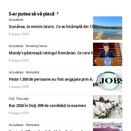
S-ar putea să vă placă
Actualitate
Dunărea, la minim istoric. Ce se întâmplă din 13 august
8 August 2026
Actualitate
Breaking News
Moody’s păstrează ratingul României. Ce cere Nicușor Dan
8 August 2026
Actualitate
Mehedinți
Peste 1.300 de persoane au fost angajate prin AJOFM Mehedinți
8 August 2026
Dolj
Educație
Bac 2026 în Dolj: 899 de candidați la examen
8 August 2026
Actualitate
Mehedinți