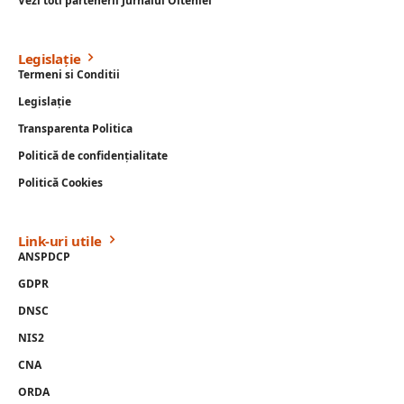
Vezi toti partenerii Jurnalul Olteniei
Legislație
Termeni si Conditii
Legislație
Transparenta Politica
Politică de confidențialitate
Politică Cookies
Link-uri utile
ANSPDCP
GDPR
DNSC
NIS2
CNA
ORDA