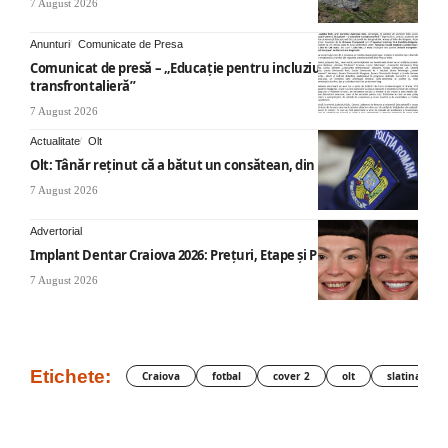
7 August 2026
Anunturi
Comunicate de Presa
Comunicat de presă – „Educație pentru incluziune – O abordare
transfrontalieră”
7 August 2026
Actualitate
Olt
Olt: Tânăr reţinut că a bătut un consătean, din cauza muzicii
7 August 2026
Advertorial
Implant Dentar Craiova 2026: Preţuri, Etape şi Plata în Rate
7 August 2026
Etichete:
Craiova
fotbal
cover 2
olt
slatina