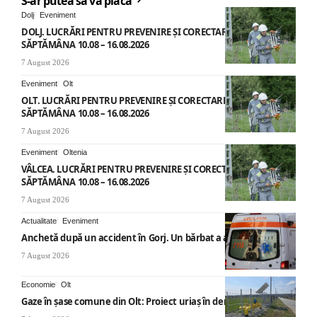
S-ar putea să vă placă
Dolj
Eveniment
DOLJ. LUCRĂRI PENTRU PREVENIRE ȘI CORECTARE AVARII –
SĂPTĂMÂNA 10.08 – 16.08.2026
7 August 2026
Eveniment
Olt
OLT. LUCRĂRI PENTRU PREVENIRE ȘI CORECTARE AVARII –
SĂPTĂMÂNA 10.08 – 16.08.2026
7 August 2026
Eveniment
Oltenia
VÂLCEA. LUCRĂRI PENTRU PREVENIRE ȘI CORECTARE AVARII –
SĂPTĂMÂNA 10.08 – 16.08.2026
7 August 2026
Actualitate
Eveniment
Anchetă după un accident în Gorj. Un bărbat a ajuns la spital
7 August 2026
Economie
Olt
Gaze în șase comune din Olt: Proiect uriaș în derulare