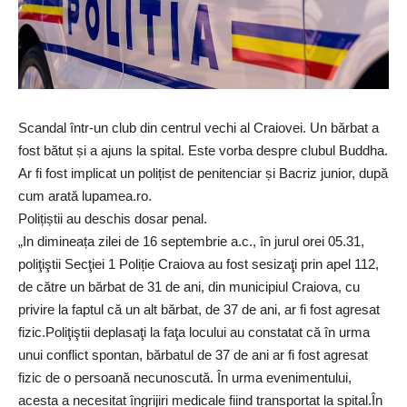
Scandal într-un club din centrul vechi al Craiovei. Un bărbat a
fost bătut și a ajuns la spital. Este vorba despre clubul Buddha.
Ar fi fost implicat un polițist de penitenciar și Bacriz junior, după
cum arată
lupamea.ro
.
Polițiștii au deschis dosar penal.
„In dimineața zilei de 16 septembrie a.c., în jurul orei 05.31,
poliţiştii Secţiei 1 Poliție Craiova au fost sesizaţi prin apel 112,
de către un bărbat de 31 de ani, din municipiul Craiova, cu
privire la faptul că un alt bărbat, de 37 de ani, ar fi fost agresat
fizic.Poliţiştii deplasaţi la faţa locului au constatat că în urma
unui conflict spontan, bărbatul de 37 de ani ar fi fost agresat
fizic de o persoană necunoscută. În urma evenimentului,
acesta a necesitat îngrijiri medicale fiind transportat la spital.În