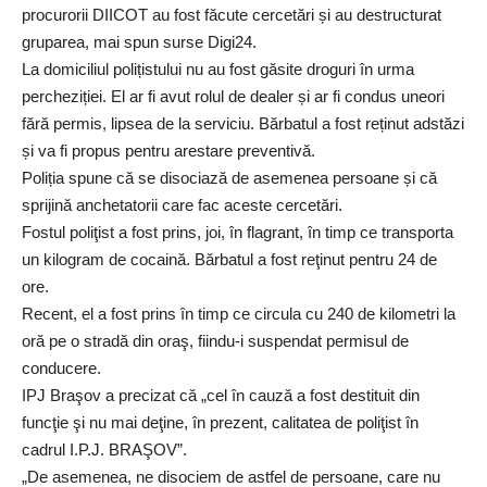
procurorii DIICOT au fost făcute cercetări și au destructurat
gruparea, mai spun surse Digi24.
La domiciliul polițistului nu au fost găsite droguri în urma
percheziției. El ar fi avut rolul de dealer și ar fi condus uneori
fără permis, lipsea de la serviciu. Bărbatul a fost reținut adstăzi
și va fi propus pentru arestare preventivă.
Poliția spune că se disociază de asemenea persoane și că
sprijină anchetatorii care fac aceste cercetări.
Fostul poliţist a fost prins, joi, în flagrant, în timp ce transporta
un kilogram de cocaină. Bărbatul a fost reţinut pentru 24 de
ore.
Recent, el a fost prins în timp ce circula cu 240 de kilometri la
oră pe o stradă din oraş, fiindu-i suspendat permisul de
conducere.
IPJ Braşov a precizat că „cel în cauză a fost destituit din
funcţie şi nu mai deţine, în prezent, calitatea de poliţist în
cadrul I.P.J. BRAŞOV”.
„De asemenea, ne disociem de astfel de persoane, care nu