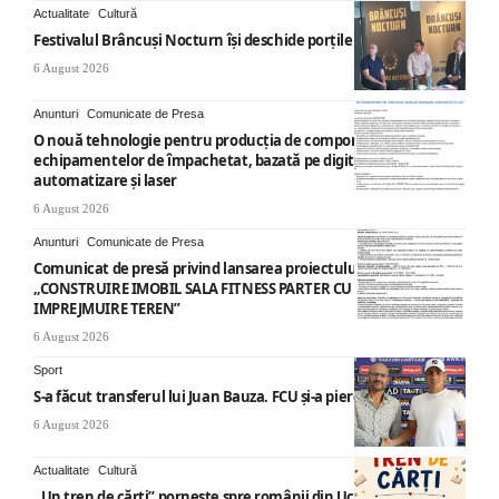
Actualitate
Cultură
Festivalul Brâncuși Nocturn își deschide porțile la Târgu Jiu
6 August 2026
Anunturi
Comunicate de Presa
O nouă tehnologie pentru producția de componente ale
echipamentelor de împachetat, bazată pe digitalizare,
automatizare și laser
6 August 2026
Anunturi
Comunicate de Presa
Comunicat de presă privind lansarea proiectului cu titlul
„CONSTRUIRE IMOBIL SALA FITNESS PARTER CU SUPANTA SI
IMPREJMUIRE TEREN”
6 August 2026
Sport
S-a făcut transferul lui Juan Bauza. FCU și-a pierdut vedeta
6 August 2026
Actualitate
Cultură
„Un tren de cărți” pornește spre românii din Ucraina