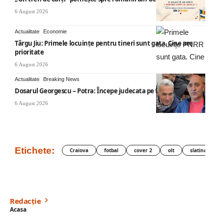
6 August 2026
Actualitate
Economie
Târgu Jiu: Primele locuințe pentru tineri sunt gata. Cine are
prioritate
6 August 2026
Actualitate
Breaking News
Dosarul Georgescu – Potra: Începe judecata pe fond
6 August 2026
Etichete:
Craiova
fotbal
cover 2
olt
slatina
Redacție
Acasa