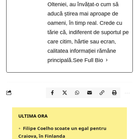
Olteniei, au învățat-o cum să
aducă știrea mai aproape de
oameni, în timp real. Crede cu
tărie că, indiferent de suportul pe
care citim, hârtie sau ecran,
calitatea informației rămâne
principală.
See Full Bio
‎‎‎‎‎‎‎ULTIMA ORA
Filipe Coelho scoate un egal pentru
Craiova, în Finlanda