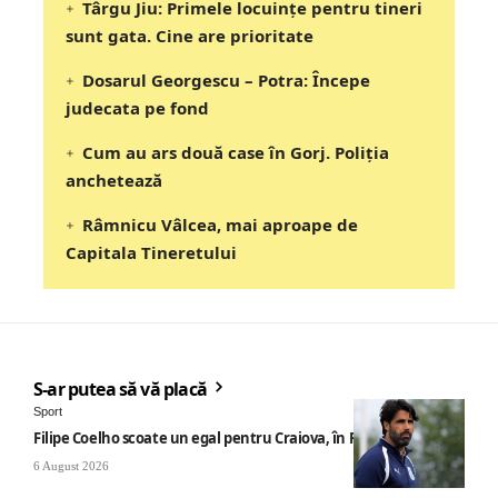
Târgu Jiu: Primele locuințe pentru tineri
sunt gata. Cine are prioritate
Dosarul Georgescu – Potra: Începe
judecata pe fond
Cum au ars două case în Gorj. Poliția
anchetează
Râmnicu Vâlcea, mai aproape de
Capitala Tineretului
S-ar putea să vă placă
Sport
Filipe Coelho scoate un egal pentru Craiova, în Finlanda
6 August 2026