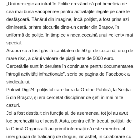
„Unii «colegi» au intrat în Poliție crezând că pot beneficia de
cea mai bună «acoperire» pentru activitățile ilegale pe care le
desfășoară. Tânărul din imagine, încă polițist, a fost prins azi
dimineață, printre blocurile dintr-un cartier din Brașov, în
uniformă de poliție, în timp ce vindea cocaină unui «client» mai
special.
Asupra sa a fost găsită cantitatea de 50 gr de cocaină, drog de
mare risc, a cărui valoare de piață este de 5000 euro.
Cercetările sunt în derulate în continuare pentru documentarea
întregii activități infracționale”, scrie pe pagina de Facebook a
sindicatului.
Potrivit
Digi24
, polițistul care lucra la Ordine Publică, la Secția
5 din Brașov, și era cercetat disciplinar de șefi în mai mlte
cazuri.
Joi a fost destituit din funcție și, de asemenea, tot joi au avut
loc percheziții la el acasă. Asta, pentru că în trecut, polițiștii de
la Crimă Organizată au primit informații că este membru al
unei grupări de traficanți de droguri, iar astfel, în colaborare cu