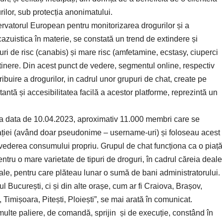
ilor, sub protecția anonimatului.
rvatorul European pentru monitorizarea drogurilor și a
azuistica în materie, se constată un trend de extindere și
ri de risc (canabis) și mare risc (amfetamine, ecstasy, ciuperci
 tinere. Din acest punct de vedere, segmentul online, respectiv
ribuire a drogurilor, in cadrul unor grupuri de chat, create pe
antă și accesibilitatea facilă a acestor platforme, reprezintă un
 la data de 10.04.2023, aproximativ 11.000 membri care se
icației (având doar pseudonime – username-uri) și foloseau acest
 vederea consumului propriu. Grupul de chat funcționa ca o piaț
ntru o mare varietate de tipuri de droguri, în cadrul căreia dealer
uale, pentru care plăteau lunar o sumă de bani administratorului.
București, ci și din alte orașe, cum ar fi Craiova, Brașov,
imișoara, Pitești, Ploiești”, se mai arată în comunicat.
i multe paliere, de comandă, sprijin și de execuție, constând în