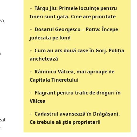
Târgu Jiu: Primele locuințe pentru
tineri sunt gata. Cine are prioritate
ea
Dosarul Georgescu – Potra: Începe
judecata pe fond
Cum au ars două case în Gorj. Poliția
i
anchetează
Râmnicu Vâlcea, mai aproape de
Capitala Tineretului
Flagrant pentru trafic de droguri în
Vâlcea
Cadastrul avansează în Drăgășani.
zat
Ce trebuie să știe proprietarii
c