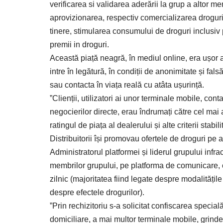
verificarea si validarea aderării la grup a altor m
aprovizionarea, respectiv comercializarea drogurilo
tinere, stimularea consumului de droguri inclusiv
premii in droguri.
Această piață neagră, în mediul online, era ușor ac
intre în legătură, în condiții de anonimitate și fal
sau contacta în viața reală cu atâta ușurință.
”Clienții, utilizatori ai unor terminale mobile, cont
negocierilor directe, erau îndrumați către cel mai ap
ratingul de piața al dealerului și alte criterii stab
Distribuitorii își promovau ofertele de droguri pe 
Administratorul platformei și liderul grupului inf
membrilor grupului, pe platforma de comunicare,
zilnic (majoritatea fiind legate despre modalitățile
despre efectele drogurilor).
”Prin rechizitoriu s-a solicitat confiscarea specială
domiciliare, a mai multor terminale mobile, grinde