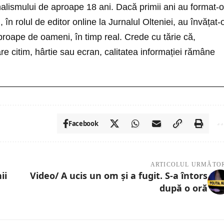
nalismului de aproape 18 ani. Dacă primii ani au format-o
i, în rolul de editor online la Jurnalul Olteniei, au învățat-
roape de oameni, în timp real. Crede cu tărie că,
re citim, hârtie sau ecran, calitatea informației rămâne
Facebook
ARTICOLUL URMĂTO
ii
Video/ A ucis un om și a fugit. S-a întors
după o oră