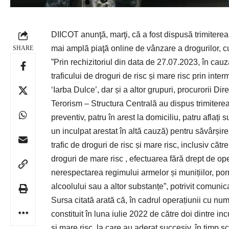
DIICOT anunţă, marţi, că a fost dispusă trimitere
mai amplă piaţă online de vânzare a drogurilor, cu
SHARE
”Prin rechizitoriul din data de 27.07.2023, în c
traficului de droguri de risc și mare risc prin in
‘Iarba Dulce’, dar și a altor grupuri, procurorii Dir
Terorism – Structura Centrală au dispus trimiterea 
preventiv, patru în arest la domiciliu, patru aflați 
un inculpat arestat în altă cauză) pentru săvârșire
trafic de droguri de risc și mare risc, inclusiv căt
droguri de mare risc , efectuarea fără drept de op
nerespectarea regimului armelor și munițiilor, po
alcoolului sau a altor substanțe”, potrivit
comunica
Sursa citată arată că, în cadrul operațiunii cu nu
constituit în luna iulie 2022 de către doi dintre incu
si mare risc, la care au aderat succesiv, în timp scu