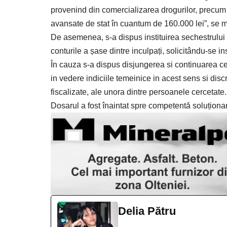
provenind din comercializarea drogurilor, precum și
avansate de stat în cuantum de 160.000 lei”, se m
De asemenea, s-a dispus instituirea sechestrului 
conturile a șase dintre inculpați, solicitându-se i
În cauza s-a dispus disjungerea si continuarea cer
in vedere indiciile temeinice in acest sens si discre
fiscalizate, ale unora dintre persoanele cercetate.
Dosarul a fost înaintat spre competentă soluționar
Delia Pătru