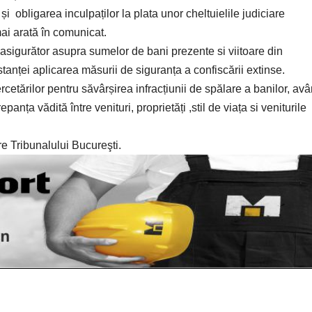
 obligarea inculpaților la plata unor cheltuielile judiciare
ai arată în comunicat.
asigurător asupra sumelor de bani prezente si viitoare din
nstanței aplicarea măsurii de siguranța a confiscării extinse.
cetărilor pentru săvârșirea infracțiunii de spălare a banilor, av
panța vădită între venituri, proprietăți ,stil de viața si veniturile
e Tribunalului Bucureşti.