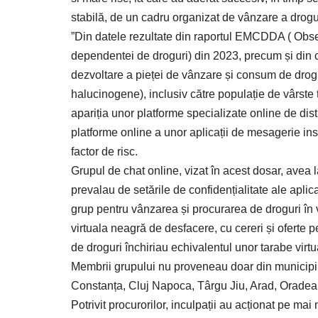
stabilă, de un cadru organizat de vânzare a drogur
”Din datele rezultate din raportul EMCDDA ( Obse
dependentei de droguri) din 2023, precum și din c
dezvoltare a pieței de vânzare și consum de drogu
halucinogene), inclusiv către populație de vârste
apariția unor platforme specializate online de dist
platforme online a unor aplicații de mesagerie inst
factor de risc.
Grupul de chat online, vizat în acest dosar, avea
prevalau de setările de confidențialitate ale apl
grup pentru vânzarea și procurarea de droguri în
virtuala neagră de desfacere, cu cereri și oferte pe
de droguri închiriau echivalentul unor tarabe virt
Membrii grupului nu proveneau doar din municipiul 
Constanța, Cluj Napoca, Târgu Jiu, Arad, Oradea, T
Potrivit procurorilor, inculpații au acționat pe ma