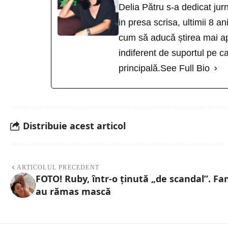
Delia Pătru s-a dedicat jur
in presa scrisa, ultimii 8 an
cum să aducă știrea mai ap
indiferent de suportul pe ca
principală.
See Full Bio
Distribuie acest articol
ARTICOLUL PRECEDENT
FOTO! Ruby, într-o ținută „de scandal”. Fan
au rămas mască