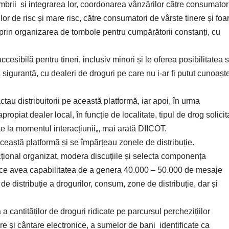
embrii si integrarea lor, coordonarea vânzărilor către consumator
r de risc și mare risc, către consumatori de vârste tinere și foa
 prin organizarea de tombole pentru cumpărătorii constanți, cu
cesibilă pentru tineri, inclusiv minori și le oferea posibilitatea 
să siguranță, cu dealeri de droguri pe care nu i-ar fi putut cunoașt
actau distribuitorii pe această platformă, iar apoi, în urma
ropiat dealer local, în funcție de localitate, tipul de drog solicita
ilite la momentul interacțiunii„, mai arată DIICOT.
această platformă și se împărțeau zonele de distribuție.
racțional organizat, modera discuțiile și selecta componența
 ce avea capabilitatea de a genera 40.000 – 50.000 de mesaje
 de distribuție a drogurilor, consum, zone de distribuție, dar și
 a cantităților de droguri ridicate pe parcursul perchezițiilor
re și cântare electronice, a sumelor de bani identificate ca