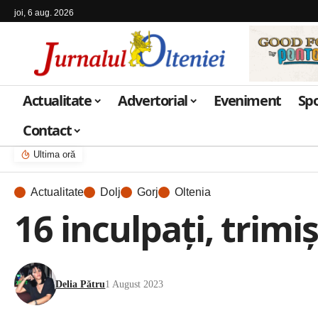
joi, 6 aug. 2026
Actualitate
Advertorial
Eveniment
Sp
Contact
Ultima oră
Actualitate
Dolj
Gorj
Oltenia
16 inculpaţi, trimi
Delia Pătru
1 August 2023