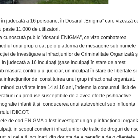
a în judecată a 16 persoane, în Dosarul „Enigma” care vizează c
 peste 11.000 de utilizatori.
auza cunoscută public ”dosarul ENIGMA”, ce viza combaterea
termediul unui grup creat pe o platformă de mesagerie sub numele
ecției de Investigare a Infracțiunilor de Criminalitate Organizată ș
în judecată a 16 inculpați (șase inculpați în stare de arest
sub măsura controlului judiciar, un inculpat în stare de libertate și
a infracțiunilor de constituirea unui grup infracțional organizat,
re minori cu vârste între 14 si 16 ani, îndemn la consumul ilicit de
erațiuni cu produse susceptibile de a avea efecte psihoactive,
rnografie infantilă și conducerea unui autovehicul sub influența
tului DIICOT.
mele de cod ENIGMA a fost investigat un grup infracțional organi
lpați, in scopul comiterii infracțiunilor de trafic de droguri de ris
rt, și ceilalți inculpați, din dorința de a beneficia de o clientela