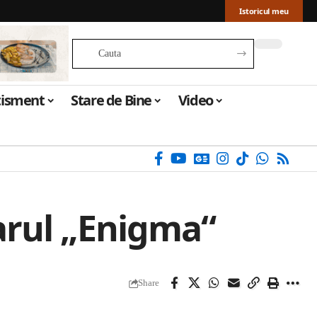
Istoricul meu
tisment
Stare de Bine
Video
sarul „Enigma“
Share