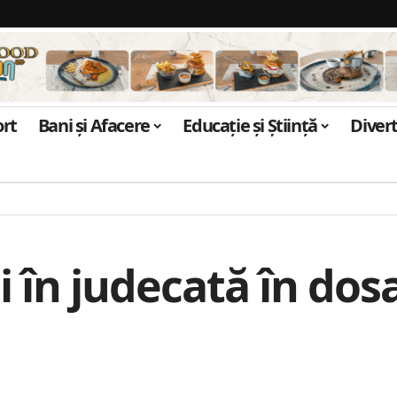
ort
Bani și Afacere
Educație și Știință
Diver
şi în judecată în do