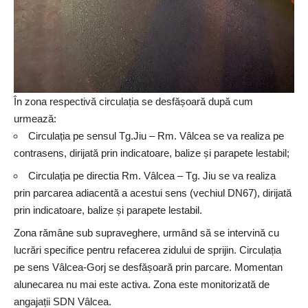
În zona respectivă circulația se desfășoară după cum
urmează:
Circulația pe sensul Tg.Jiu – Rm. Vâlcea se va realiza pe
contrasens, dirijată prin indicatoare, balize și parapete lestabil;
Circulația pe directia Rm. Vâlcea – Tg. Jiu se va realiza
prin parcarea adiacentă a acestui sens (vechiul DN67), dirijată
prin indicatoare, balize și parapete lestabil.
Zona rămâne sub supraveghere, urmând să se intervină cu
lucrări specifice pentru refacerea zidului de sprijin. Circulația
pe sens Vâlcea-Gorj se desfășoară prin parcare. Momentan
alunecarea nu mai este activa. Zona este monitorizată de
angajații SDN Vâlcea.