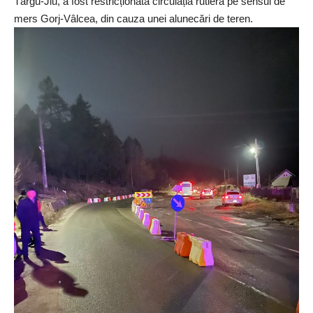
Târgu-Jiu, a fost restricționată circulația rutieră pe sensul de
mers Gorj-Vâlcea, din cauza unei alunecări de teren.