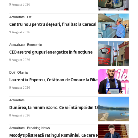
9 August 2026
Actualitate
Olt
Centru nou pentru deșeuri, finalizat la Caracal
9 August 2026
Actualitate
Economie
CEO are trei grupuri energetice în funcțiune
9 August 2026
Dolj
Oltenia
Laurențiu Popescu, Cetățean de Onoare la Filiași
9 August 2026
Actualitate
Dunărea, la minim istoric. Ce se întâmplă din 13 august
8 August 2026
Actualitate
Breaking News
Moody’s păstrează ratingul României. Ce cere Nicușor Dan