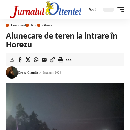
Aa
Eveniment
Gorj
Oltenia
Alunecare de teren la intrare în
Horezu
Grosu Claudia
14 Ianuarie 2023