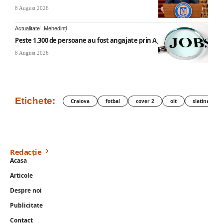
8 August 2026
Actualitate
Mehedinți
Peste 1.300 de persoane au fost angajate prin AJOFM Mehedinți
8 August 2026
Etichete:
Craiova
fotbal
cover 2
olt
slatina
Redacție
Acasa
Articole
Despre noi
Publicitate
Contact