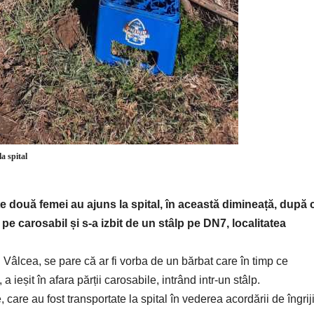
a spital
lte două femei au ajuns la spital, în această dimineață, după 
e carosabil și s-a izbit de un stâlp pe DN7, localitatea
J Vâlcea, se pare că ar fi vorba de un bărbat care în timp ce
ieșit în afara părții carosabile, intrând intr-un stâlp.
care au fost transportate la spital în vederea acordării de îngriji