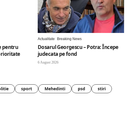
Actualitate
Breaking News
e pentru
Dosarul Georgescu – Potra: Începe
prioritate
judecata pe fond
6 August 2026
litie
sport
Mehedinti
psd
stiri