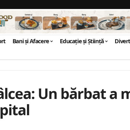
ort
Bani și Afacere
Educație și Știință
Diver
âlcea: Un bărbat a m
pital