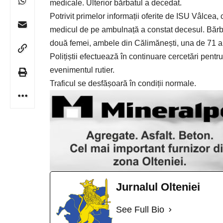
medicale. Ulterior bărbatul a decedat.
Potrivit primelor informații oferite de ISU Vâlcea
medicul de pe ambulnață a constat decesul. Bărb
două femei, ambele din Călimănești, una de 71 ani
Polițiștii efectuează în continuare cercetări pentru 
evenimentul rutier.
Traficul se desfășoară în condiții normale.
Jurnalul Olteniei
See Full Bio