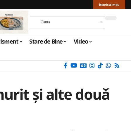
Istoricul meu
tisment
Stare de Bine
Video
urit și alte două