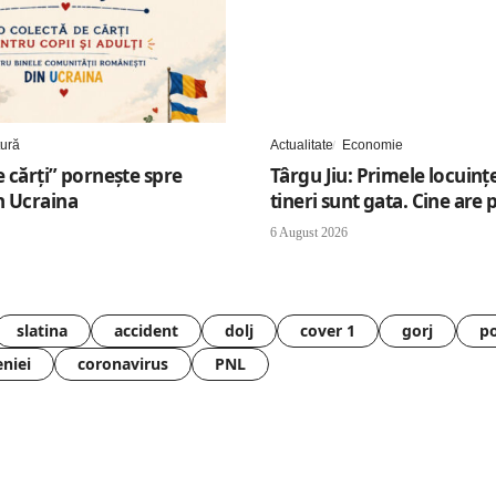
tură
Actualitate
Economie
 cărți” pornește spre
Târgu Jiu: Primele locuinț
n Ucraina
tineri sunt gata. Cine are 
6 August 2026
slatina
accident
dolj
cover 1
gorj
po
eniei
coronavirus
PNL