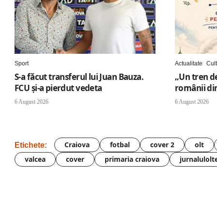
Sport
Actualitate
Cul
S-a făcut transferul lui Juan Bauza.
„Un tren de
FCU și-a pierdut vedeta
românii di
6 August 2026
6 August 2026
Craiova
fotbal
cover 2
olt
Etichete:
valcea
cover
primaria craiova
jurnalulolt