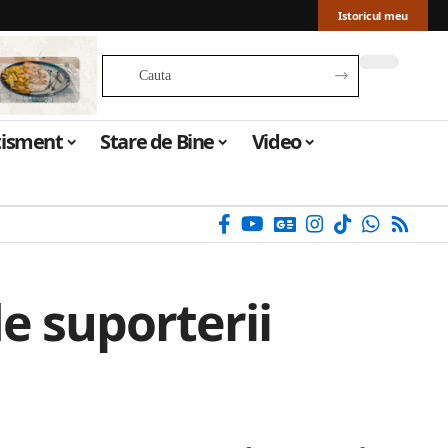
Istoricul meu
tisment
Stare de Bine
Video
e suporterii