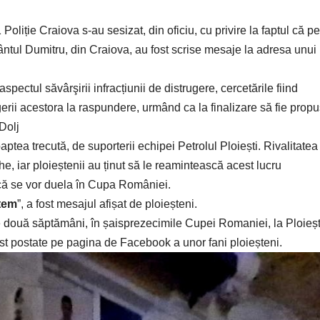
 Poliție Craiova s-au sesizat, din oficiu, cu privire la faptul că pe
 Sfântul Dumitru, din Craiova, au fost scrise mesaje la adresa unui
spectul săvârşirii infracțiunii de distrugere, cercetările fiind
gerii acestora la raspundere, urmând ca la finalizare să fie prop
Dolj
ptea trecută, de suporterii echipei Petrolul Ploiești. Rivalitatea
e, iar ploieștenii au ținut să le reamintească acest lucru
t că se vor duela în Cupa României.
ntem
”, a fost mesajul afișat de ploieșteni.
e două săptămâni, în șaisprezecimile Cupei Romaniei, la Ploieșt
st postate pe pagina de Facebook a unor fani ploieșteni.