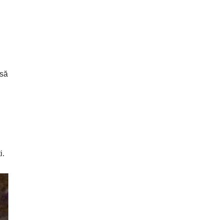
usă
i.