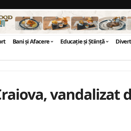
ort
Bani și Afacere
Educație și Știință
Diver
raiova, vandalizat d