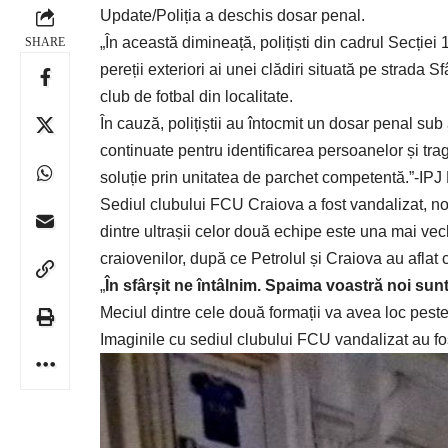
Update/Poliția a deschis dosar penal.
„În această dimineață, polițiști din cadrul Secției 1
SHARE
pereții exteriori ai unei clădiri situată pe strada
club de fotbal din localitate.
În cauză, polițiștii au întocmit un dosar penal sub a
continuate pentru identificarea persoanelor și tra
soluție prin unitatea de parchet competentă.”-IPJ 
Sediul clubului FCU Craiova a fost vandalizat, noa
dintre ultrașii celor două echipe este una mai vech
craiovenilor, după ce Petrolul și Craiova au afla
„
În sfârșit ne întâlnim. Spaima voastră noi su
Meciul dintre cele două formații va avea loc pest
Imaginile cu sediul clubului FCU vandalizat au fo