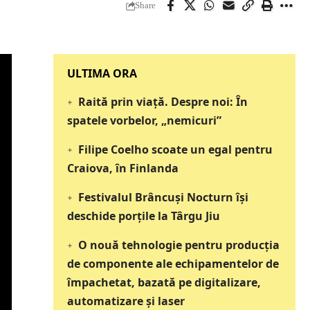
Share
‎‎‎‎‎‎‎ULTIMA ORA
Raită prin viață. Despre noi: În
spatele vorbelor, „nemicuri”
Filipe Coelho scoate un egal pentru
Craiova, în Finlanda
Festivalul Brâncuși Nocturn își
deschide porțile la Târgu Jiu
O nouă tehnologie pentru producția
de componente ale echipamentelor de
împachetat, bazată pe digitalizare,
automatizare și laser