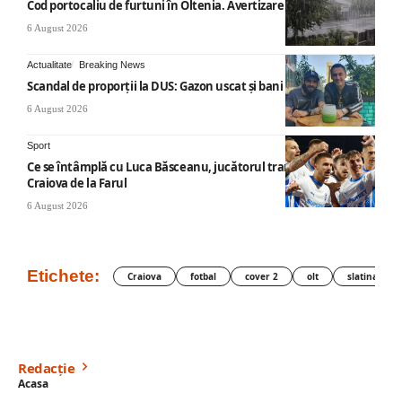
Cod portocaliu de furtuni în Oltenia. Avertizare ANM
6 August 2026
Actualitate
Breaking News
Scandal de proporții la DUS: Gazon uscat și bani publici
6 August 2026
Sport
Ce se întâmplă cu Luca Băsceanu, jucătorul transferat de
Craiova de la Farul
6 August 2026
Etichete:
Craiova
fotbal
cover 2
olt
slatina
Redacție
Acasa