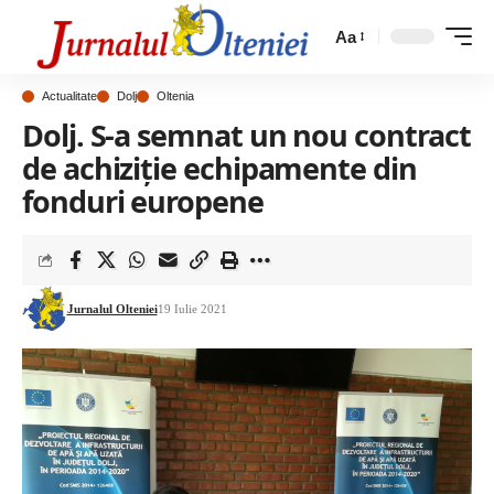
Aa
Actualitate
Dolj
Oltenia
Dolj. S-a semnat un nou contract
de achiziție echipamente din
fonduri europene
Jurnalul Olteniei
19 Iulie 2021