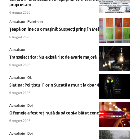
proprietarii
6 August 2026
Actualitate
Eveniment
Țeapă online cu o mașină: Suspecți prinși în Mehedinți
6 August 2026
Actualitate
Transelectrica: Nu există risc de avarie majoră
6 August 2026
Actualitate
Olt
Slatina: Poliţistul Florin Şucată a murit la doar 44 ani
6 August 2026
Actualitate
Dolj
O femeie a fost reținută după ce și-a bătut concubinul
6 August 2026
Actualitate
Dolj