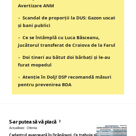
Avertizare ANM
Scandal de proporții la DUS: Gazon uscat
și bani publici
Ce se întâmplă cu Luca Băsceanu,
jucătorul transferat de Craiova de la Farul
Doi tineri au bătut doi bărbați și le-au
furat mopedul
Atenție în Dolj! DSP recomandă măsuri
pentru prevenirea BDA
S-ar putea să vă placă
Actualitate
Oltenia
Cadastrul avansează în Drăgășani. Ce trebuie să știe