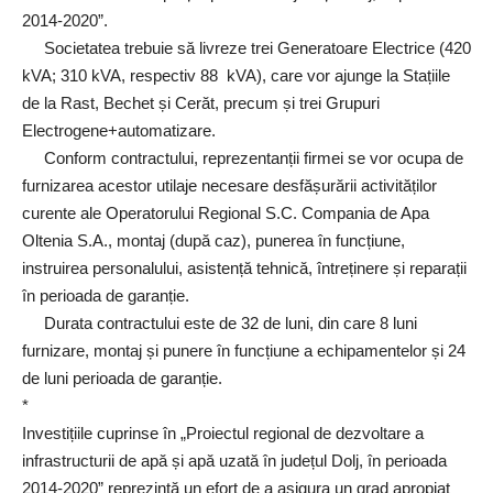
2014-2020”.
Societatea trebuie să livreze trei Generatoare Electrice (420
kVA; 310 kVA, respectiv 88 kVA), care vor ajunge la Stațiile
de la Rast, Bechet și Cerăt, precum și trei Grupuri
Electrogene+automatizare.
Conform contractului, reprezentanții firmei se vor ocupa de
furnizarea acestor utilaje necesare desfășurării activităților
curente ale Operatorului Regional S.C. Compania de Apa
Oltenia S.A., montaj (după caz), punerea în funcțiune,
instruirea personalului, asistență tehnică, întreținere și reparații
în perioada de garanție.
Durata contractului este de 32 de luni, din care 8 luni
furnizare, montaj și punere în funcțiune a echipamentelor și 24
de luni perioada de garanție.
*
Investițiile cuprinse în „Proiectul regional de dezvoltare a
infrastructurii de apă și apă uzată în județul Dolj, în perioada
2014-2020” reprezintă un efort de a asigura un grad apropiat