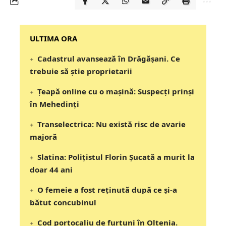
‎‎‎‎‎‎‎ULTIMA ORA
Cadastrul avansează în Drăgășani. Ce
trebuie să știe proprietarii
Țeapă online cu o mașină: Suspecți prinși
în Mehedinți
Transelectrica: Nu există risc de avarie
majoră
Slatina: Poliţistul Florin Şucată a murit la
doar 44 ani
O femeie a fost reținută după ce și-a
bătut concubinul
Cod portocaliu de furtuni în Oltenia.