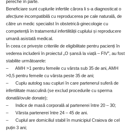
pereche în parte.
Beneficiare sunt cuplurile infertile cărora li s-a diagnosticat o
afecțiune incompatibilă cu reproducerea pe cale naturală, de
către un medic specialist în obstetrică-ginecologie cu
competență în tratamentul infertilității cuplului și reproducere
umană asistată medical.
În ceea ce privește criteriile de eligibilitate pentru pacienți în
vederea includerii în proiectul „O șansă la viață – FIV”, au fost
stabilite următoarele:
– AMH >1 pentru femeile cu vârsta sub 35 de ani, AMH
>0,5 pentru femeile cu vârsta peste 35 de ani;
– Cuplu autolog sau cupluri în care partenerul suferă de
infertilitate masculină (se exclud procedurile cu sperma
donată/ovule donate);
– Indice de masă corporală al partenerei între 20 – 30;
– Vârsta partenerei între 24 – 45 de ani.
– Cuplul are domiciliul stabil în municipiul Craiova de cel
puțin 3 ani;