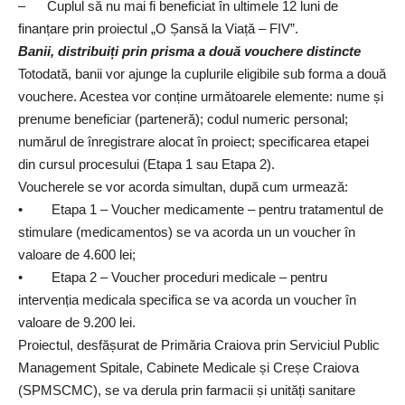
– Cuplul să nu mai fi beneficiat în ultimele 12 luni de
finanțare prin proiectul „O Șansă la Viață – FIV”.
Banii, distribuiți prin prisma a două vouchere distincte
Totodată, banii vor ajunge la cuplurile eligibile sub forma a două
vouchere. Acestea vor conține următoarele elemente: nume și
prenume beneficiar (parteneră); codul numeric personal;
numărul de înregistrare alocat în proiect; specificarea etapei
din cursul procesului (Etapa 1 sau Etapa 2).
Voucherele se vor acorda simultan, după cum urmează:
• Etapa 1 – Voucher medicamente – pentru tratamentul de
stimulare (medicamentos) se va acorda un un voucher în
valoare de 4.600 lei;
• Etapa 2 – Voucher proceduri medicale – pentru
intervenția medicala specifica se va acorda un voucher în
valoare de 9.200 lei.
Proiectul, desfășurat de Primăria Craiova prin Serviciul Public
Management Spitale, Cabinete Medicale și Creșe Craiova
(SPMSCMC), se va derula prin farmacii și unități sanitare