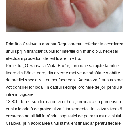
Primăria Craiova a aprobat Regulamentul referitor la acordarea
unui sprijin financiar cuplurilor infertile din municipiu, necesar
efectuării procedurii de fertilizare în vitro.
Proiectul „O Șansă la Viață-FIV” își propune să ajute familiile
tinere din Bănie, care, din diverse motive de sănătate stabilite
de medici specialiști, nu pot face copii. Acesta va fi supus spre
vot consilierilor locali în cadrul ședinței ordinare de joi, pentru a
intra în vigoare.
13.800 de lei, sub formă de vouchere, urmează să primească
cuplurile odată ce proiectul va fi implementat. Inițiativa vizează
creșterea natalității în rândul populației de pe raza municipiului
Craiova, prin acordarea unui stimulent financiar pentru fiecare