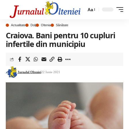
Aa
Actualitate
Dolj
Oltenia
Sănătate
Craiova. Bani pentru 10 cupluri
infertile din municipiu
Jurnalul Olteniei
22 Iunie 2021