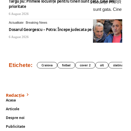
Târgu Jiu: Primele locuințe pentru tineri sunt gata. Cine are
prioritate
6 August 2026
Actualitate
Breaking News
Dosarul Georgescu – Potra: Începe judecata pe fond
6 August 2026
Etichete:
Craiova
fotbal
cover 2
olt
slatina
Redacție
Acasa
Articole
Despre noi
Publicitate