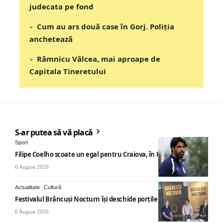
judecata pe fond
Cum au ars două case în Gorj. Poliția
anchetează
Râmnicu Vâlcea, mai aproape de
Capitala Tineretului
S-ar putea să vă placă
Sport
Filipe Coelho scoate un egal pentru Craiova, în Finlanda
6 August 2026
Actualitate
Cultură
Festivalul Brâncuși Nocturn își deschide porțile la Târgu Jiu
6 August 2026