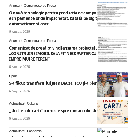
Anunturi
Comunicate de Presa
O nouă tehnologie pentru producția de componente ale
echipamentelor de împachetat, bazată pe digitalizare,
automatizare și laser
6 August 2026
Anunturi
Comunicate de Presa
Comunicat de presă privind lansarea proiectului cu titlul
„CONSTRUIRE IMOBIL SALA FITNESS PARTER CU SUPANTA SI
IMPREJMUIRE TEREN”
6 August 2026
Sport
S-a făcut transferul lui Juan Bauza. FCU și-a pierdut vedeta
6 August 2026
Actualitate
Cultură
„Un tren de cărți” pornește spre românii din Ucraina
6 August 2026
Actualitate
Economie