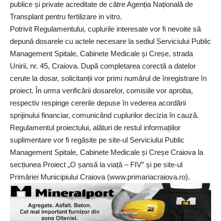
publice și private acreditate de către Agenția Națională de
Transplant pentru fertilizare in vitro.
Potrivit Regulamentului, cuplurile interesate vor fi nevoite să
depună dosarele cu actele necesare la sediul Serviciului Public
Management Spitale, Cabinete Medicale și Creșe, strada
Unirii, nr. 45, Craiova. După completarea corectă a datelor
cerute la dosar, solicitanții vor primi numărul de înregistrare în
proiect. În urma verificării dosarelor, comisiile vor aproba,
respectiv respinge cererile depuse în vederea acordării
sprijinului financiar, comunicând cuplurilor decizia în cauză.
Regulamentul proiectului, alături de restul informațiilor
suplimentare vor fi regăsite pe site-ul Serviciului Public
Management Spitale, Cabinete Medicale și Creșe Craiova la
secțiunea Proiect „O șansă la viață – FIV” și pe site-ul
Primăriei Municipiului Craiova (www.primariacraiova.ro).