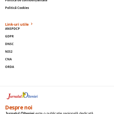
Politică de confidențialitate
Politică Cookies
Link-uri utile
ANSPDCP
GDPR
DNSC
NIS2
CNA
ORDA
Despre noi
Jurnalul Olteniei
este o publicație regională dedicată