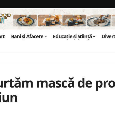
ort
Bani și Afacere
Educație și Știință
Diver
urtăm mască de prot
iun