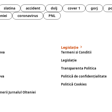
slatina
accident
dolj
cover 1
gorj
po
eniei
coronavirus
PNL
Legislație
ova
Termeni si Conditii
Legislație
Transparenta Politica
ova
Politică de confidențialitate
Politică Cookies
enerii Jurnalul Olteniei