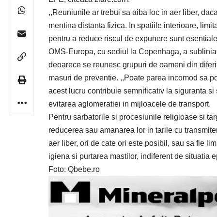
,,Reuniunile ar trebui sa aiba loc in aer liber, daca
mentina distanta fizica. In spatiile interioare, li
pentru a reduce riscul de expunere sunt esential
OMS-Europa, cu sediul la Copenhaga, a subliniat ca
deoarece se reunesc grupuri de oameni din diferit
masuri de preventie. ,,Poate parea incomod sa porti
acest lucru contribuie semnificativ la siguranta s
evitarea aglomeratiei in mijloacele de transport.
Pentru sarbatorile si procesiunile religioase si t
reducerea sau amanarea lor in tarile cu transmitere
aer liber, ori de cate ori este posibil, sau sa fie l
igiena si purtarea mastilor, indiferent de situat
Foto: Qbebe.ro