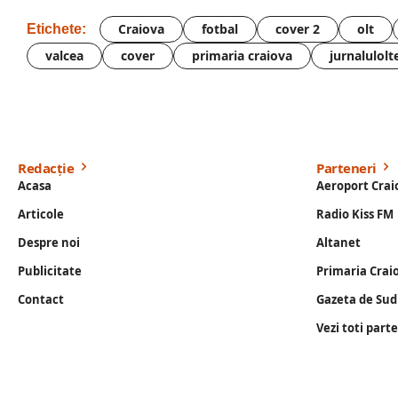
Craiova
fotbal
cover 2
olt
Etichete:
valcea
cover
primaria craiova
jurnalulolt
Redacție
Parteneri
Acasa
Aeroport Crai
Articole
Radio Kiss FM
Despre noi
Altanet
Publicitate
Primaria Crai
Contact
Gazeta de Sud
Vezi toti part