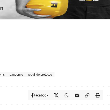
oms
pandemie
reguli de protectie
Facebook