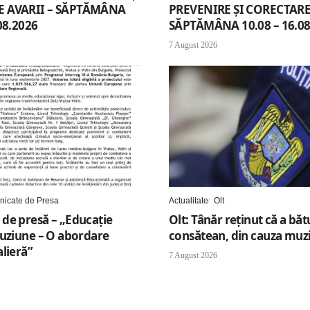
 AVARII – SĂPTĂMÂNA
PREVENIRE ȘI CORECTARE 
08.2026
SĂPTĂMÂNA 10.08 – 16.08
7 August 2026
icate de Presa
Actualitate
Olt
de presă – „Educație
Olt: Tânăr reţinut că a băt
luziune – O abordare
consătean, din cauza muzi
lieră”
7 August 2026