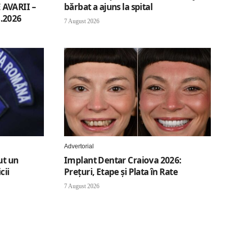
AVARII –
bărbat a ajuns la spital
.2026
7 August 2026
Advertorial
ut un
Implant Dentar Craiova 2026:
cii
Preţuri, Etape şi Plata în Rate
7 August 2026