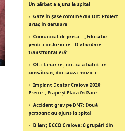
Un bărbat a ajuns la spital
Gaze în șase comune din Olt: Proiect
uriaș în derulare
Comunicat de presă – „Educație
pentru incluziune – O abordare
transfrontalieră”
Olt: Tânăr reţinut că a bătut un
consătean, din cauza muzicii
Implant Dentar Craiova 2026:
Preţuri, Etape şi Plata în Rate
Accident grav pe DN7: Două
persoane au ajuns la spital
Bilanț BCCO Craiova: 8 grupări din