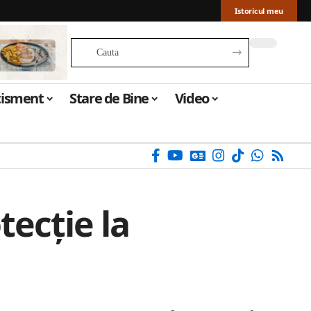
Istoricul meu
tisment
Stare de Bine
Video
ecție la