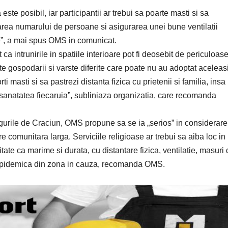
 este posibil, iar participantii ar trebui sa poarte masti si sa
mitarea numarului de persoane si asigurarea unei bune ventilatii
e”, a mai spus OMS in comunicat.
 intrunirile in spatiile interioare pot fi deosebit de periculoase
e gospodarii si varste diferite care poate nu au adoptat aceleas
 masti si sa pastrezi distanta fizica cu prietenii si familia, insa
i sanatatea fiecaruia”, subliniaza organizatia, care recomanda
argurile de Craciun, OMS propune sa se ia „serios” in considerare
 comunitara larga. Serviciile religioase ar trebui sa aiba loc in
imitate ca marime si durata, cu distantare fizica, ventilatie, masuri
ia epidemica din zona in cauza, recomanda OMS.