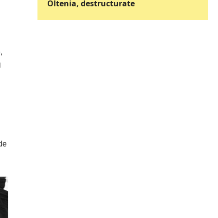
Oltenia, destructurate
,
i
 de