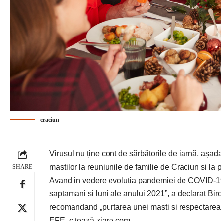
craciun
Virusul nu ține cont de sărbătorile de iarnă, aș
mastilor la reuniunile de familie de Craciun si la 
SHARE
Avand in vedere evolutia pandemiei de COVID-19 in
saptamani si luni ale anului 2021”, a declarat Bi
recomandand „purtarea unei masti si respectarea dis
EFE, citează ziare.com.