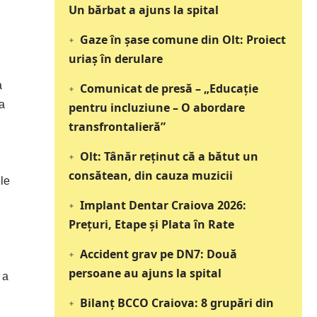
Un bărbat a ajuns la spital
Gaze în șase comune din Olt: Proiect
uriaș în derulare
a
Comunicat de presă – „Educație
ea
pentru incluziune – O abordare
transfrontalieră”
Olt: Tânăr reţinut că a bătut un
consătean, din cauza muzicii
ele
Implant Dentar Craiova 2026:
Preţuri, Etape şi Plata în Rate
Accident grav pe DN7: Două
persoane au ajuns la spital
 a
Bilanț BCCO Craiova: 8 grupări din