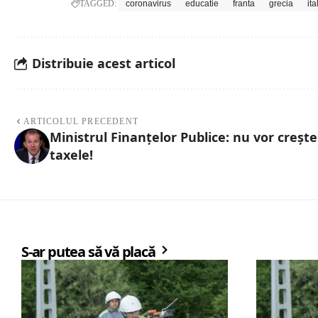
TAGGED:
coronavirus
educatie
franta
grecia
ita
Distribuie acest articol
ARTICOLUL PRECEDENT
Ministrul Finanţelor Publice: nu vor crește
taxele!
S-ar putea să vă placă