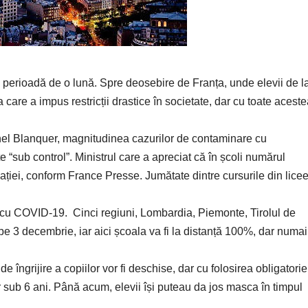
 perioadă de o lună. Spre deosebire de Franța, unde elevii de l
 care a impus restricții drastice în societate, dar cu toate acest
hel Blanquer, magnitudinea cazurilor de contaminare cu
te “sub control”. Ministrul care a apreciat că în școli numărul
lației, conform France Presse. Jumătate dintre cursurile din lice
ei cu COVID-19. Cinci regiuni, Lombardia, Piemonte, Tirolul de
pe 3 decembrie, iar aici școala va fi la distanță 100%, dar numai
de îngrijire a copiilor vor fi deschise, dar cu folosirea obligatorie
r sub 6 ani. Până acum, elevii își puteau da jos masca în timpul