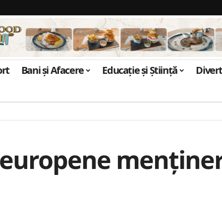
ort
Bani și Afacere
Educație și Știință
Diver
 europene menținere