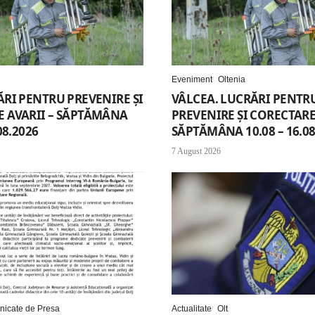
Eveniment
Oltenia
ĂRI PENTRU PREVENIRE ȘI
VÂLCEA. LUCRĂRI PENTR
 AVARII – SĂPTĂMÂNA
PREVENIRE ȘI CORECTARE 
08.2026
SĂPTĂMÂNA 10.08 – 16.08
7 August 2026
icate de Presa
Actualitate
Olt