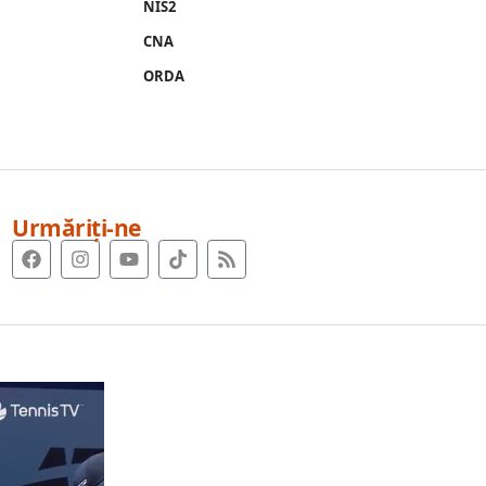
NIS2
CNA
ORDA
Urmăriți-ne