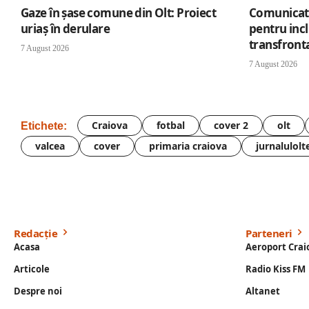
Gaze în șase comune din Olt: Proiect
Comunicat 
uriaș în derulare
pentru inc
transfronta
7 August 2026
7 August 2026
Craiova
fotbal
cover 2
olt
Etichete:
valcea
cover
primaria craiova
jurnalulolt
Redacție
Parteneri
Acasa
Aeroport Crai
Articole
Radio Kiss FM
Despre noi
Altanet