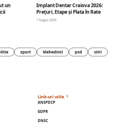
ut un
Implant Dentar Craiova 2026:
cii
Preţuri, Etape şi Plata în Rate
7 August 2026
litie
sport
Mehedinti
psd
stiri
Link-uri utile
ANSPDCP
GDPR
DNSC