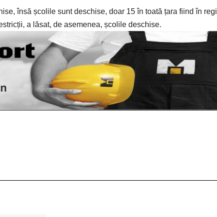
chise, însă școlile sunt deschise, doar 15 în toată țara fiind în reg
restricții, a lăsat, de asemenea, școlile deschise.