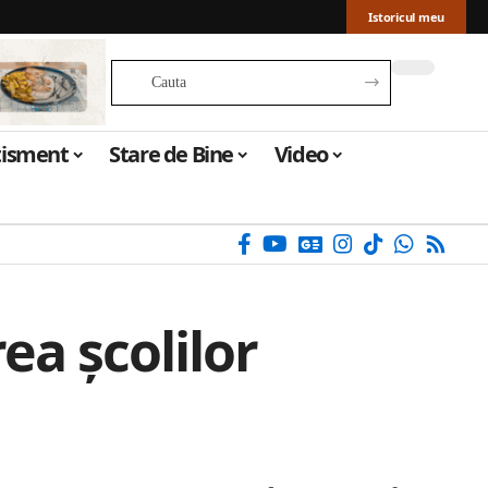
Istoricul meu
tisment
Stare de Bine
Video
a școlilor