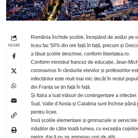
România închide școlile, începând de astăzi pe o
liceu fac 50% din ore față în față, precum și Grecia
SHARE
a lăsat școlile deschise, conform
libertatea.ro
.
Conform ministrul francez de educație, Jean-Mic
coronavirus în rândurile elevilor și profesorilor es
infectărilor este mult mai mic decât în restul popu
din Franța se țin față în față.
Și Italia a luat măsuri de contingentare a infecți
Sud, Valle d’Aosta și Calabria sunt închise până 
pentru licee.
Însă școlile elementare și gimnaziale și serviciile 
măștilor de către toată lumea, cu excepția copiilo
orelor, dacă nu se apropiau unii de alții.