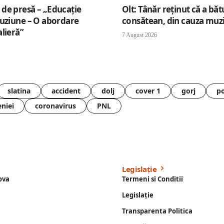
de presă – „Educație
Olt: Tânăr reţinut că a băt
luziune – O abordare
consătean, din cauza muzi
lieră”
7 August 2026
slatina
accident
dolj
cover 1
gorj
po
eniei
coronavirus
PNL
Legislație
ova
Termeni si Conditii
Legislație
Transparenta Politica