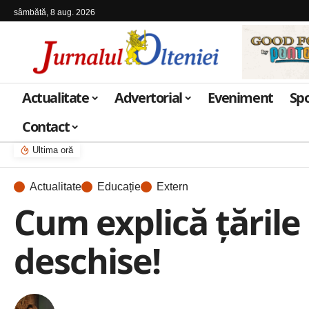
sâmbătă, 8 aug. 2026
Actualitate
Advertorial
Eveniment
Sp
Contact
Ultima oră
Actualitate
Educație
Extern
Cum explică țările
deschise!