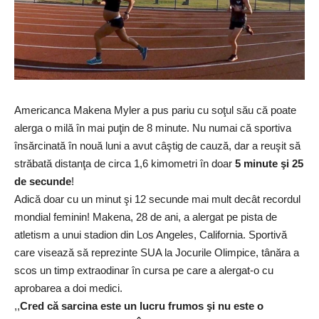
Americanca
Makena Myler a pus pariu cu soţul său că poate
alerga o milă în mai puţin de
8 minute. Nu numai că sportiva
însărcinată în nouă luni a avut câştig de cauză, dar a reuşit să
străbată distanţa de circa 1,6 kimometri în doar
5 minute şi 25
de secunde
!
Adică doar cu un minut şi 12 secunde mai mult decât recordul
mondial feminin! Makena, 28 de ani, a alergat pe pista de
atletism a unui stadion din Los Angeles, California. Sportivă
care visează să reprezinte SUA la Jocurile Olimpice, tânăra a
scos un timp extraodinar în cursa pe care a alergat-o cu
aprobarea a doi medici.
,,
Cred că sarcina este un lucru frumos şi nu este o