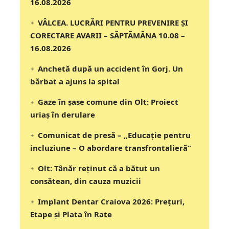
16.08.2026
VÂLCEA. LUCRĂRI PENTRU PREVENIRE ȘI
CORECTARE AVARII – SĂPTĂMÂNA 10.08 –
16.08.2026
Anchetă după un accident în Gorj. Un
bărbat a ajuns la spital
Gaze în șase comune din Olt: Proiect
uriaș în derulare
Comunicat de presă – „Educație pentru
incluziune – O abordare transfrontalieră”
Olt: Tânăr reţinut că a bătut un
consătean, din cauza muzicii
Implant Dentar Craiova 2026: Preţuri,
Etape şi Plata în Rate