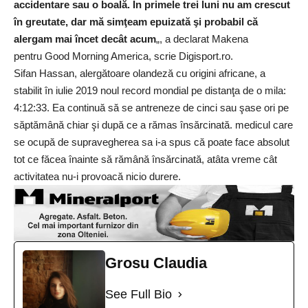
accidentare sau o boală. În primele trei luni nu am crescut
în greutate, dar mă simţeam epuizată şi probabil că
alergam mai încet decât acum
„, a declarat Makena
pentru
Good Morning America
, scrie Digisport.ro.
Sifan Hassan, alergătoare olandeză cu origini africane, a
stabilit în iulie 2019 noul record mondial pe distanţa de o mila:
4:12:33. Ea continuă să se antreneze de cinci sau şase ori pe
săptămână chiar şi după ce a rămas însărcinată. medicul care
se ocupă de supravegherea sa i-a spus că poate face absolut
tot ce făcea înainte să rămână însărcinată, atâta vreme cât
activitatea nu-i provoacă nicio durere.
Grosu Claudia
See Full Bio