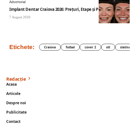
Advertorial
Implant Dentar Craiova 2026: Preţuri, Etape şi Plata în Rate
7 August 2026
Etichete:
Craiova
fotbal
cover 2
olt
slatina
Redacție
Acasa
Articole
Despre noi
Publicitate
Contact