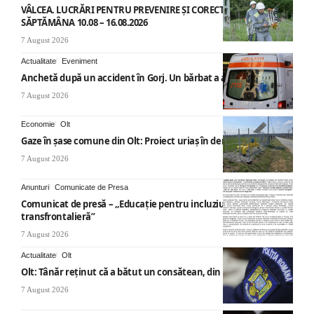
VÂLCEA. LUCRĂRI PENTRU PREVENIRE ȘI CORECTARE AVARII –
SĂPTĂMÂNA 10.08 – 16.08.2026
7 August 2026
Actualitate
Eveniment
Anchetă după un accident în Gorj. Un bărbat a ajuns la spital
7 August 2026
Economie
Olt
Gaze în șase comune din Olt: Proiect uriaș în derulare
7 August 2026
Anunturi
Comunicate de Presa
Comunicat de presă – „Educație pentru incluziune – O abordare
transfrontalieră”
7 August 2026
Actualitate
Olt
Olt: Tânăr reţinut că a bătut un consătean, din cauza muzicii
7 August 2026