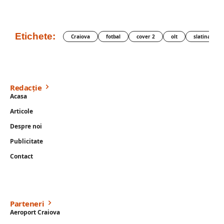
Etichete:
Craiova
fotbal
cover 2
olt
slatina
Redacție
Acasa
Articole
Despre noi
Publicitate
Contact
Parteneri
Aeroport Craiova