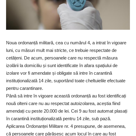
Noua ordonanță militară, cea cu numărul 4, a intrat în vigoare
luni, cu măsuri mult mai stricte, ce trebuie respectate de
cetățeni. De acum, persoanele care nu respectă măsura
izolării la domiciliu și sunt identificate în afara spațiului de
izolare vor fi amendate și obligate să intre în carantină
instituționalizată 14 zile, suportând toate cheltuielile efectuate
pentru carantinare.
Până să intre în vigoare această ordonanță au fost identificați
nouă olteni care nu au respectat autoizolarea, aceștia fiind
amendați cu peste 20.000 de lei. Cei 9 au fost automat plasați
în carantină instituționalizată pentru 14 zile, sub pază.
Aplicarea Ordonanței Militare nr. 4 presupune, de asemenea,
că persoanele care părăsesc acum locul în care au fost