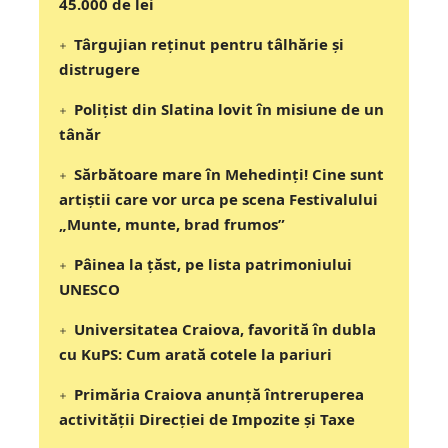
45.000 de lei
Târgujian reținut pentru tâlhărie și
distrugere
Polițist din Slatina lovit în misiune de un
tânăr
Sărbătoare mare în Mehedinți! Cine sunt
artiștii care vor urca pe scena Festivalului
„Munte, munte, brad frumos”
Pâinea la țăst, pe lista patrimoniului
UNESCO
Universitatea Craiova, favorită în dubla
cu KuPS: Cum arată cotele la pariuri
Primăria Craiova anunță întreruperea
activității Direcției de Impozite și Taxe