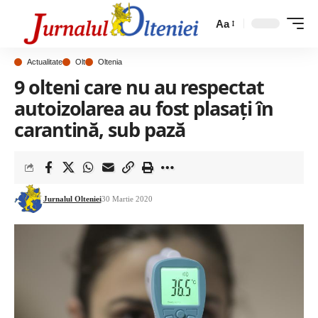
Aa
Actualitate
Olt
Oltenia
9 olteni care nu au respectat
autoizolarea au fost plasați în
carantină, sub pază
Jurnalul Olteniei
30 Martie 2020