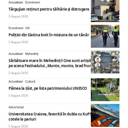
Actualitate
Eveniment
Târgujian reținut pentru tâlhărie și distrugere
5 August 2026
Eveniment
Olt
Polițist din Slatina lovit în misiune de un tânăr
5 August 2026
Actualitate
Mehedinți
Sărbătoare mare în Mehedinți! Cine sunt artiștii care vor urca
pe scena Festivalului „Munte, munte, brad frumos”
5 August 2026
Actualitate
Cultură
Pâinea la țăst, pe lista patrimoniului UNESCO
5 August 2026
Advertorial
Universitatea Craiova, favorită în dubla cu KuPS: Cum arată
cotele la pariuri
5 August 2026