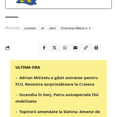
TAGGED:
carantina
olt
olteni
Ordonanța Militară nr. 4
‎‎‎‎‎‎‎ULTIMA ORA
Adrian Mititelu a găsit antrenor pentru
FCU. Revenire surprinzătoare la Craiova
Incendiu în Gorj. Patru autospeciale ISU
mobilizate
Topitorii amendate la Slatina: Amenzi de