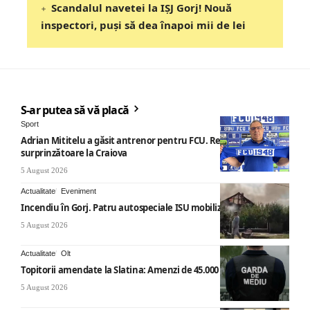
Scandalul navetei la IȘJ Gorj! Nouă
inspectori, puși să dea înapoi mii de lei
S-ar putea să vă placă
Sport
Adrian Mititelu a găsit antrenor pentru FCU. Revenire
surprinzătoare la Craiova
5 August 2026
Actualitate
Eveniment
Incendiu în Gorj. Patru autospeciale ISU mobilizate
5 August 2026
Actualitate
Olt
Topitorii amendate la Slatina: Amenzi de 45.000 de lei
5 August 2026