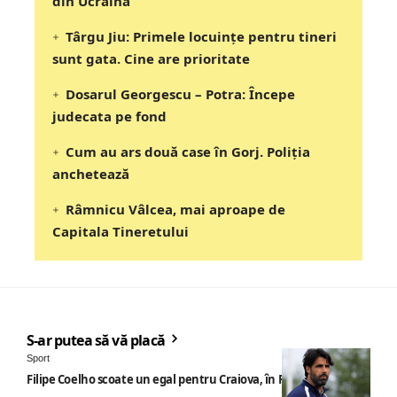
din Ucraina
Târgu Jiu: Primele locuințe pentru tineri
sunt gata. Cine are prioritate
Dosarul Georgescu – Potra: Începe
judecata pe fond
Cum au ars două case în Gorj. Poliția
anchetează
Râmnicu Vâlcea, mai aproape de
Capitala Tineretului
S-ar putea să vă placă
Sport
Filipe Coelho scoate un egal pentru Craiova, în Finlanda