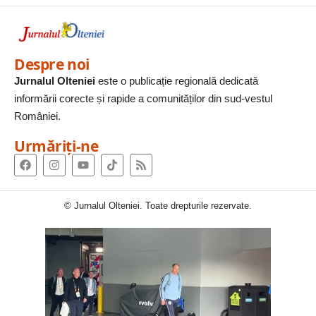
Despre noi
Jurnalul Olteniei
este o publicație regională dedicată
informării corecte și rapide a comunităților din sud-vestul
României.
Urmăriți-ne
© Jurnalul Olteniei. Toate drepturile rezervate.