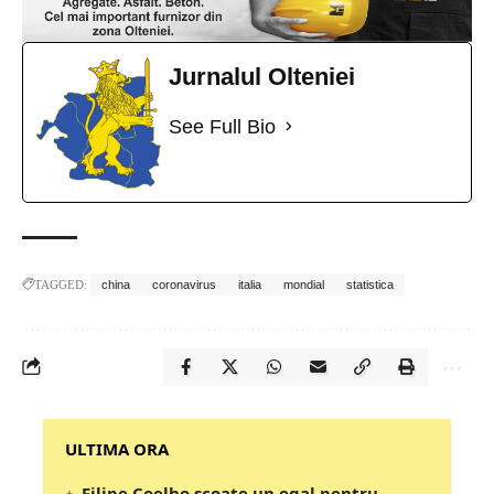
Jurnalul Olteniei
See Full Bio
TAGGED:
china
coronavirus
italia
mondial
statistica
‎‎‎‎‎‎‎ULTIMA ORA
Filipe Coelho scoate un egal pentru