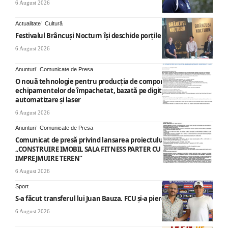
6 August 2026
Actualitate
Cultură
Festivalul Brâncuși Nocturn își deschide porțile la Târgu Jiu
6 August 2026
Anunturi
Comunicate de Presa
O nouă tehnologie pentru producția de componente ale
echipamentelor de împachetat, bazată pe digitalizare,
automatizare și laser
6 August 2026
Anunturi
Comunicate de Presa
Comunicat de presă privind lansarea proiectului cu titlul
„CONSTRUIRE IMOBIL SALA FITNESS PARTER CU SUPANTA SI
IMPREJMUIRE TEREN”
6 August 2026
Sport
S-a făcut transferul lui Juan Bauza. FCU și-a pierdut vedeta
6 August 2026