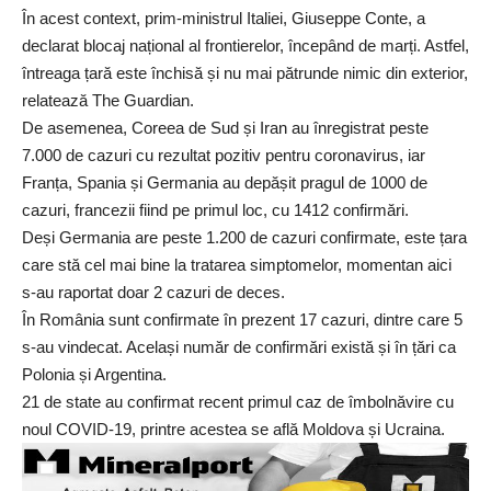
În acest context, prim-ministrul Italiei, Giuseppe Conte, a
declarat blocaj național al frontierelor, începând de marți. Astfel,
întreaga țară este închisă și nu mai pătrunde nimic din exterior,
relatează The Guardian.
De asemenea, Coreea de Sud și Iran au înregistrat peste
7.000 de cazuri cu rezultat pozitiv pentru coronavirus, iar
Franța, Spania și Germania au depășit pragul de 1000 de
cazuri, francezii fiind pe primul loc, cu 1412 confirmări.
Deși Germania are peste 1.200 de cazuri confirmate, este țara
care stă cel mai bine la tratarea simptomelor, momentan aici
s-au raportat doar 2 cazuri de deces.
În România sunt confirmate în prezent 17 cazuri, dintre care 5
s-au vindecat. Același număr de confirmări există și în țări ca
Polonia și Argentina.
21 de state au confirmat recent primul caz de îmbolnăvire cu
noul COVID-19, printre acestea se află Moldova și Ucraina.