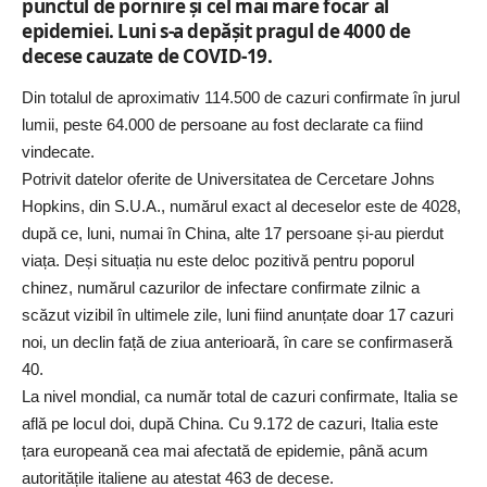
punctul de pornire și cel mai mare focar al
epidemiei. Luni s-a depășit pragul de 4000 de
decese cauzate de COVID-19.
Din totalul de aproximativ 114.500 de cazuri confirmate în jurul
lumii, peste 64.000 de persoane au fost declarate ca fiind
vindecate.
Potrivit datelor oferite de Universitatea de Cercetare Johns
Hopkins, din S.U.A., numărul exact al deceselor este de 4028,
după ce, luni, numai în China, alte 17 persoane și-au pierdut
viața. Deși situația nu este deloc pozitivă pentru poporul
chinez, numărul cazurilor de infectare confirmate zilnic a
scăzut vizibil în ultimele zile, luni fiind anunțate doar 17 cazuri
noi, un declin față de ziua anterioară, în care se confirmaseră
40.
La nivel mondial, ca număr total de cazuri confirmate, Italia se
află pe locul doi, după China. Cu 9.172 de cazuri, Italia este
țara europeană cea mai afectată de epidemie, până acum
autoritățile italiene au atestat 463 de decese.