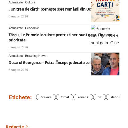
Actualitate
Cultură
„Un tren de cărți” pornește spre românii din Ucraina
6 August 2026
Actualitate
Economie
Târgu Jiu: Primele locuințe pentru tineri sunt gata. Cine are
prioritate
6 August 2026
Actualitate
Breaking News
Dosarul Georgescu – Potra: Începe judecata pe fond
6 August 2026
Etichete:
Craiova
fotbal
cover 2
olt
slatina
Redacție