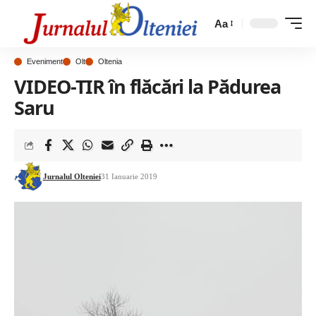
Aa
Eveniment
Olt
Oltenia
VIDEO-TIR în flăcări la Pădurea
Saru
Jurnalul Olteniei
31 Ianuarie 2019