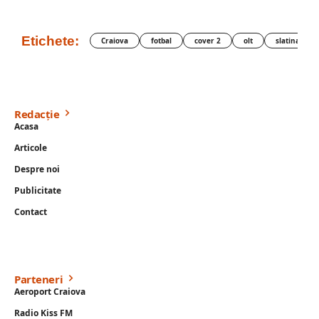
Etichete:
Craiova
fotbal
cover 2
olt
slatina
Redacție
Acasa
Articole
Despre noi
Publicitate
Contact
Parteneri
Aeroport Craiova
Radio Kiss FM