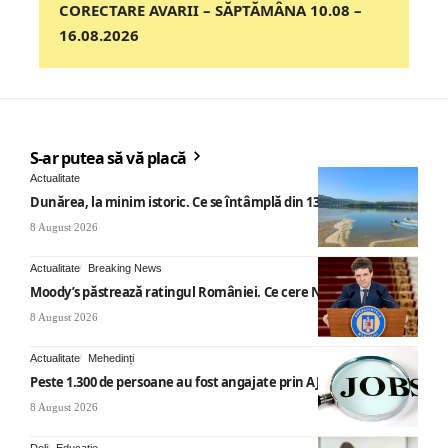
CORECTARE AVARII – SĂPTĂMÂNA 10.08 –
16.08.2026
S-ar putea să vă placă
Actualitate
Dunărea, la minim istoric. Ce se întâmplă din 13 august
8 August 2026
Actualitate
Breaking News
Moody’s păstrează ratingul României. Ce cere Nicușor Dan
8 August 2026
Actualitate
Mehedinți
Peste 1.300 de persoane au fost angajate prin AJOFM Mehedinți
8 August 2026
Dolj
Educație