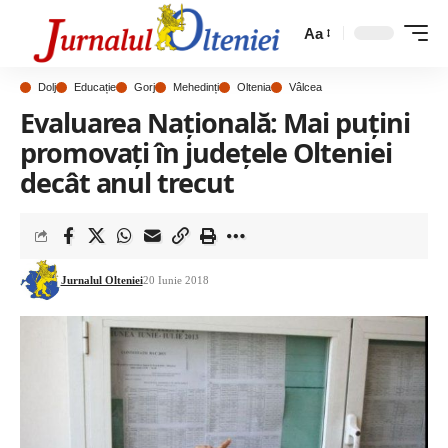
Aa
Dolj
Educație
Gorj
Mehedinți
Oltenia
Vâlcea
Evaluarea Națională: Mai puțini
promovați în județele Olteniei
decât anul trecut
Jurnalul Olteniei
20 Iunie 2018