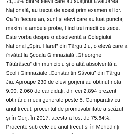
71,18% dintre elevii care au susținut Evaluarea
Națională, au trecut de acest prim examen al lor.
Ca în fiecare an, sunt și elevi care au luat punctaj
maxim la ambele probe, fiind trei medii de zece.
Este vorba despre o absolventă a Colegiului
Național „Spiru Haret” din Târgu Jiu, o elevă care a
învățat la Şcoala Gimnazială „Gheorghe
Tătărăscu” din municipiu și o altă absolventă a
Școlii Gimnaziale „Constantin Săvoiu” din Târgu
Jiu. Aproape 230 de elevi gorjeni au obținut nota
9.00, 2.060 de candidați, din cei 2.894 prezenți
obținând medii generale peste 5. Comparativ cu
anul trecut, procentul de promovabilitate a scăzut
și în Gorj. În 2017, acesta a fost de 75,64%.
Procente sub cele de anul trecut și în Mehedinți