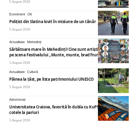
5 August 2026
Eveniment
Olt
Polițist din Slatina lovit în misiune de un tânăr
5 August 2026
Actualitate
Mehedinți
Sărbătoare mare în Mehedinți! Cine sunt artiștii care vor urca
pe scena Festivalului „Munte, munte, brad frumos”
5 August 2026
Actualitate
Cultură
Pâinea la țăst, pe lista patrimoniului UNESCO
5 August 2026
Advertorial
Universitatea Craiova, favorită în dubla cu KuPS: Cum arată
cotele la pariuri
5 August 2026