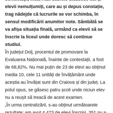
elevii nemulțumiți, care au și depus constație,
trag nădejde că lucrurile se vor schimba, în
sensul modificării anumitor note. Sâmbătă se
va afișa situația finală, urmând ca elevii să se
înscrie la liceul unde doresc să continue
studiul.
În județul Dolj, procentul de promovare la
Evaluarea Națională, înainte de contestații, a fost
de 68,82%. Nu mai puțin de 23 de elevi au obținut
media 10, cele 11 unități de învățământ unde
aceștia au învățat sunt din Craiova și din județ. La
polul opus, se găsesc patru școli unde niciun elev
nu a reușit să treacă de acest examen.
În urma centralizării, s-au obținut următoarele
„
rezultate: am avut 4.473 de elevi înscriși, 351 nu s-