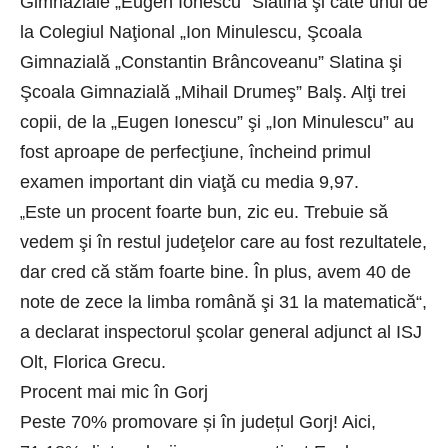
Gimnaziale „Eugen Ionescu” Slatina şi câte unul de
la Colegiul Naţional „Ion Minulescu, Şcoala
Gimnazială „Constantin Brâncoveanu” Slatina şi
Şcoala Gimnazială „Mihail Drumeş” Balş. Alţi trei
copii, de la „Eugen Ionescu” şi „Ion Minulescu” au
fost aproape de perfecţiune, încheind primul
examen important din viaţă cu media 9,97.
Este un procent foarte bun, zic eu. Trebuie să
„
vedem şi în restul judeţelor care au fost rezultatele,
dar cred că stăm foarte bine. În plus, avem 40 de
note de zece la limba română şi 31 la matematică“,
a declarat inspectorul şcolar general adjunct al ISJ
Olt, Florica Grecu.
Procent mai mic în Gorj
Peste 70% promovare și în județul Gorj! Aici,