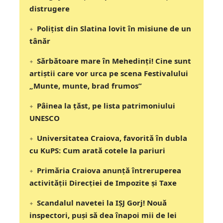
distrugere
Polițist din Slatina lovit în misiune de un
tânăr
Sărbătoare mare în Mehedinți! Cine sunt
artiștii care vor urca pe scena Festivalului
„Munte, munte, brad frumos”
Pâinea la țăst, pe lista patrimoniului
UNESCO
Universitatea Craiova, favorită în dubla
cu KuPS: Cum arată cotele la pariuri
Primăria Craiova anunță întreruperea
activității Direcției de Impozite și Taxe
Scandalul navetei la IȘJ Gorj! Nouă
inspectori, puși să dea înapoi mii de lei