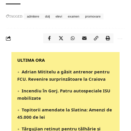
TAGGED:
admitere
dolj
elevi
examen
promovare
‎‎‎‎‎‎‎ULTIMA ORA
Adrian Mititelu a găsit antrenor pentru
FCU. Revenire surprinzătoare la Craiova
Incendiu în Gorj. Patru autospeciale ISU
mobilizate
Topitorii amendate la Slatina: Amenzi de
45.000 de lei
Târgujian reținut pentru tâlhărie și