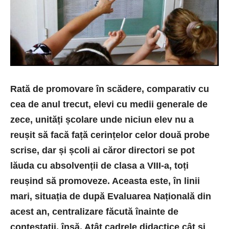
Rată de promovare în scădere, comparativ cu
cea de anul trecut, elevi cu medii generale de
zece, unități școlare unde niciun elev nu a
reușit să facă față cerințelor celor două probe
scrise, dar și școli ai căror directori se pot
lăuda cu absolvenții de clasa a VIII-a, toți
reușind să promoveze. Aceasta este, în linii
mari, situația de după Evaluarea Națională din
acest an, centralizare făcută înainte de
contestații, însă. Atât cadrele didactice cât și