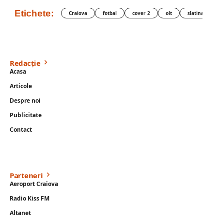
Etichete:
Craiova
fotbal
cover 2
olt
slatina
Redacție
Acasa
Articole
Despre noi
Publicitate
Contact
Parteneri
Aeroport Craiova
Radio Kiss FM
Altanet