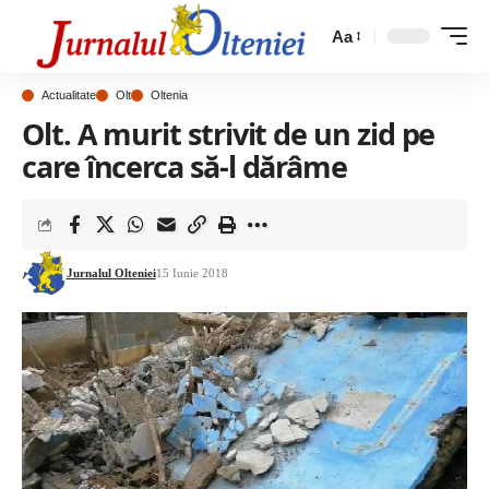
Aa
Actualitate
Olt
Oltenia
Olt. A murit strivit de un zid pe
care încerca să-l dărâme
Jurnalul Olteniei
15 Iunie 2018