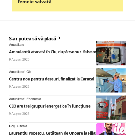
femeie salvată
S-ar putea să vă placă
Actualitate
Ambulanță atacată în Cluj după zvonuri false online
9 August 2026
Actualitate
Olt
Centru nou pentru deșeuri, finalizat la Caracal
9 August 2026
Actualitate
Economie
CEO are trei grupuri energetice în funcțiune
9 August 2026
Dolj
Oltenia
Laurențiu Popescu, Cetățean de Onoare la Filiași