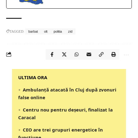
TAGGED:
barbat
olt
politia
zid
‎‎‎‎‎‎‎ULTIMA ORA
Ambulanță atacată în Cluj după zvonuri
false online
Centru nou pentru deșeuri, finalizat la
Caracal
CEO are trei grupuri energetice în
funcțiune