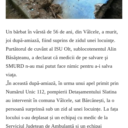
Un bărbat în vârstă de 56 de ani, din Vâlcele, a murit,
joi după-amiază, fiind suprins de zidul unei locuinţe.
Purtătorul de cuvânt al ISU Olt, sublocotenentul Alin
Băsăşteanu, a declarat că medicii de pe salvare şi
SMURD n-au mai putut face nimic pentru a-i salva
viaţa.
În această după-amiază, în urma unui apel primit prin
„
Numărul Unic 112, pompierii Detașamentului Slatina
au intervenit în comuna Vâlcele, sat Bărcănești, la o
persoană surprinsă sub un zid al unei locuințe. La fața
locului s-au deplasat și un echipaj cu medic de la
Serviciul Județean de Ambulanță și un echipaj