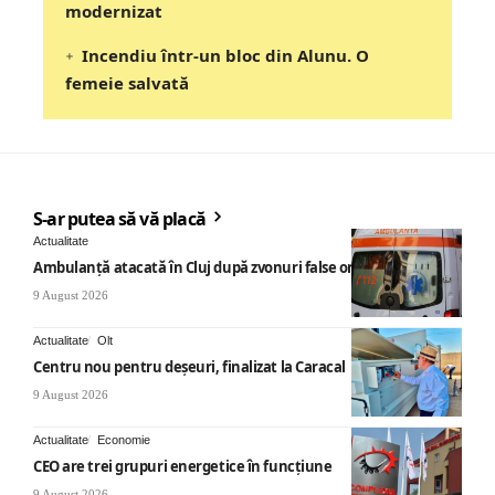
modernizat
Incendiu într-un bloc din Alunu. O
femeie salvată
S-ar putea să vă placă
Actualitate
Ambulanță atacată în Cluj după zvonuri false online
9 August 2026
Actualitate
Olt
Centru nou pentru deșeuri, finalizat la Caracal
9 August 2026
Actualitate
Economie
CEO are trei grupuri energetice în funcțiune
9 August 2026