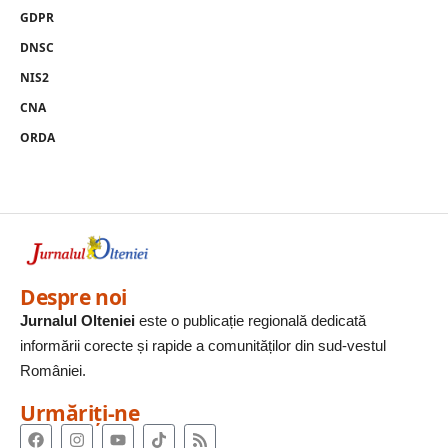
GDPR
DNSC
NIS2
CNA
ORDA
Despre noi
Jurnalul Olteniei
este o publicație regională dedicată
informării corecte și rapide a comunităților din sud-vestul
României.
Urmăriți-ne