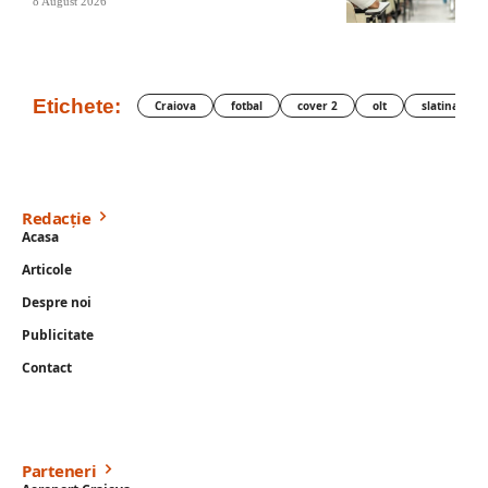
8 August 2026
Etichete:
Craiova
fotbal
cover 2
olt
slatina
Redacție
Acasa
Articole
Despre noi
Publicitate
Contact
Parteneri