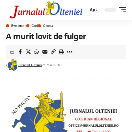
Aa
Eveniment
Gorj
Oltenia
A murit lovit de fulger
Jurnalul Olteniei
28 Mai 2018