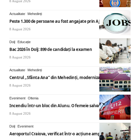
8 August 2026
Actualitate
Mehedinți
Peste 1.300 de persoane au fost angajate prin AJOFM Mehedinți
8 August 2026
Dolj
Educație
Bac 2026 în Dolj: 899 de candidați la examen
8 August 2026
Actualitate
Mehedinți
Centrul „Sfânta Ana” din Mehedinți, modernizat
8 August 2026
Eveniment
Oltenia
Incendiu într-un bloc din Alunu. O femeie salvată
8 August 2026
Dolj
Eveniment
Aeroportul Craiova, verificat într-o acțiune amplă