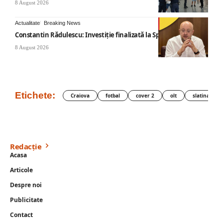
8 August 2026
Actualitate
Breaking News
Constantin Rădulescu: Investiție finalizată la Spitalul Mihăești
8 August 2026
Etichete:
Craiova
fotbal
cover 2
olt
slatina
Redacție
Acasa
Articole
Despre noi
Publicitate
Contact