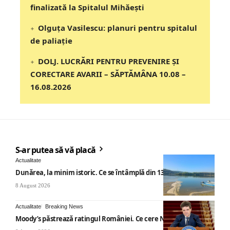
finalizată la Spitalul Mihăești
Olguța Vasilescu: planuri pentru spitalul
de paliație
DOLJ. LUCRĂRI PENTRU PREVENIRE ȘI
CORECTARE AVARII – SĂPTĂMÂNA 10.08 –
16.08.2026
S-ar putea să vă placă
Actualitate
Dunărea, la minim istoric. Ce se întâmplă din 13 august
8 August 2026
Actualitate
Breaking News
Moody’s păstrează ratingul României. Ce cere Nicușor Dan