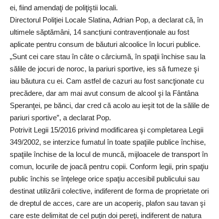
ei, fiind amendaţi de poliţiştii locali.
Directorul Poliţiei Locale Slatina, Adrian Pop, a declarat că, în
ultimele săptămâni, 14 sancțiuni contravenționale au fost
aplicate pentru consum de băuturi alcoolice în locuri publice.
„Sunt cei care stau în câte o cârciumă, în spaţii închise sau la
sălile de jocuri de noroc, la pariuri sportive, ies să fumeze şi
iau băutura cu ei. Cam astfel de cazuri au fost sancţionate cu
precădere, dar am mai avut consum de alcool şi la Fântâna
Speranţei, pe bănci, dar cred că acolo au ieşit tot de la sălile de
pariuri sportive”, a declarat Pop.
Potrivit Legii 15/2016 privind modificarea şi completarea Legii
349/2002, se interzice fumatul în toate spaţiile publice închise,
spaţiile închise de la locul de muncă, mijloacele de transport în
comun, locurile de joacă pentru copii. Conform legii, prin spaţiu
public închis se înţelege orice spaţiu accesibil publicului sau
destinat utilizării colective, indiferent de forma de proprietate ori
de dreptul de acces, care are un acoperiş, plafon sau tavan şi
care este delimitat de cel puţin doi pereţi, indiferent de natura