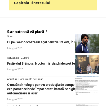
Capitala Tineretului
S-ar putea să vă placă
Sport
Filipe Coelho scoate un egal pentru Craiova, în Finlanda
6 August 2026
Actualitate
Cultură
Festivalul Brâncuși Nocturn își deschide porțile la Târgu Jiu
6 August 2026
Anunturi
Comunicate de Presa
O nouă tehnologie pentru producția de componente ale
echipamentelor de împachetat, bazată pe digitalizare,
automatizare și laser
6 August 2026