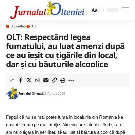
Aa
Actualitate
Olt
OLT: Respectând legea
fumatului, au luat amenzi după
ce au ieșit cu țigările din local,
dar și cu băuturile alcoolice
Jurnalul Olteniei
25 Aprilie 2018
Faptul că nu se mai poate fuma în localurile din România i-a
costat scump pe mai mulţi slătineni care, atunci când şi-au
aprins o ţigară în aer liber, şi-au luat şi băutura alcoolică după