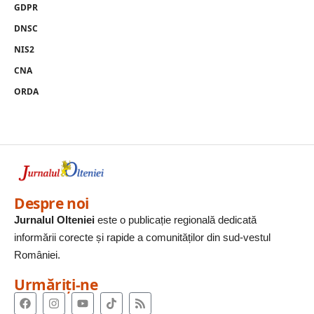
GDPR
DNSC
NIS2
CNA
ORDA
Despre noi
Jurnalul Olteniei
este o publicație regională dedicată
informării corecte și rapide a comunităților din sud-vestul
României.
Urmăriți-ne