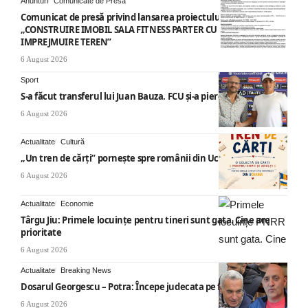
Anunturi
Comunicate de Presa
Comunicat de presă privind lansarea proiectului cu titlul
„CONSTRUIRE IMOBIL SALA FITNESS PARTER CU SUPANTA SI
IMPREJMUIRE TEREN”
6 August 2026
Sport
S-a făcut transferul lui Juan Bauza. FCU și-a pierdut vedeta
6 August 2026
Actualitate
Cultură
„Un tren de cărți” pornește spre românii din Ucraina
6 August 2026
Actualitate
Economie
Târgu Jiu: Primele locuințe pentru tineri sunt gata. Cine are
prioritate
6 August 2026
Actualitate
Breaking News
Dosarul Georgescu – Potra: Începe judecata pe fond
6 August 2026