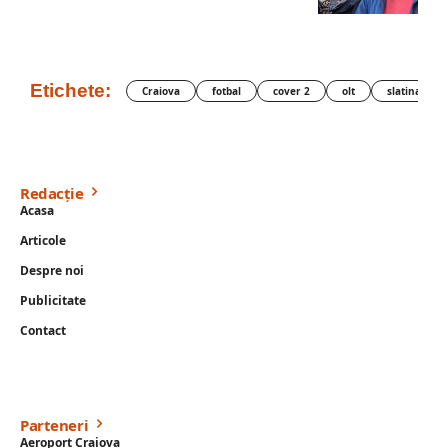
Etichete:
Craiova
fotbal
cover 2
olt
slatina
Redacție
Acasa
Articole
Despre noi
Publicitate
Contact
Parteneri
Aeroport Craiova