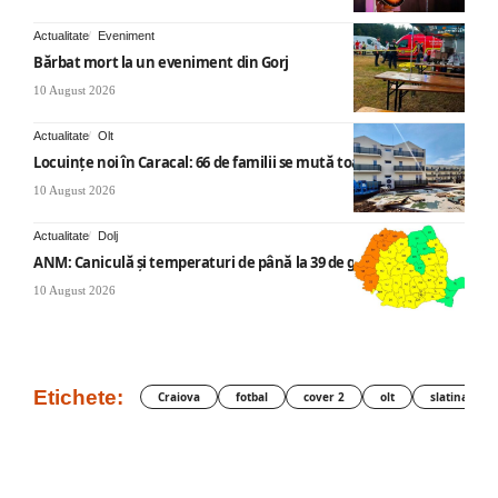
Actualitate
Eveniment
Bărbat mort la un eveniment din Gorj
10 August 2026
Actualitate
Olt
Locuințe noi în Caracal: 66 de familii se mută toamna asta
10 August 2026
Actualitate
Dolj
ANM: Caniculă și temperaturi de până la 39 de grade
10 August 2026
Etichete:
Craiova
fotbal
cover 2
olt
slatina