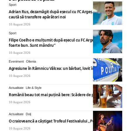
Sport
Adrian Rus, dezamăgit după eșecul cu FC Argeș. Mihai Rotaru
caută să transfere apărători noi
10 August 2026
Sport
Filipe Coelho e mulțumit după eșecul cu FC Argeș: „Jocul a fost
foarte bun. Sunt mândru”
10 August 2026
Eveniment
Oltenia
Agresiune în Râmnicu Vâlcea: un bărbat, lovit în cap
10 August 2026
Actualitate
Life & Style
Românii beau tot mai puțină bere: Scădere de peste 10%
10 August 2026
Actualitate
Dolj
O craioveancă a câștigat Trofeul Festivalului „Poarta Sărutului”
10 August 2026