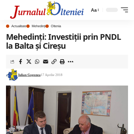
Aa
Actualitate
Mehedinți
Oltenia
Mehedinți: Investiții prin PNDL
la Balta și Cireșu
Iulian Gogonea
17 Aprilie 2018