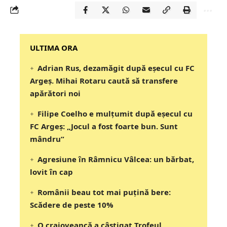
‎‎‎‎‎‎‎ULTIMA ORA
Adrian Rus, dezamăgit după eșecul cu FC
Argeș. Mihai Rotaru caută să transfere
apărători noi
Filipe Coelho e mulțumit după eșecul cu
FC Argeș: „Jocul a fost foarte bun. Sunt
mândru”
Agresiune în Râmnicu Vâlcea: un bărbat,
lovit în cap
Românii beau tot mai puțină bere:
Scădere de peste 10%
O craioveancă a câștigat Trofeul