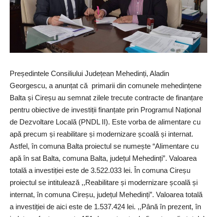
Președintele Consiliului Județean Mehedinți, Aladin
Georgescu, a anunțat că primarii din comunele mehedințene
Balta și Cireșu au semnat zilele trecute contracte de finanțare
pentru obiective de investiții finanțate prin Programul Național
de Dezvoltare Locală (PNDL II). Este vorba de alimentare cu
apă precum și reabilitare și modernizare școală și internat.
Astfel, în comuna Balta proiectul se numește
“
Alimentare cu
apă în sat Balta, comuna Balta, județul Mehedinți”. Valoarea
totală a investiției este de 3.522.033 lei. În comuna Cireșu
proiectul se intitulează ,,Reabilitare și modernizare școală și
internat, în comuna Cireșu, județul Mehedinți”. Valoarea totală
a investiției de aici este de 1.537.424 lei. ,,Până în prezent, în