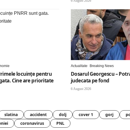
6 August 2026
nomie
Actualitate
Breaking News
Primele locuințe pentru
Dosarul Georgescu – Potr
 gata. Cine are prioritate
judecata pe fond
6 August 2026
slatina
accident
dolj
cover 1
gorj
po
eniei
coronavirus
PNL