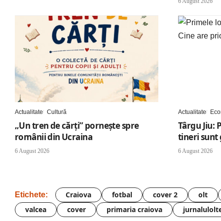
6 August 2026
Actualitate
Cultură
Actualitate
Eco
„Un tren de cărți” pornește spre
Târgu Jiu: 
românii din Ucraina
tineri sunt
6 August 2026
6 August 2026
Craiova
fotbal
cover 2
olt
Etichete:
valcea
cover
primaria craiova
jurnalulolt