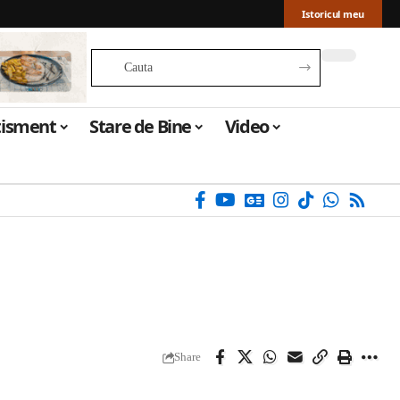
Istoricul meu
tisment
Stare de Bine
Video
Share