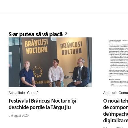
S-ar putea să vă placă
Actualitate
Cultură
Anunturi
Comun
Festivalul Brâncuși Nocturn își
O nouă teh
deschide porțile la Târgu Jiu
de compon
de împache
6 August 2026
digitalizar