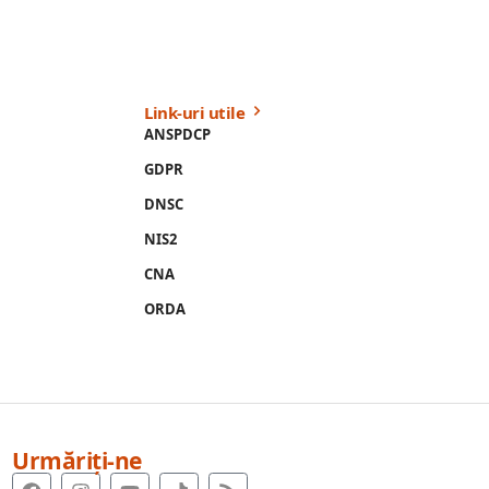
Link-uri utile
ANSPDCP
GDPR
DNSC
NIS2
CNA
ORDA
Urmăriți-ne