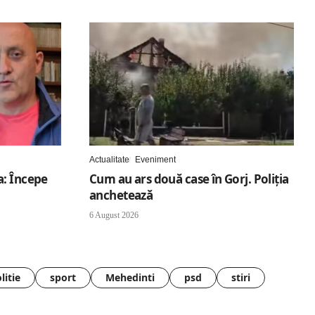
Actualitate
Eveniment
a: Începe
Cum au ars două case în Gorj. Poliția
anchetează
6 August 2026
litie
sport
Mehedinti
psd
stiri