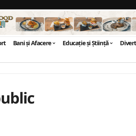
ort
Bani și Afacere
Educație și Știință
Diver
ublic