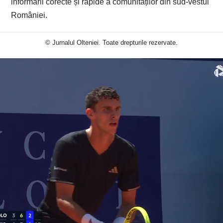
informării corecte și rapide a comunităților din sud-vestul
României.
© Jurnalul Olteniei. Toate drepturile rezervate.