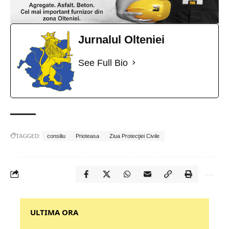
Jurnalul Olteniei
See Full Bio
TAGGED:
consiliu
Prioteasa
Ziua Protecţiei Civile
‎‎‎‎‎‎‎ULTIMA ORA