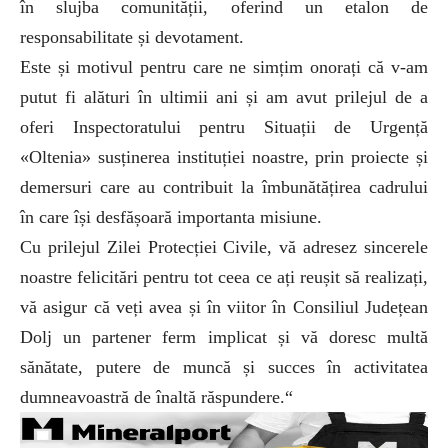
în slujba comunității, oferind un etalon de
responsabilitate și devotament.
Este și motivul pentru care ne simțim onorați că v-am
putut fi alături în ultimii ani și am avut prilejul de a
oferi Inspectoratului pentru Situații de Urgență
«Oltenia» susținerea instituției noastre, prin proiecte și
demersuri care au contribuit la îmbunătățirea cadrului
în care își desfășoară importanta misiune.
Cu prilejul Zilei Protecției Civile, vă adresez sincerele
noastre felicitări pentru tot ceea ce ați reușit să realizați,
vă asigur că veți avea și în viitor în Consiliul Județean
Dolj un partener ferm implicat și vă doresc multă
sănătate, putere de muncă și succes în activitatea
dumneavoastră de înaltă răspundere.“