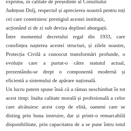
exprima, în calitate de președinte al Consiliului
Județean Dolj, respectul și aprecierea noastră pentru toți
cei care construiesc prestigiul acestei instituții,
acționând zi de zi sub deviza deplinei abnegații.
Între momentul decretului regal din 1933, care
consfințea nașterea acestei structuri, și zilele noastre,
Protecția Civilă a cunoscut transformări profunde, o
evoluție care a purtat-o către statutul actual,
prezentându-se drept o componentă modernă și
eficientă a sistemului de apărare națională.
Un lucru putem spune însă că a rămas neschimbat în tot
acest timp: înalta calitate morală și profesională a celor
care alcătuiesc acest corp de elită, oameni care se
disting prin buna instruire, dar și printr-o remarcabilă
disponibilitate, prin capacitatea de a se pune întru totul