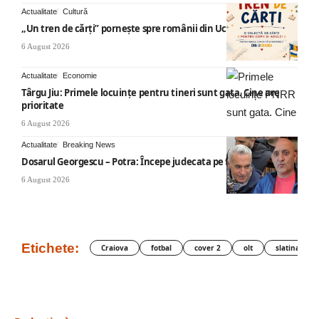
Actualitate
Cultură
„Un tren de cărți” pornește spre românii din Ucraina
6 August 2026
Actualitate
Economie
Târgu Jiu: Primele locuințe pentru tineri sunt gata. Cine are
prioritate
6 August 2026
Actualitate
Breaking News
Dosarul Georgescu – Potra: Începe judecata pe fond
6 August 2026
Etichete:
Craiova
fotbal
cover 2
olt
slatina