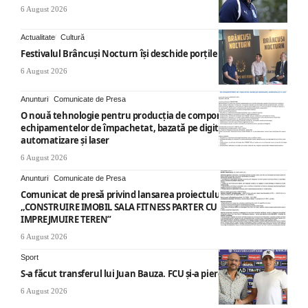
6 August 2026
Actualitate
Cultură
Festivalul Brâncuși Nocturn își deschide porțile la Târgu Jiu
6 August 2026
Anunturi
Comunicate de Presa
O nouă tehnologie pentru producția de componente ale
echipamentelor de împachetat, bazată pe digitalizare,
automatizare și laser
6 August 2026
Anunturi
Comunicate de Presa
Comunicat de presă privind lansarea proiectului cu titlul
„CONSTRUIRE IMOBIL SALA FITNESS PARTER CU SUPANTA SI
IMPREJMUIRE TEREN”
6 August 2026
Sport
S-a făcut transferul lui Juan Bauza. FCU și-a pierdut vedeta
6 August 2026