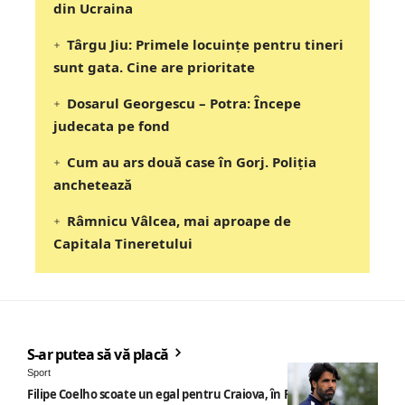
din Ucraina
Târgu Jiu: Primele locuințe pentru tineri
sunt gata. Cine are prioritate
Dosarul Georgescu – Potra: Începe
judecata pe fond
Cum au ars două case în Gorj. Poliția
anchetează
Râmnicu Vâlcea, mai aproape de
Capitala Tineretului
S-ar putea să vă placă
Sport
Filipe Coelho scoate un egal pentru Craiova, în Finlanda