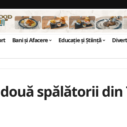
ort
Bani și Afacere
Educație și Știință
Diver
două spălătorii din 