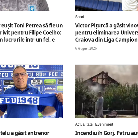
Sport
reușit Toni Petrea să fie un
Victor Pițurcă a găsit vino
ivit pentru Filipe Coelho:
pentru eliminarea Universi
lucrurile într-un fel, e
Craiova din Liga Campion
6 August 2026
Actualitate
Eveniment
telu a găsit antrenor
Incendiu în Gorj. Patru au