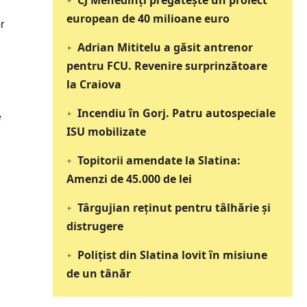
CJ Mehedinți pregătește un proiect
european de 40 milioane euro
r
Adrian Mititelu a găsit antrenor
pentru FCU. Revenire surprinzătoare
la Craiova
Incendiu în Gorj. Patru autospeciale
e
ISU mobilizate
Topitorii amendate la Slatina:
Amenzi de 45.000 de lei
Târgujian reținut pentru tâlhărie și
distrugere
Polițist din Slatina lovit în misiune
de un tânăr