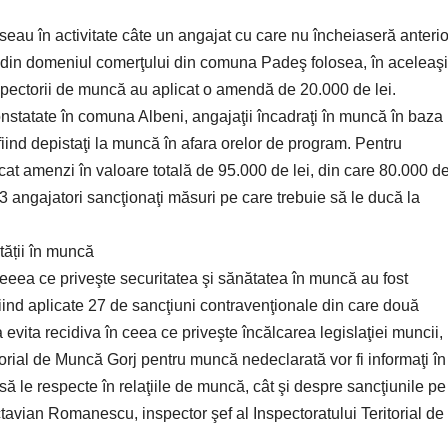
seau în activitate câte un angajat cu care nu încheiaseră anterio
r din domeniul comerţului din comuna Padeş folosea, în aceleaşi
inspectorii de muncă au aplicat o amendă de 20.000 de lei.
nstatate în comuna Albeni, angajaţii încadraţi în muncă în baza
fiind depistaţi la muncă în afara orelor de program. Pentru
cat amenzi în valoare totală de 95.000 de lei, din care 80.000 d
3 angajatori sancţionaţi măsuri pe care trebuie să le ducă la
tății în muncă
ceeea ce priveşte securitatea şi sănătatea în muncă au fost
 fiind aplicate 27 de sancţiuni contravenţionale din care două
 evita recidiva în ceea ce priveşte încălcarea legislaţiei muncii,
itorial de Muncă Gorj pentru muncă nedeclarată vor fi informaţi în
 să le respecte în relaţiile de muncă, cât şi despre sancţiunile pe
ctavian Romanescu, inspector şef al Inspectoratului Teritorial de