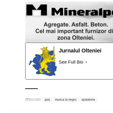
Jurnalul Olteniei
See Full Bio
TAGGED:
gorj
munca la negru
spalatorie