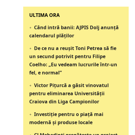
‎‎‎‎‎‎‎ULTIMA ORA
Când intră banii: AJPIS Dolj anunță
calendarul plăților
De ce nu a reușit Toni Petrea să fie
un secund potrivit pentru Filipe
Coelho: „Eu vedeam lucrurile într-un
fel, e normal”
Victor Pițurcă a găsit vinovatul
pentru eliminarea Universității
Craiova din Liga Campionilor
Investiție pentru o piață mai
modernă și produse locale