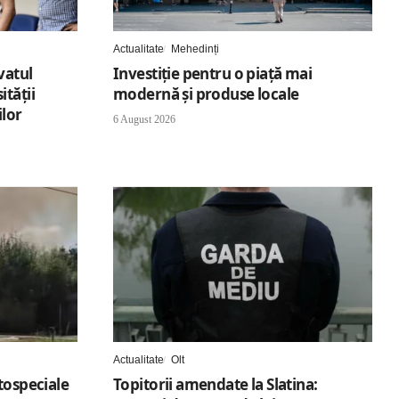
Actualitate
Mehedinți
vatul
Investiție pentru o piață mai
tății
modernă și produse locale
ilor
6 August 2026
Actualitate
Olt
tospeciale
Topitorii amendate la Slatina: