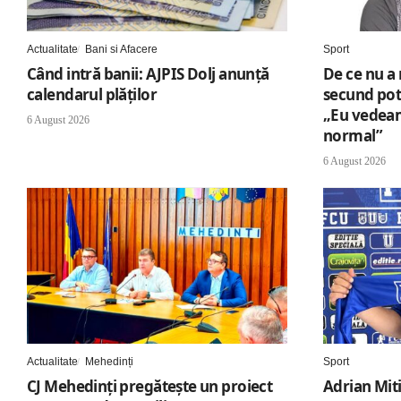
Actualitate
Bani si Afacere
Sport
Când intră banii: AJPIS Dolj anunță
De ce nu a 
calendarul plăților
secund potr
„Eu vedeam 
6 August 2026
normal”
6 August 2026
Actualitate
Mehedinți
Sport
CJ Mehedinți pregătește un proiect
Adrian Miti