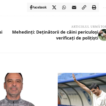
Facebook
ARTICOLUL URMĂTO
ui
Mehedinți: Deținătorii de câini periculoși
verificați de polițiști