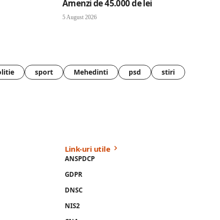
Amenzi de 45.000 de lei
5 August 2026
litie
sport
Mehedinti
psd
stiri
Link-uri utile
ANSPDCP
GDPR
DNSC
NIS2