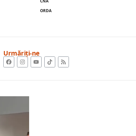
CNA
ORDA
Urmăriți-ne