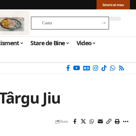
Istoricul meu
tisment
Stare de Bine
Video
Târgu Jiu
Share