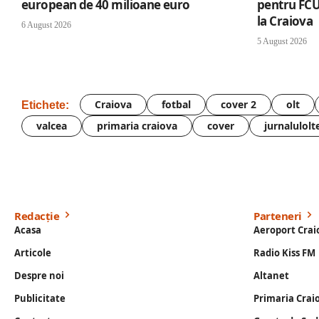
european de 40 milioane euro
pentru FCU
la Craiova
6 August 2026
5 August 2026
Craiova
fotbal
cover 2
olt
Etichete:
valcea
primaria craiova
cover
jurnalulolt
Redacție
Parteneri
Acasa
Aeroport Crai
Articole
Radio Kiss FM
Despre noi
Altanet
Publicitate
Primaria Crai