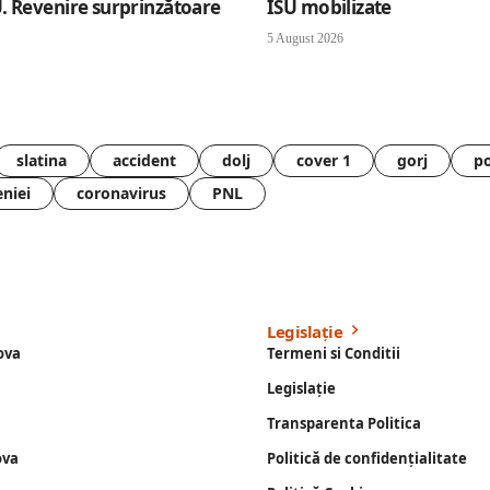
. Revenire surprinzătoare
ISU mobilizate
5 August 2026
slatina
accident
dolj
cover 1
gorj
po
eniei
coronavirus
PNL
Legislație
ova
Termeni si Conditii
Legislație
Transparenta Politica
ova
Politică de confidențialitate