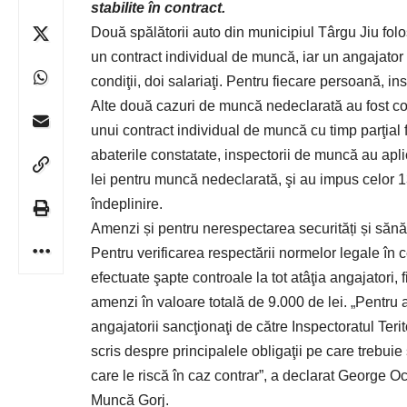
stabilite în contract.
Două spălătorii auto din municipiul Târgu Jiu folo
un contract individual de muncă, iar un angajato
condiţii, doi salariaţi. Pentru fiecare persoană, 
Alte două cazuri de muncă nedeclarată au fost co
unui contract individual de muncă cu timp parţial 
abaterile constatate, inspectorii de muncă au apli
lei pentru muncă nedeclarată, şi au impus celor 1
îndeplinire.
Amenzi și pentru nerespectarea securități și sănă
Pentru verificarea respectării normelor legale în 
efectuate şapte controale la tot atâţia angajatori,
amenzi în valoare totală de 9.000 de lei. „Pentru a
angajatorii sancţionaţi de către Inspectoratul Ter
scris despre principalele obligaţii pe care trebuie
care le riscă în caz contrar”, a declarat George O
Muncă Gorj.