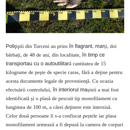
Poli
ţiştii din Turceni au prins
în flagrant, mar
ți, doi
bărbați, de 48 de ani, din localitate,
în timp ce
transportau cu o autoutilitar
ă cantitatea de 15
kilograme de peşte de specie caras, fără a deţine pentru
acesta documente legale de provenienţă. Cu ocazia
efectuării controlului,
în interiorul ma
șinii a mai fost
identificată şi o plasă de pescuit tip monofilament cu
lungimea de 100 m, a cărei deţinere este interzisă.
Celor două persoane li s-a confiscat peștele iar plasa
monofilament urmează a fi depusă la camera de corpuri