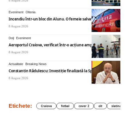
8 August 2026
Eveniment
Oltenia
Incendiu într-un bloc din Alunu. O femeie salvată
8 August 2026
Dolj
Eveniment
Aeroportul Craiova, verificat într-o acțiune amplă
8 August 2026
Actualitate
Breaking News
Constantin Rădulescu: Investiție finalizată la Spitalul Mihăești
8 August 2026
Etichete:
Craiova
fotbal
cover 2
olt
slatina