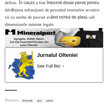
delicte.
În cauz
ă a fost
întocmit dosar penal pentru
s
ăv
âr
şirea infracţiunii de pescuitul resurselor acvatice
vii cu unelte de pescuit av
ând ochiul de plas
ă sub
dimensiunile minime legale.
Jurnalul Olteniei
See Full Bio
TAGGED:
braconaj
gorj
peste