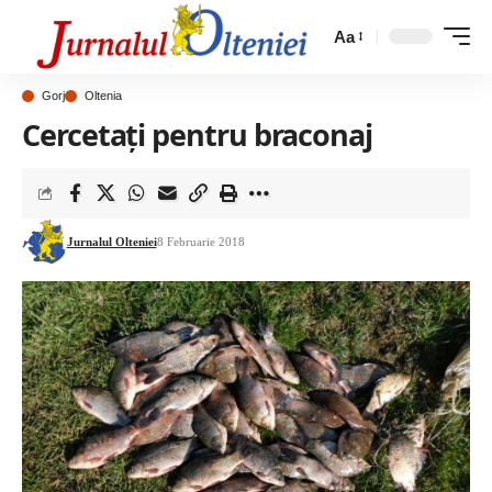
Aa
Gorj
Oltenia
Cercetați pentru braconaj
Jurnalul Olteniei
8 Februarie 2018