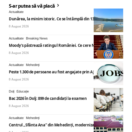
S-ar putea să vă placă
Actualitate
Dunărea, la minim istoric. Ce se întâmplă din 13 august
8 August 2026
Actualitate
Breaking News
Moody’s păstrează ratingul României. Ce cere Nicușor Dan
8 August 2026
Actualitate
Mehedinți
Peste 1.300 de persoane au fost angajate prin AJOFM Mehedinți
8 August 2026
Dolj
Educație
Bac 2026 în Dolj: 899 de candidați la examen
8 August 2026
Actualitate
Mehedinți
Centrul „Sfânta Ana” din Mehedinți, modernizat