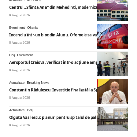
Actualitate
Mehedinți
Centrul „Sfânta Ana” din Mehedinți, modernizat
8 August 2026
Eveniment
Oltenia
Incendiu într-un bloc din Alunu. O femeie salvată
8 August 2026
Dolj
Eveniment
Aeroportul Craiova, verificat într-o acțiune amplă
8 August 2026
Actualitate
Breaking News
Constantin Rădulescu: Investiție finalizată la Spitalul Mihăești
8 August 2026
Actualitate
Dolj
Olguța Vasilescu: planuri pentru spitalul de paliație
8 August 2026