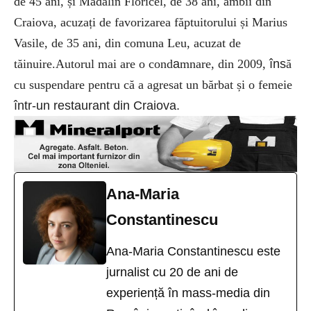
de 45 ani, și Mădălin Floricel, de 38 ani, ambii din
Craiova, acuzați de favorizarea făptuitorului și Marius
Vasile, de 35 ani, din comuna Leu, acuzat de
tăinuire.Autorul mai are o cond
a
mnare, din 2009,
îns
ă
cu suspendare pentru că a agresat un bărbat și o femeie
într-un restaurant din Craiova.
Ana-Maria
Constantinescu
Ana-Maria Constantinescu este
jurnalist cu 20 de ani de
experiență în mass-media din