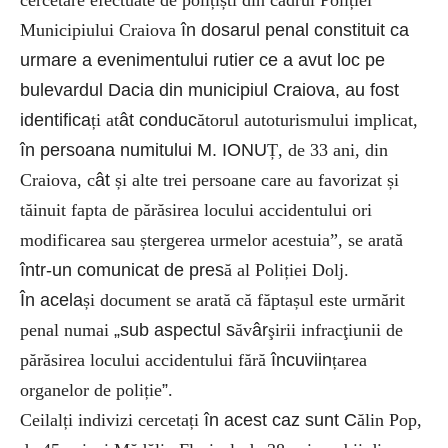
Municipiului Craiova
în dosarul penal constituit ca
urmare a evenimentului rutier ce a avut loc pe
bulevardul Dacia din municipiul Craiova, au fost
identifica
ți at
ât conduc
ătorul autoturismului implicat,
în persoana numitului M. IONU
Ț, de 33 ani, din
Craiova, c
ât
și alte trei persoane care au favorizat și
tăinuit fapta de părăsirea locului accidentului ori
modificarea sau ștergerea urmelor acestuia”, se arată
într-un comunicat de pres
ă al Poliției Dolj.
În acela
și document se arată că făptașul este urmărit
penal numai
„sub aspectul s
ăv
âr
şirii infracţiunii de
părăsirea locului accidentului fără
încuviin
țarea
organelor de poliție
”
.
Ceilalți indivizi cercetați
în acest caz sunt C
ălin Pop,