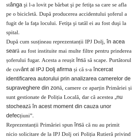
st
ânga
şi l-a lovit pe bărbat şi pe fetiţa sa care se afla
pe o bicicletă. După producerea accidentului şoferul a
fugit de la faţa locului. Fetiţa şi tatăl
ei
au fost duşi la
spital.
După cum susțineau reprezentanții IPJ Dolj,
în acea
sear
ă au fost instituite mai multe filtre pentru prinderea
șoferului fugar. Acesta a reușit
îns
ă să scape. Purtătorul
de cuv
ânt al IPJ Dolj afirma
și că s-a
încercat
identificarea autorului prin analizarea camerelor de
supraveghere din zon
ă, camere ce aparțin Primăriei și
sunt gestionate de Poliția Locală, dar că acestea
„nu
stocheaz
ă
în acest moment din cauza unor
defec
țiuni”.
Reprezentanții Primăriei spun
îns
ă că nu au primit
nicio solicitare de la IPJ Dolj ori Poliția Rutieră privind