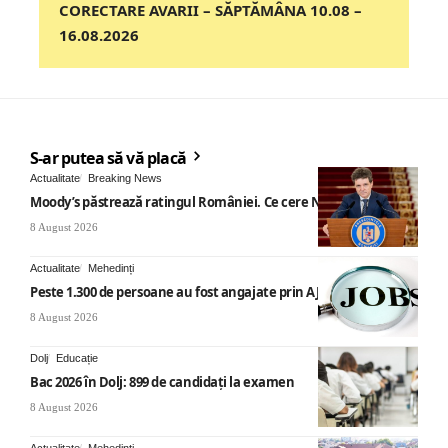
CORECTARE AVARII – SĂPTĂMÂNA 10.08 –
16.08.2026
S-ar putea să vă placă
Actualitate
Breaking News
Moody’s păstrează ratingul României. Ce cere Nicușor Dan
8 August 2026
Actualitate
Mehedinți
Peste 1.300 de persoane au fost angajate prin AJOFM Mehedinți
8 August 2026
Dolj
Educație
Bac 2026 în Dolj: 899 de candidați la examen
8 August 2026