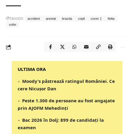
TAGGED:
accident
arestat
brazda
copil
cover 1
fetita
sofer
‎‎‎‎‎‎‎ULTIMA ORA
Moody’s păstrează ratingul României. Ce
cere Nicușor Dan
Peste 1.300 de persoane au fost angajate
prin AJOFM Mehedinți
Bac 2026 în Dolj: 899 de candidați la
examen