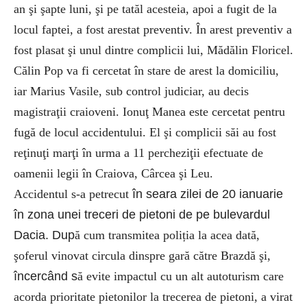
an şi şapte luni, şi pe tatăl acesteia, apoi a fugit de la
locul faptei, a fost arestat preventiv. În arest preventiv a
fost plasat şi unul dintre complicii lui, Mădălin Floricel.
Călin Pop va fi cercetat în stare de arest la domiciliu,
iar Marius Vasile, sub control judiciar, au decis
magistraţii craioveni.
Ionuţ Manea este cercetat pentru
fugă de locul accidentului. El şi complicii săi au fost
reţinuţi marţi în urma a 11 percheziţii efectuate de
oamenii legii în Craiova, Cârcea şi Leu.
Accidentul s-a petrecut
în seara zilei de 20 ianuarie
în zona unei treceri de pietoni de pe bulevardul
Dacia. Dup
ă cum transmitea poliția la acea dată,
şoferul vinovat circula dinspre gară către Brazdă şi,
încercând s
ă evite impactul cu un alt autoturism care
acorda prioritate pietonilor la trecerea de pietoni, a virat