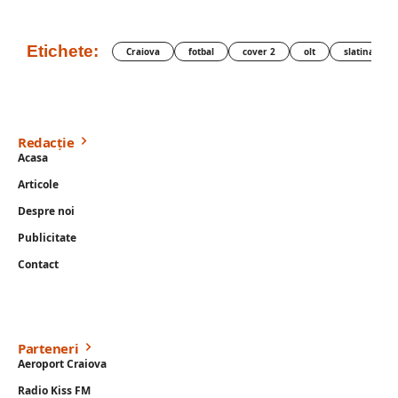
Etichete:
Craiova
fotbal
cover 2
olt
slatina
Redacție
Acasa
Articole
Despre noi
Publicitate
Contact
Parteneri
Aeroport Craiova
Radio Kiss FM