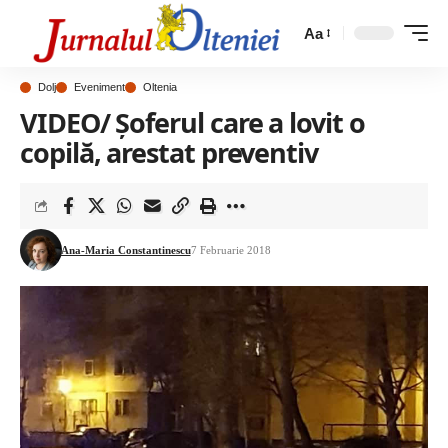
Aa
Dolj
Eveniment
Oltenia
VIDEO/ Șoferul care a lovit o
copilă, arestat preventiv
Ana-Maria Constantinescu
7 Februarie 2018