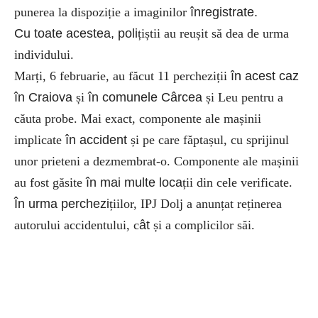
punerea la dispoziție a imaginilor
înregistrate.
Cu toate acestea, poli
țiștii au reușit să dea de urma
individului.
Marți, 6 februarie, au făcut 11 percheziții
în acest caz
în Craiova
și
în comunele Cârcea
și Leu pentru a
căuta probe. Mai exact, componente ale mașinii
implicate
în accident
și pe care făptașul, cu sprijinul
unor prieteni a dezmembrat-o. Componente ale mașinii
au fost găsite
în mai multe loca
ții din cele verificate.
În urma perchezi
țiilor, IPJ Dolj a anunțat reținerea
autorului accidentului, c
ât
și a complicilor săi.