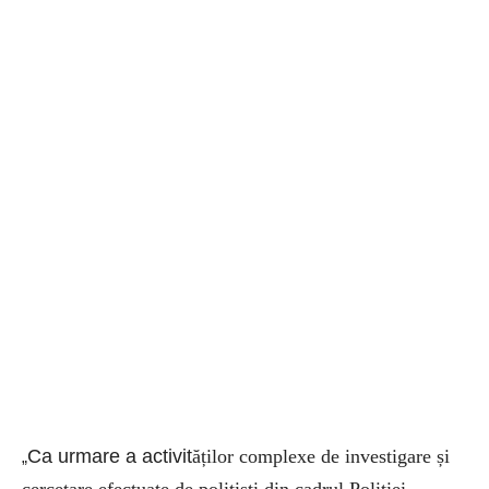
Ca urmare a activit
ăților complexe de investigare și
„
cercetare efectuate de polițiști din cadrul Poliției