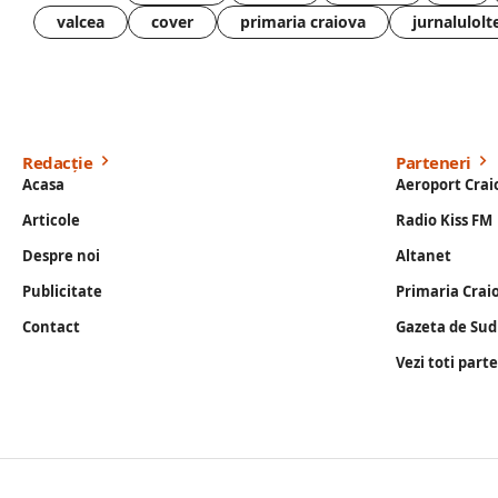
valcea
cover
primaria craiova
jurnalulolt
Redacție
Parteneri
Acasa
Aeroport Crai
Articole
Radio Kiss FM
Despre noi
Altanet
Publicitate
Primaria Crai
Contact
Gazeta de Sud
Vezi toti part