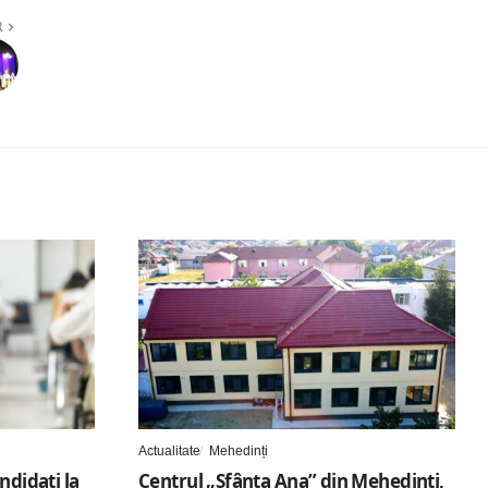
R
Actualitate
Mehedinți
ndidați la
Centrul „Sfânta Ana” din Mehedinți,