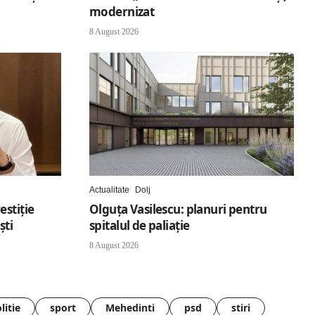
modernizat
8 August 2026
Actualitate
Dolj
estiție
Olguța Vasilescu: planuri pentru
ști
spitalul de paliație
8 August 2026
litie
sport
Mehedinti
psd
stiri