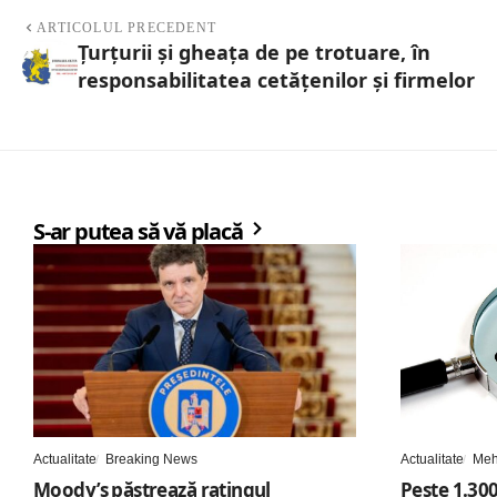
ARTICOLUL PRECEDENT
Țurțurii și gheața de pe trotuare, în
responsabilitatea cetățenilor și firmelor
S-ar putea să vă placă
Actualitate
Breaking News
Actualitate
Meh
Moody’s păstrează ratingul
Peste 1.30