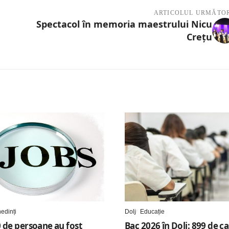
ARTICOLUL URMĂTO
Spectacol în memoria maestrului Nicu
Crețu
edinți
Dolj
Educație
0 de persoane au fost
Bac 2026 în Dolj: 899 de ca