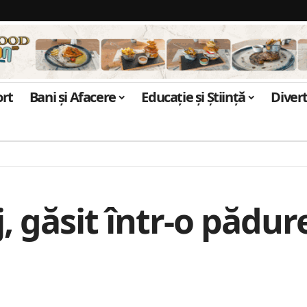
ort
Bani și Afacere
Educație și Știință
Diver
, găsit într-o pădur