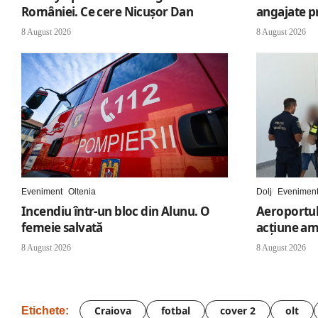
României. Ce cere Nicușor Dan
angajate p
8 August 2026
8 August 2026
Eveniment
Oltenia
Dolj
Evenimen
Incendiu într-un bloc din Alunu. O
Aeroportul 
femeie salvată
acțiune am
8 August 2026
8 August 2026
Craiova
fotbal
cover 2
olt
Etichete: