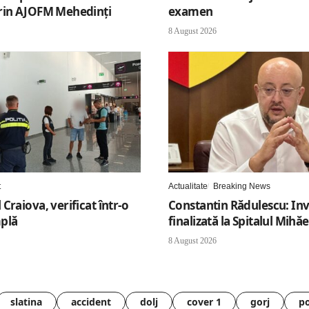
rin AJOFM Mehedinți
examen
8 August 2026
t
Actualitate
Breaking News
Craiova, verificat într-o
Constantin Rădulescu: Inv
plă
finalizată la Spitalul Mihăe
8 August 2026
slatina
accident
dolj
cover 1
gorj
po