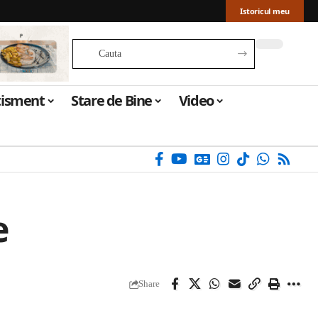
Istoricul meu
tisment
Stare de Bine
Video
e
Share