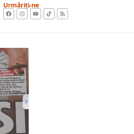
Urmăriți-ne