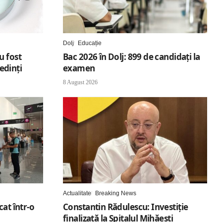
Dolj
Educație
u fost
Bac 2026 în Dolj: 899 de candidați la
edinți
examen
8 August 2026
Actualitate
Breaking News
cat într-o
Constantin Rădulescu: Investiție
finalizată la Spitalul Mihăești