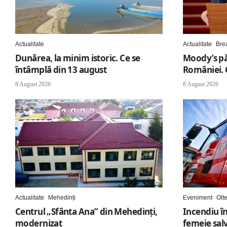
Actualitate
Actualitate
Bre
Dunărea, la minim istoric. Ce se
Moody’s pă
întâmplă din 13 august
României. 
8 August 2026
8 August 2026
Actualitate
Mehedinți
Eveniment
Olt
Centrul „Sfânta Ana” din Mehedinți,
Incendiu în
modernizat
femeie sal