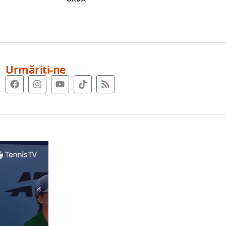
Urmăriți-ne