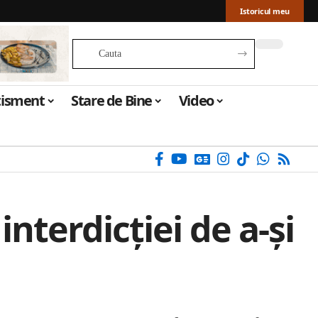
Istoricul meu
tisment
Stare de Bine
Video
nterdicției de a-și