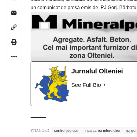
un comunicat de presă emis de IPJ Gorj. Bărbatul m
Jurnalul Olteniei
See Full Bio
TAGGED:
control judiciar
încălcarea interdicției
ipj gor