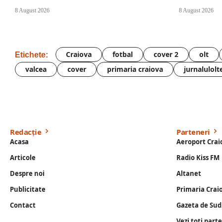
8 August 2026
8 August 2026
Craiova
fotbal
cover 2
olt
Etichete:
valcea
cover
primaria craiova
jurnalulolt
Redacție
Parteneri
Acasa
Aeroport Crai
Articole
Radio Kiss FM
Despre noi
Altanet
Publicitate
Primaria Crai
Contact
Gazeta de Sud
Vezi toti part