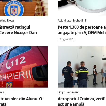
aking News
Actualitate
Mehedinți
strează ratingul
Peste 1.300 de persoane a
Ce cere Nicușor Dan
angajate prin AJOFM Meh
8 August 2026
enia
Dolj
Eveniment
tr-un bloc din Alunu. O
Aeroportul Craiova, verifi
vată
acțiune amplă