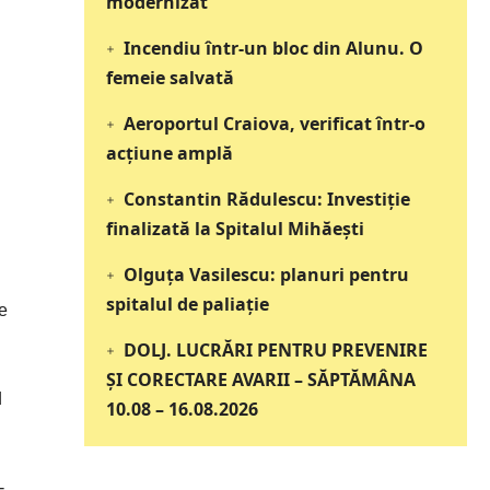
modernizat
Incendiu într-un bloc din Alunu. O
femeie salvată
Aeroportul Craiova, verificat într-o
acțiune amplă
Constantin Rădulescu: Investiție
finalizată la Spitalul Mihăești
Olguța Vasilescu: planuri pentru
spitalul de paliație
de
DOLJ. LUCRĂRI PENTRU PREVENIRE
ȘI CORECTARE AVARII – SĂPTĂMÂNA
d
10.08 – 16.08.2026
-