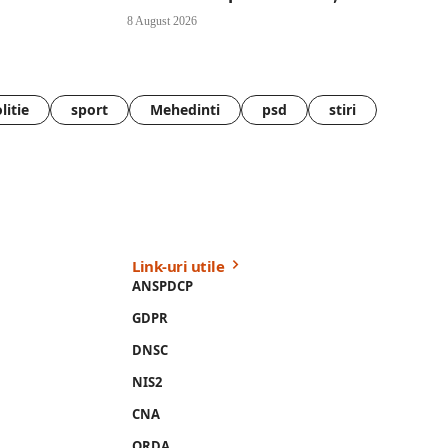
8 August 2026
litie
sport
Mehedinti
psd
stiri
Link-uri utile
ANSPDCP
GDPR
DNSC
NIS2
CNA
ORDA