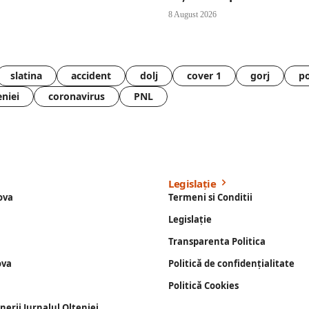
8 August 2026
slatina
accident
dolj
cover 1
gorj
po
eniei
coronavirus
PNL
Legislație
ova
Termeni si Conditii
Legislație
Transparenta Politica
ova
Politică de confidențialitate
Politică Cookies
enerii Jurnalul Olteniei