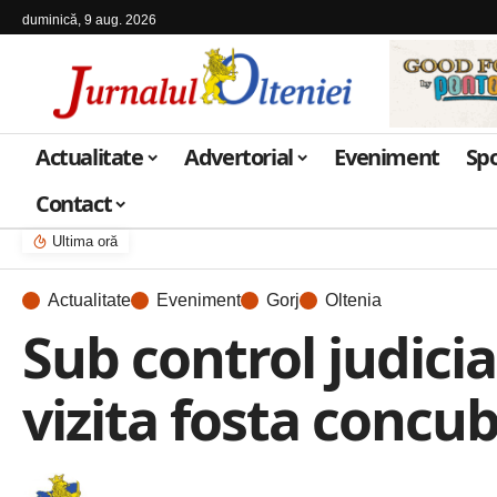
duminică, 9 aug. 2026
Actualitate
Advertorial
Eveniment
Sp
Contact
Ultima oră
Actualitate
Eveniment
Gorj
Oltenia
Sub control judicia
vizita fosta concu