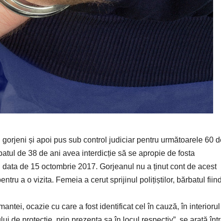
ii gorjeni și apoi pus sub control judiciar pentru următoarele 60 
batul de 38 de ani avea interdicție să se apropie de fosta
 data de 15 octombrie 2017. Gorjeanul nu a ținut cont de acest
ntru a o vizita. Femeia a cerut sprijinul polițiștilor, bărbatul fiin
antei, ocazie cu care a fost identificat cel în cauză, în interiorul
 de protecţie, prin prezenţa sa în locul respectiv”, se arată într