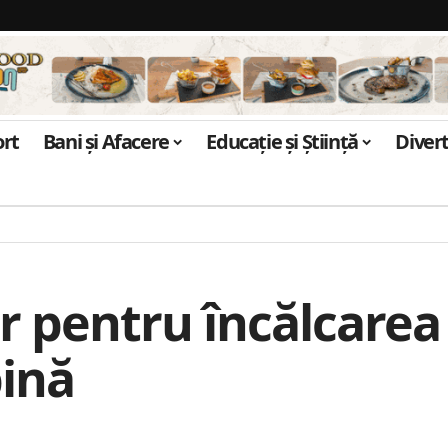
ort
Bani și Afacere
Educație și Știință
Diver
r pentru încălcarea i
bină