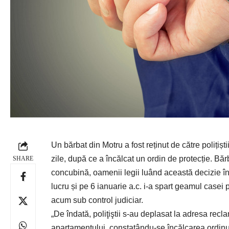
Un bărbat din Motru a fost reținut de către polițișt
zile, după ce a încălcat un ordin de protecție. Băr
SHARE
concubină, oamenii legii luând această decizie în
lucru și pe 6 ianuarie a.c. i-a spart geamul casei pe
acum sub control judiciar.
„De îndată, poliţiştii s-au deplasat la adresa reclam
apartamentului, constatându-se încălcarea ordinului